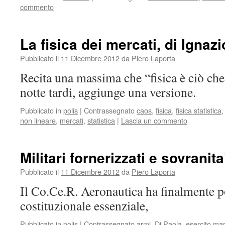
commento
La fisica dei mercati, di Ignazi
Pubblicato il
11 Dicembre 2012
da
Piero Laporta
Recita una massima che “fisica è ciò che 
notte tardi, aggiunge una versione.
Pubblicato in
polis
|
Contrassegnato
caos
,
fisica
,
fisica statistica
non lineare
,
mercati
,
statistica
|
Lascia un commento
Militari fornerizzati e sovranit
Pubblicato il
11 Dicembre 2012
da
Piero Laporta
Il Co.Ce.R. Aeronautica ha finalmente p
costituzionale essenziale,
Pubblicato in
polis
|
Contrassegnato
armi
,
Di Paola
,
esercito mar