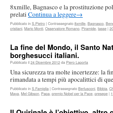
8xmille, Bagnasco e la prostituzione po
prelati
Continua a leggere
→
Pubblicato in
S.Pietro
|
Contrassegnato
8xmille
,
Bagnasco
,
Bene
cristiani
,
Mario Monti
,
Osservatore Romano
,
Piramide
,
tasse
|
2
La fine del Mondo, il Santo Nat
borghesucci italiani.
Pubblicato il
24 Dicembre 2012
da
Piero Laporta
Una sicurezza tra molte incertezze: la f
rimandata a tempi più apocalittici di quel
Pubblicato in
S.Famiglia
|
Contrassegnato
Berlusconi
,
Bibbia
,
Ch
Maya
,
Mel Gibson
,
Papa
,
premio Nobel per la Pace
,
presepe
|
1
Il Quirinale è l’obiettivo, altr