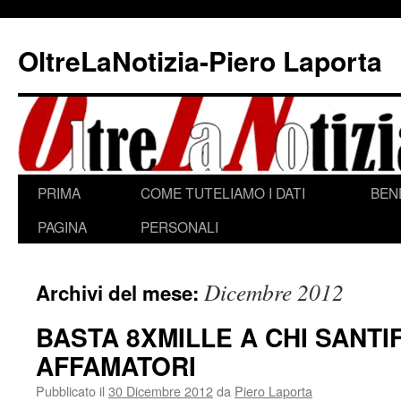
Vai
al
OltreLaNotizia-Piero Laporta
contenuto
PRIMA
COME TUTELIAMO I DATI
BEN
PAGINA
PERSONALI
Dicembre 2012
Archivi del mese:
BASTA 8XMILLE A CHI SANTIF
AFFAMATORI
Pubblicato il
30 Dicembre 2012
da
Piero Laporta