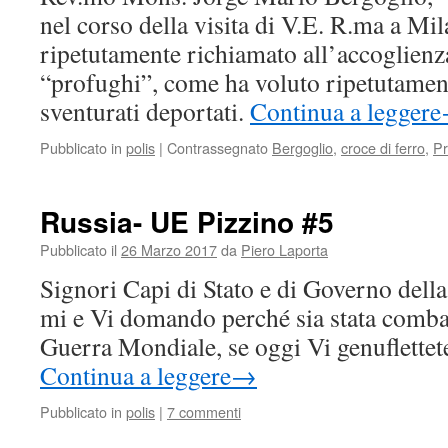
nel corso della visita di V.E. R.ma a Mil
ripetutamente richiamato all’accoglienza
“profughi”, come ha voluto ripetutamente
sventurati deportati.
Continua a leggere
Pubblicato in
polis
|
Contrassegnato
Bergoglio
,
croce di ferro
,
Pr
Russia- UE Pizzino #5
Pubblicato il
26 Marzo 2017
da
Piero Laporta
Signori Capi di Stato e di Governo dell
mi e Vi domando perché sia stata comba
Guerra Mondiale, se oggi Vi genuflettet
Continua a leggere
→
Pubblicato in
polis
|
7 commenti