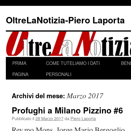
Vai
al
OltreLaNotizia-Piero Laporta
contenuto
PRIMA
COME TUTELIAMO I DATI
BEN
PAGINA
PERSONALI
Marzo 2017
Archivi del mese:
Profughi a Milano Pizzino #6
Pubblicato il
28 Marzo 2017
da
Piero Laporta
Rev.mo Mons. Jorge Mario Bergoglio,