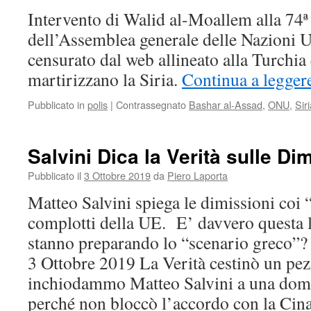
Intervento di Walid al-Moallem alla 74ª
dell’Assemblea generale delle Nazioni Un
censurato dal web allineato alla Turchia e
martirizzano la Siria.
Continua a legger
Pubblicato in
polis
|
Contrassegnato
Bashar al-Assad
,
ONU
,
Sir
Salvini Dica la Verità sulle Di
Pubblicato il
3 Ottobre 2019
da
Piero Laporta
Matteo Salvini spiega le dimissioni coi 
complotti della UE. E’ davvero questa 
stanno preparando lo “scenario greco”? 
3 Ottobre 2019 La Verità cestinò un pez
inchiodammo Matteo Salvini a una doman
perché non bloccò l’accordo con la Cina