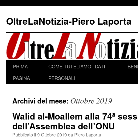
Vai
al
OltreLaNotizia-Piero Laporta
contenuto
PRIMA
COME TUTELIAMO I DATI
BEN
PAGINA
PERSONALI
Ottobre 2019
Archivi del mese:
Walid al-Moallem alla 74ª ses
dell’Assemblea dell’ONU
Pubblicato il
9 Ottobre 2019
da
Piero Laporta