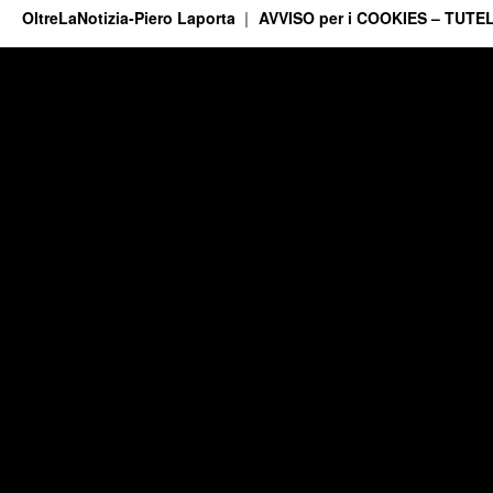
OltreLaNotizia-Piero Laporta
AVVISO per i COOKIES – TUTEL