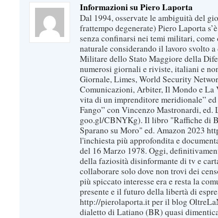
Informazioni su Piero Laporta
Dal 1994, osservate le ambiguità del gio
frattempo degenerate) Piero Laporta s’è
senza confinarsi nei temi militari, come 
naturale considerando il lavoro svolto a 
Militare dello Stato Maggiore della Dif
numerosi giornali e riviste, italiani e no
Giornale, Limes, World Security Network
Comunicazioni, Arbiter, Il Mondo e La Ve
vita di un imprenditore meridionale” ed
Fango” con Vincenzo Mastronardi, ed. L
goo.gl/CBNYKg). Il libro "Raffiche di B
Sparano su Moro" ed. Amazon 2023 https
l'inchiesta più approfondita e documenta
del 16 Marzo 1978. Oggi, definitivament
della faziosità disinformante di tv e car
collaborare solo dove non trovi dei censo
più spiccato interesse era e resta la com
presente e il futuro della libertà di espr
http://pierolaporta.it per il blog OltreL
dialetto di Latiano (BR) quasi dimentic