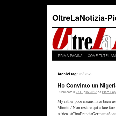
Vai
al
OltreLaNotizia-P
contenuto
PRIMA PAGINA
COME TUTELIAMO
schiavo
Archivi tag:
Ho Convinto un Nigeri
Pubblicato il
27 Luglio 2017
da
Piero Lap
My rather poor means have been usef
Minniti / Non restare qui a fare fare 
Africa #CinaFranciaGermaniaSo