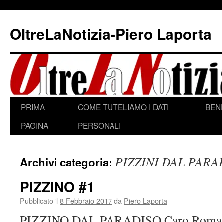
Vai
al
OltreLaNotizia-Piero Laporta
contenuto
PRIMA
COME TUTELIAMO I DATI
BEN
PAGINA
PERSONALI
PIZZINI DAL PARA
Archivi categoria:
PIZZINO #1
Pubblicato il
8 Febbraio 2017
da
Piero Laporta
PIZZINO DAL PARADISO Caro Romano,