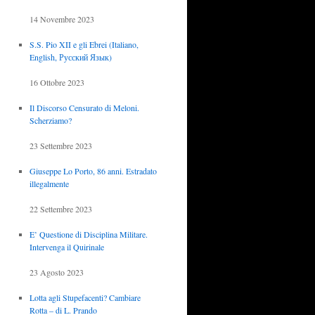
14 Novembre 2023
S.S. Pio XII e gli Ebrei (Italiano,
English, Русский Язык)
16 Ottobre 2023
Il Discorso Censurato di Meloni.
Scherziamo?
23 Settembre 2023
Giuseppe Lo Porto, 86 anni. Estradato
illegalmente
22 Settembre 2023
E’ Questione di Disciplina Militare.
Intervenga il Quirinale
23 Agosto 2023
Lotta agli Stupefacenti? Cambiare
Rotta – di L. Prando