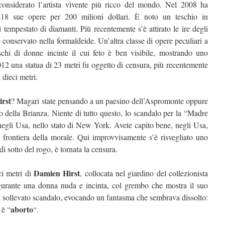
onsiderato l’artista vivente più ricco del mondo. Nel 2008 ha
 218 sue opere per 200 milioni dollari. È noto un teschio in
 tempestato di diamanti. Più recentemente s’è attirato le ire degli
conservato nella formaldeide. Un’altra classe di opere peculiari a
hi di donne incinte il cui feto è ben visibile, mostrando uno
12 una statua di 23 metri fu oggetto di censura, più recentemente
 dieci metri.
rst
? Magari state pensando a un paesino dell’Aspromonte oppure
 della Brianza. Niente di tutto questo, lo scandalo per la “Madre
negli Usa, nello stato di New York. Avete capito bene, negli Usa,
va frontiera della morale. Qui improvvisamente s’è risvegliato uno
i sotto del rogo, è tornata la censura.
Damien Hirst
ci metri di
, collocata nel giardino del collezionista
urante una donna nuda e incinta, col grembo che mostra il suo
ha sollevato scandalo, evocando un fantasma che sembrava dissolto:
aborto
 è “
“.