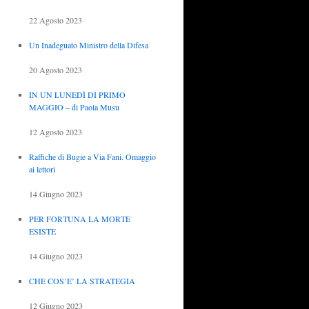
22 Agosto 2023
Un Inadeguato Ministro della Difesa
20 Agosto 2023
IN UN LUNEDÌ DI PRIMO
MAGGIO – di Paola Musu
12 Agosto 2023
Raffiche di Bugie a Via Fani. Omaggio
ai lettori
14 Giugno 2023
PER FORTUNA LA MORTE
ESISTE
14 Giugno 2023
CHE COS’E’ LA STRATEGIA
12 Giugno 2023