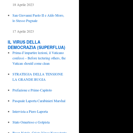
18 Aprile 2023
San Giovanni Paolo II e Aldo Moro,
lo Stesso Pugnale
17 Aprile 2023
IL VIRUS DELLA
DEMOCRAZIA (SUPERFLUA)
Prima d’impartire lezioni, il Vaticano
confessi – Before lecturing others, the
Vatican should come clean
STRATEGIA DELLA TENSIONE
LA GRANDE BUGIA
Prefazione e Primo Capitolo
Pasquale Laporta Carabinieri Marshal
Intervista a Piero Laporta
Stato Omertoso e Golpista
Buon Natale, Cristo Vince Nonostante