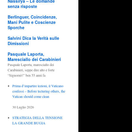
Nassirya – Le domande
senza risposte
Berlinguer, Coincidenze,
Mani Pulite e Coscienze
Sporche
Salvini Dica la Verità sulle
Dimissioni
Pasquale Laporta,
Maresciallo dei Carabinieri
Pasquale Laporta, maresciallo dei
Carabinieri, seppe dire alto e forte
“Signornò!” ben 55 anni fa
Prima d’impartire lezioni, il Vaticano
confessi – Before lecturing others, the
Vatican should come clean
30 Luglio 2026
STRATEGIA DELLA TENSIONE
LA GRANDE BUGIA