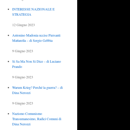
INTERESSE NAZIONALE E
STRATEGIA
12 Giugno 2023
Antonino Madonia uccise Piersanti
Mattarella – di Sergio Gebbia
9 Giugno 2023
Si Sa Ma Non Si Dice – di Luciano
Prando
9 Giugno 2023
Warum Krieg? Perché la guerra? – di
Dina Nerozzi
9 Giugno 2023
Nazismo Comunismo
Transumanesimo, Radici Comuni di
Dina Nerozzi