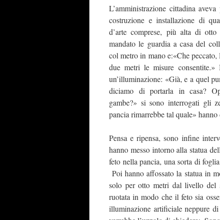
L’amministrazione cittadina aveva p
costruzione e installazione di qual
d’arte comprese, più alta di otto
mandato le guardia a casa del col
col metro in mano e:«Che peccato, l
due metri le misure consentite.»
un’illuminazione: «Già, e a quel p
diciamo di portarla in casa? Op
gambe?» si sono interrogati gli z
pancia rimarrebbe tal quale» hanno 
Pensa e ripensa, sono infine interve
hanno messo intorno alla statua dell
feto nella pancia, una sorta di fogli
Poi hanno affossato la statua in m
solo per otto metri dal livello del
ruotata in modo che il feto sia osser
illuminazione artificiale neppure 