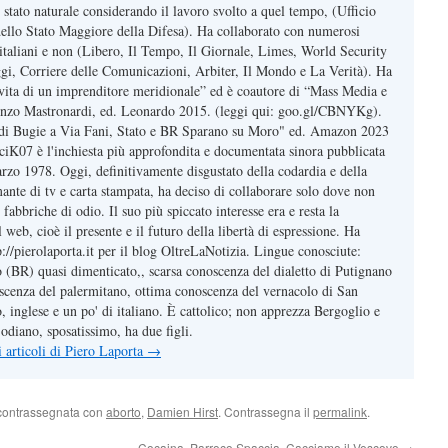
 stato naturale considerando il lavoro svolto a quel tempo, (Ufficio
 dello Stato Maggiore della Difesa). Ha collaborato con numerosi
, italiani e non (Libero, Il Tempo, Il Giornale, Limes, World Security
gi, Corriere delle Comunicazioni, Arbiter, Il Mondo e La Verità). Ha
, vita di un imprenditore meridionale” ed è coautore di “Mass Media e
nzo Mastronardi, ed. Leonardo 2015. (leggi qui: goo.gl/CBNYKg).
e di Bugie a Via Fani, Stato e BR Sparano su Moro" ed. Amazon 2023
t/ciK07 è l'inchiesta più approfondita e documentata sinora pubblicata
arzo 1978. Oggi, definitivamente disgustato della codardia e della
mante di tv e carta stampata, ha deciso di collaborare solo dove non
 fabbriche di odio. Il suo più spiccato interesse era e resta la
web, cioè il presente e il futuro della libertà di espressione. Ha
tp://pierolaporta.it per il blog OltreLaNotizia. Lingue conosciute:
o (BR) quasi dimenticato,, scarsa conoscenza del dialetto di Putignano
cenza del palermitano, ottima conoscenza del vernacolo di San
 inglese e un po' di italiano. È cattolico; non apprezza Bergoglio e
odiano, sposatissimo, ha due figli.
li articoli di Piero Laporta
→
contrassegnata con
aborto
,
Damien Hirst
. Contrassegna il
permalink
.
Cocaina, Parroco Spaccia, Cacciamo il Vescovo
→