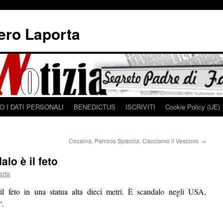
iero Laporta
 I DATI PERSONALI
BENEDICTUS
ISCRIVITI
Cookie Policy (UE)
Cocaina, Parroco Spaccia, Cacciamo il Vescovo
→
lo è il feto
orta
l feto in una statua alta dieci metri. È scandalo negli USA,
“.