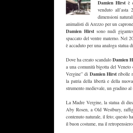
Damien Hirst
è c
venduto all’asta
dimensioni naturali
animalisti di Arezzo per un caprone 
Damien
Hirst
sono nudi gigantesc
spaccato del ventre materno. Nel 20
è accaduto per una analoga statua di
Damien Hi
Dove ha creato scandalo
a una comunità bigotta del Veneto o
Damien Hirst
Vergine” di
ribolle 
la patria della libertà e della nuo
strumento medievale, un gradino al d
La Madre Vergine, la statua di die
Aby Rosen, a Old Westbury, raffig
contenuto naturale, il feto; questo 
il buon costume, ma il retropensiero