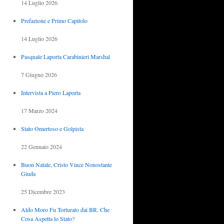
14 Luglio 2026
Prefazione e Primo Capitolo
14 Luglio 2026
Pasquale Laporta Carabinieri Marshal
7 Giugno 2026
Intervista a Piero Laporta
17 Marzo 2024
Stato Omertoso e Golpista
22 Gennaio 2024
Buon Natale, Cristo Vince Nonostante
Giuda
25 Dicembre 2023
Aldo Moro Fu Torturato dai BR. Che
Cosa Aspetta lo Stato?