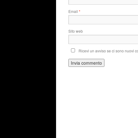
Email
*
Sito web
Ricevi un avviso se ci sono nuovi