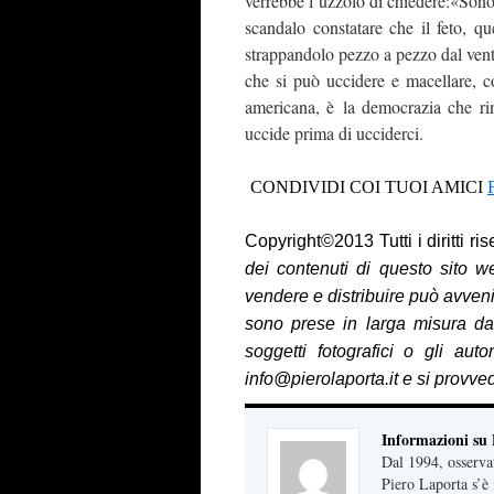
verrebbe l’uzzolo di chiedere:«Sono
scandalo constatare che il feto, q
strappandolo pezzo a pezzo dal vent
che si può uccidere e macellare, 
americana, è la democrazia che rin
uccide prima di ucciderci.
CONDIVIDI COI TUOI AMICI
Copyright©2013 Tutti i diritti ri
dei contenuti di questo sito w
vendere e distribuire può avveni
sono prese in larga misura da 
soggetti fotografici o gli aut
info@pierolaporta.it e si provv
Informazioni su
Dal 1994, osserva
Piero Laporta s’è 