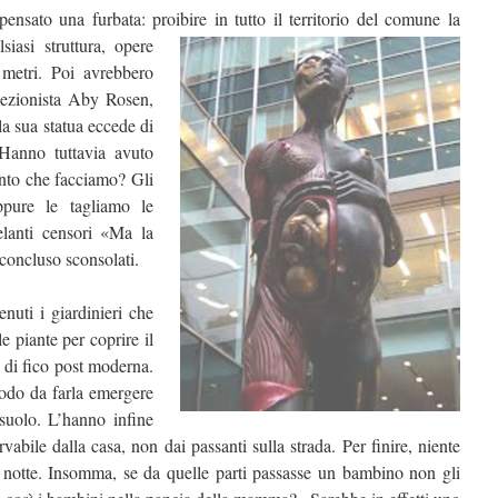
ensato una furbata: proibire in tutto il territorio del
comune la
siasi struttura, opere
 metri. Poi avrebbero
lezionista Aby Rosen,
a sua statua eccede di
 Hanno tuttavia avuto
unto che facciamo? Gli
pure le tagliamo le
elanti censori «Ma la
concluso sconsolati.
nuti i giardinieri che
e piante per coprire il
a di fico post moderna.
odo da farla emergere
 suolo. L’hanno infine
vabile dalla casa, non dai passanti sulla strada. Per finire, niente
di notte. Insomma, se da quelle parti passasse un bambino non gli