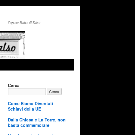
Segreto Padre di Falso
Cerca
Come Siamo Diventati
Schiavi della UE
Dalla Chiesa e La Torre, non
basta commemorare