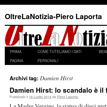
Vai
al
OltreLaNotizia-Piero Laporta
contenuto
PRIMA
COME TUTELIAMO I DATI
BEN
PAGINA
PERSONALI
Damien Hirst
Archivi tag:
Damien Hirst: lo scandalo è il 
Pubblicato il
16 Luglio 2014
da
Piero Laporta
La Madre Vergine, la statua di dieci met