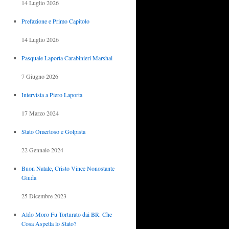
14 Luglio 2026
Prefazione e Primo Capitolo
14 Luglio 2026
Pasquale Laporta Carabinieri Marshal
7 Giugno 2026
Intervista a Piero Laporta
17 Marzo 2024
Stato Omertoso e Golpista
22 Gennaio 2024
Buon Natale, Cristo Vince Nonostante
Giuda
25 Dicembre 2023
Aldo Moro Fu Torturato dai BR. Che
Cosa Aspetta lo Stato?