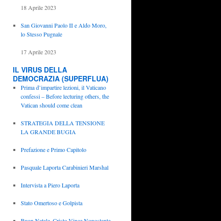
18 Aprile 2023
San Giovanni Paolo II e Aldo Moro,
lo Stesso Pugnale
17 Aprile 2023
IL VIRUS DELLA
DEMOCRAZIA (SUPERFLUA)
Prima d’impartire lezioni, il Vaticano
confessi – Before lecturing others, the
Vatican should come clean
STRATEGIA DELLA TENSIONE
LA GRANDE BUGIA
Prefazione e Primo Capitolo
Pasquale Laporta Carabinieri Marshal
Intervista a Piero Laporta
Stato Omertoso e Golpista
Buon Natale, Cristo Vince Nonostante