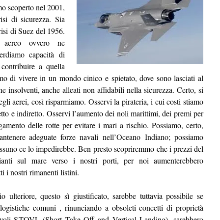
o scoperto nel 2001,
si di sicurezza. Sia
isi di Suez del 1956.
o aereo ovvero ne
erdiamo capacità di
 contribuire a quella
mo di vivere in un mondo cinico e spietato, dove sono lasciati al
 insolventi, anche alleati non affidabili nella sicurezza. Certo, si
li aerei, così risparmiamo. Osservi la pirateria, i cui costi stiamo
o e indiretto. Osservi l’aumento dei noli marittimi, dei premi per
ngamento delle rotte per evitare i mari a rischio. Possiamo, certo,
ntenere adeguate forze
navali nell’Oceano Indiano; possiamo
 nessuno ce lo impedirebbe. Ben presto scopriremmo che i prezzi del
gianti sul mare verso i nostri porti, per noi aumenterebbero
 i nostri rimanenti listini.
 ulteriore, questo sì giustificato, sarebbe tuttavia possibile se
ogistiche comuni , rinunciando a obsoleti concetti di proprietà
livoli STOVL (Short Take Off and
Vertical Landing), sarebbero