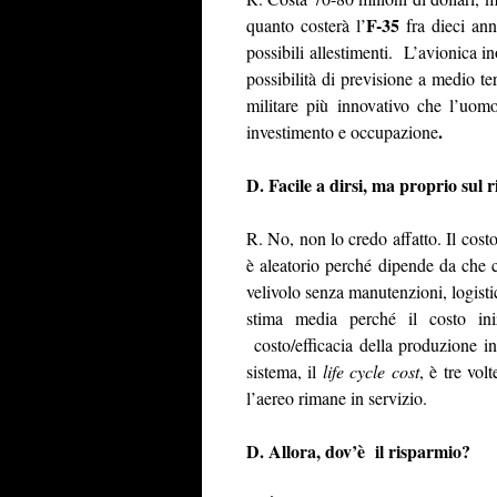
F-35
quanto costerà l’
fra dieci ann
possibili allestimenti. L’avionica in
possibilità di previsione a medio 
militare più innovativo che l’uom
.
investimento e occupazione
D. Facile a dirsi, ma proprio sul 
R. No, non lo credo affatto. Il cos
è aleatorio perché dipende da che c
velivolo senza manutenzioni, logis
stima media perché il costo ini
costo/efficacia della produzione i
sistema, il
life cycle cost
, è tre vol
l’aereo rimane in servizio.
D. Allora, dov’è il risparmio?