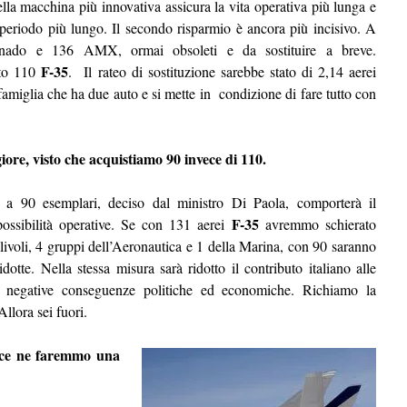
lla macchina più innovativa assicura la vita operativa più lunga e
periodo più lungo. Il secondo risparmio è ancora più incisivo. A
ado e 136 AMX, ormai obsoleti e da sostituire a breve.
F-35
sto 110
. Il rateo di sostituzione sarebbe stato di 2,14 aerei
miglia che ha due auto e si mette in condizione di fare tutto con
giore, visto che acquistiamo 90 invece di 110.
o a 90 esemplari, deciso dal ministro Di Paola, comporterà il
F-35
possibilità operative. Se con 131 aerei
avremmo schierato
ivoli, 4 gruppi dell’Aeronautica e 1 della Marina, con 90 saranno
dotte. Nella stessa misura sarà ridotto il contributo italiano alle
ie negative conseguenze politiche ed economiche. Richiamo la
llora sei fuori.
 ce ne faremmo una