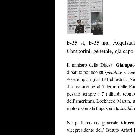
F-35
F-35 no
sì,
. Acquista
Camporini, generale, già capo 
Giampao
Il ministro della Difesa,
dibattito politico su
spending revie
90 esemplari (dai 131 chiesti da A
discussione né all’interno delle Forz
pesano sempre i 7 miliardi (contro
dell’americana Lockheed Martin, u
motore con ala trapezoidale
stealth
i
Vincen
Ne parliamo col generale
vicepresidente dell’ Istituto Affari