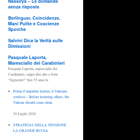
Nassirya – Le domande
senza risposte
Berlinguer, Coincidenze,
Mani Pulite e Coscienze
Sporche
Salvini Dica la Verità sulle
Dimissioni
Pasquale Laporta,
Maresciallo dei Carabinieri
Pasquale Laporta, maresciallo dei
Carabinieri, seppe dire alto e forte
“Signornò!” ben 55 anni fa
Prima d’impartire lezioni, il Vaticano
confessi – Before lecturing others, the
Vatican should come clean
30 Luglio 2026
STRATEGIA DELLA TENSIONE
LA GRANDE BUGIA