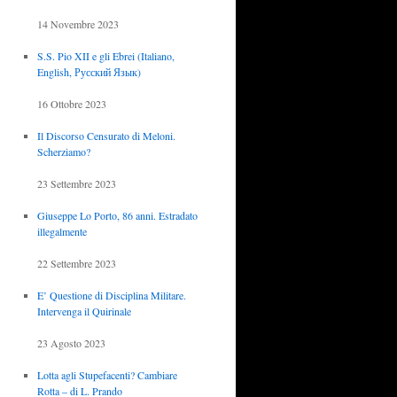
14 Novembre 2023
S.S. Pio XII e gli Ebrei (Italiano,
English, Русский Язык)
16 Ottobre 2023
Il Discorso Censurato di Meloni.
Scherziamo?
23 Settembre 2023
Giuseppe Lo Porto, 86 anni. Estradato
illegalmente
22 Settembre 2023
E’ Questione di Disciplina Militare.
Intervenga il Quirinale
23 Agosto 2023
Lotta agli Stupefacenti? Cambiare
Rotta – di L. Prando