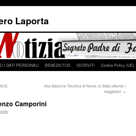
iero Laporta
 I DATI PERSONALI
BENEDICTUS
ISCRIVITI
Cookie Policy (UE)
INCE
Alla Stazione Tiburtina di Roma, lo Stato offende i
viaggiatori
→
cenzo Camporini
porta