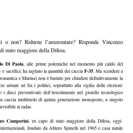
rli o non? Ridurne l’ammontare? Risponde Vincenzo
di stato maggiore della Difesa.
lo Di Paola
,
alle
prime polemiche nel momento più caldo del
F-35
w
e sacrifici, ha tagliato la quantità d
ei caccia
.
M
a scendere a
eronautica e Marina) non
è bastato per chiudere definitivamente la
e armate né fra i politici, soprattutto alla vigilia delle elezioni:
 i dieci preventivati) dell’investimento nel gioiello tecnologico
n caccia multiruolo di quinta generazione monoposto, a singolo
nvisibile ai radar.
zo Camporini
,
ex capo di stato maggiore della Difesa, oggi
 Internazionali, fondato da Altiero Spinelli nel 1965 e casa natale