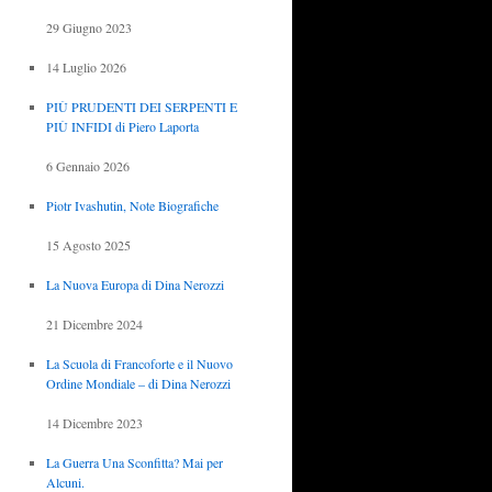
29 Giugno 2023
14 Luglio 2026
PIÙ PRUDENTI DEI SERPENTI E
PIÙ INFIDI di Piero Laporta
6 Gennaio 2026
Piotr Ivashutin, Note Biografiche
15 Agosto 2025
La Nuova Europa di Dina Nerozzi
21 Dicembre 2024
La Scuola di Francoforte e il Nuovo
Ordine Mondiale – di Dina Nerozzi
14 Dicembre 2023
La Guerra Una Sconfitta? Mai per
Alcuni.