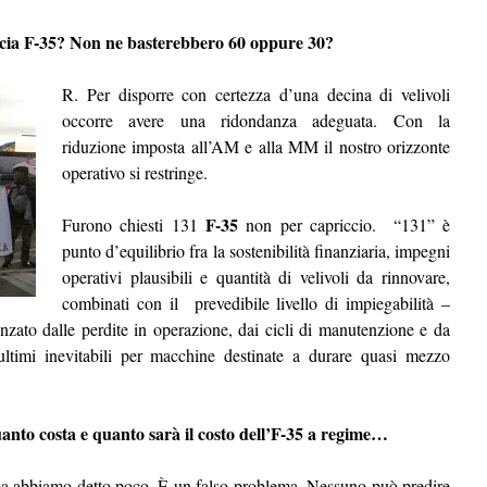
ccia F-35? Non ne basterebbero 60 oppure 30?
R. Per disporre con certezza d’una decina di velivoli
occorre avere una ridondanza adeguata. C
on la
riduzione imposta all’AM e alla MM il nostro orizzonte
operativo si restringe.
F-35
Furono chiesti 131
non per capriccio. “131” è
punto d’equilibrio fra la sostenibilità finanziaria, impegni
operativi plausibili e quantità di velivoli da rinnovare,
combinati con il prevedibile livello di impiegabilità –
nzato dalle perdite in operazione, dai cicli di manutenzione e da
ltimi inevitabili per macchine destinate a durare quasi mezzo
nto costa e quanto sarà il costo dell’F-35 a regime…
 ma abbiamo detto poco. È un falso problema. Nessuno può predire