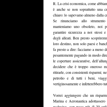
R. La crisi economica, come abbiam
è anche se non soprattutto una cri
chiaro: lo sapevamo almeno dalla cr
Se rinunciamo allo strument
manteniamo uno obsoleto, noi p
garantire
sicurezza a noi stessi e
degli alleati. Ben presto scoprirem
loro destino, non solo paesi e banche
fa presto a dire: facciamo a meno deg
pesantemente pagando in modo dirett
le coperture assicurative, dell’allu
decidere che è troppo oneroso ma
ritirarle, con consistenti risparmi;
petrolio e di tutti i beni, viag
vertiginosamente e infetterebbero tutti
Vorrei aggiungere che un risparmio
Marina e Aeronautica adottassero l
esclusiva, con poco più di 30 ve