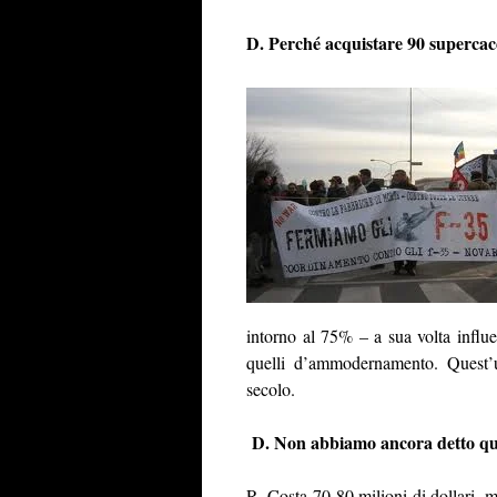
D. Perché acquistare 90 superca
intorno al 75% – a sua volta influe
quelli d’ammodernamento. Quest’u
secolo.
D. Non abbiamo ancora detto qua
R. Costa 70-80 milioni di dollari,