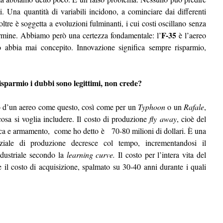
i. Una quantità di variabili incidono, a cominciare dai differenti
oltre è soggetta a evoluzioni fulminanti, i cui costi oscillano senza
F-35
termine. Abbiamo però una certezza fondamentale: l’
è l’aereo
o abbia mai concepito. Innovazione significa sempre risparmio,
risparmio i dubbi sono legittimi, non crede?
to d’un aereo come questo, così come per un
Typhoon
o un
Rafale
,
osa si voglia includere. Il costo di produzione
fly away
, cioè del
tica e armamento, come ho detto è 70-80 milioni di dollari. È una
ziale di produzione decresce col tempo, incrementandosi il
ndustriale secondo la
learning curve.
Il costo per l’intera vita del
te il costo di acquisizione, spalmato su 30-40 anni durante i quali