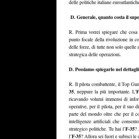
delle politiche italiane euroatlantic
D. Generale, quanto costa il sup
R. Prima vorrei spiegare che cosa 
punto focale della rivoluzione in co
delle forze, di
tutte non solo quelle 
.
strategica delle operazioni
D. Possiamo spiegarlo nel dettagl
R. Il pilota combattente, il Top Gu
35
F
, neppure la più importante. L’
ricavando volumi immensi di infor
operative, per il pilota, per il suo 
parte del mondo oltre che per il c
intelligenze artificiali che consen
F-35
strategico politiche. Tu hai l’
? 
F-35
l’
? Allora sei fuori e subisci le 