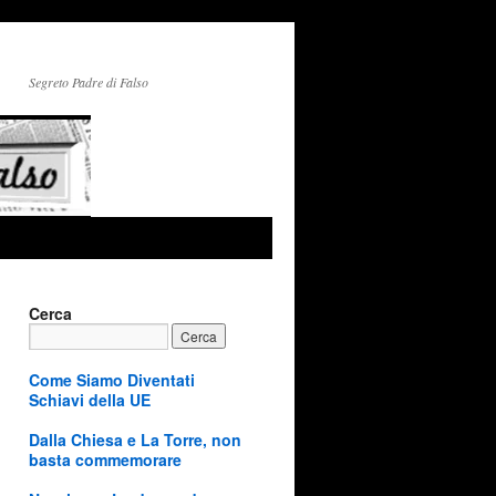
Segreto Padre di Falso
Cerca
Come Siamo Diventati
Schiavi della UE
Dalla Chiesa e La Torre, non
basta commemorare