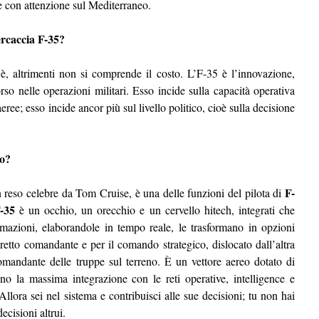
he con attenzione sul Mediterraneo.
ercaccia F-35?
è, altrimenti non si comprende il costo. L’F-35 è l’innovazione,
rso nelle operazioni militari. Esso incide sulla capacità operativa
aeree; esso incide ancor più sul livello politico, cioè sulla decisione
io?
F-
n reso celebre da Tom Cruise, è una delle funzioni del pilota di
-35
è un occhio, un orecchio e un cervello hitech, integrati che
mazioni, elaborandole in tempo reale, le trasformano in opzioni
diretto comandante e per il comando strategico, dislocato dall’altra
omandante delle truppe sul terreno. È un vettore aereo dotato di
tono la massima integrazione con le reti operative, intelligence e
Allora sei nel sistema e contribuisci alle sue decisioni; tu non hai
decisioni altrui.