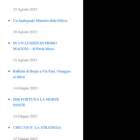
22 Agosto 2023
Un Inadeguato Ministro della Difesa
20 Agosto 2023
IN UN LUNEDÌ DI PRIMO
MAGGIO – di Paola Musu
12 Agosto 2023
Raffiche di Bugie a Via Fani. Omaggio
ai lettori
14 Giugno 2023
PER FORTUNA LA MORTE
ESISTE
14 Giugno 2023
CHE COS’E’ LA STRATEGIA
12 Giugno 2023