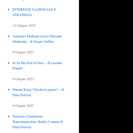
INTERESSE NAZIONALE E
STRATEGIA
12 Giugno 2023
Antonino Madonia uccise Piersanti
Mattarella – di Sergio Gebbia
9 Giugno 2023
Si Sa Ma Non Si Dice – di Luciano
Prando
9 Giugno 2023
Warum Krieg? Perché la guerra? – di
Dina Nerozzi
9 Giugno 2023
Nazismo Comunismo
Transumanesimo, Radici Comuni di
Dina Nerozzi