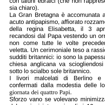
con taluni ebraici (che non rapprese
sia chiaro).
La Gran Bretagna è accomunata a
acuto antipapismo, affiorato rozzame
della regina Elisabetta, il 3 a
recandosi dal Papa vestendo un orri
non come tutte le volte preceden
veletta. Un cerimoniale teso a rassi
sudditi britannici: io sono la papessa
chiesa anglicana va sciogliendo
sotto lo scialbo sole britannico.
I livori malcelati di Berlino e
confermati dalla modestia delle lo
giornata dei quattro Papi
.
Sforzo vano se volevano minimizza