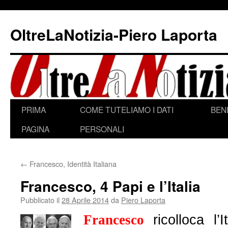
Vai
al
OltreLaNotizia-Piero Laporta
contenuto
PRIMA
COME TUTELIAMO I DATI
BEN
PAGINA
PERSONALI
←
Francesco, Identità Italiana
Francesco, 4 Papi e l’Italia
Pubblicato il
28 Aprile 2014
da
Piero Laporta
Francesco
ricolloca l’