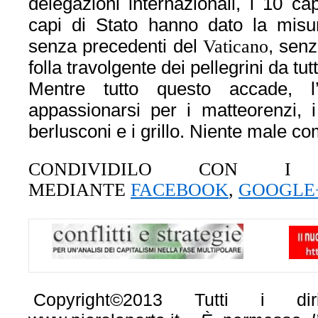
delegazioni internazionali, i 10 ca
capi di Stato hanno dato la misur
senza precedenti del
Vaticano
, sen
folla travolgente dei pellegrini da tut
Mentre tutto questo accade, l’
appassionarsi per i matteorenzi, i 
berlusconi e i grillo. Niente male c
CONDIVIDILO CON I
MEDIANTE
FACEBOOK
,
GOOGLE
[
Copyright©2013 Tutti i diri