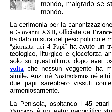
mondo, malgrado se st
mondo.
La cerimonia per la canonizzazion
e
Giovanni XXII
, officiata da
France
ha dato misura del peso politico e 
“
giornata dei 4 Papi
” ha avuto un tr
teologico, liturgico e giocoforza a
solo su quest’ultimo, dopo aver o
volta
che nessun veggente
ha ma
simile. Anzi né
Nostradamus
né altri
due papi sarebbero vissuti co
armoniosamente.
La Penisola, ospitando i 45 ettari
Vaticano
, è un teatro geopolitico str