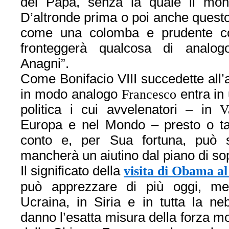
del Papa, senza la quale il mon
D’altronde prima o poi anche questo
come una colomba e prudente c
fronteggerà qualcosa di analogo
Anagni”.
Come Bonifacio VIII succedette all’
in modo analogo
Francesco
entra in
politica i cui avvelenatori – in
V
Europa e nel Mondo – presto o tar
conto e, per Sua fortuna, può 
mancherà un aiutino dal piano di so
Il significato della
visita di Obama al
può apprezzare di più oggi, men
Ucraina, in Siria e in tutta la n
danno l’esatta misura della forza m