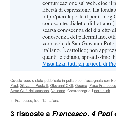
comunicazione sul web, cioè il pr
libertà di espressione. Ha fondato
http://pierolaporta.it per il blo
conosciute: dialetto di Latiano 
scarsa conoscenza del dialetto 
conoscenza del palermitano, ot
vernacolo di San Giovanni Rotond
italiano. È cattolico; non appre
quanti lo odiano, sposatissimo, ha
Visualizza tutti gli articoli di P
Questa voce è stata pubblicata in
polis
e contrassegnata con
Be
Papi
,
Giovanni Paolo II
,
Giovanni XXII
,
Obama
,
Papa Francesc
Stato Città del Vaticano
,
Vaticano
. Contrassegna il
permalink
.
←
Francesco, Identità Italiana
3 risposte a
Francesco, 4 Papi e 