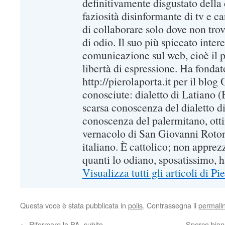
definitivamente disgustato della 
faziosità disinformante di tv e c
di collaborare solo dove non trov
di odio. Il suo più spiccato intere
comunicazione sul web, cioè il pr
libertà di espressione. Ha fondato
http://pierolaporta.it per il blo
conosciute: dialetto di Latiano 
scarsa conoscenza del dialetto 
conoscenza del palermitano, ot
vernacolo di San Giovanni Rotond
italiano. È cattolico; non appre
quanti lo odiano, sposatissimo, ha
Visualizza tutti gli articoli di P
Questa voce è stata pubblicata in
polis
. Contrassegna il
permali
←
Riformare la PA, subito
Sporco bianc