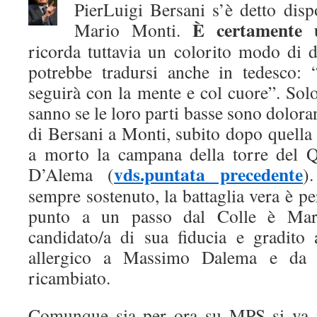
PierLuigi Bersani s’è detto disp
È certamente 
Mario Monti.
ricorda tuttavia un colorito modo di
potrebbe tradursi anche in tedesco: “t
seguirà con la mente e col cuore”. Solo 
sanno se le loro parti basse sono dolora
di Bersani a Monti, subito dopo quella 
a morto la campana della torre del 
vds.puntata precedente
D’Alema (
)
sempre sostenuto, la battaglia vera è pe
punto a un passo dal Colle è Ma
candidato/a di sua fiducia e gradito
allergico a Massimo Dalema e da q
ricambiato.
Comunque sia per ora su MPS si va i