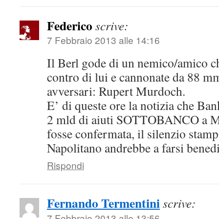
Federico
scrive:
7 Febbraio 2013 alle 14:16
Il Berl gode di un nemico/amico c
contro di lui e cannonate da 88 mm
avversari: Rupert Murdoch.
E’ di queste ore la notizia che Ban
2 mld di aiuti SOTTOBANCO a MP
fosse confermata, il silenzio stam
Napolitano andrebbe a farsi bene
Rispondi
Fernando Termentini
scrive:
7 Febbraio 2013 alle 13:56