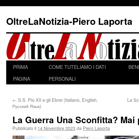
Vai
al
OltreLaNotizia-Piero Laporta
contenuto
PRIMA
COME TUTELIAMO I DATI
BEN
PAGINA
PERSONALI
←
S.S. Pio XII e gli Ebrei (Italiano, English,
La Sc
Русский Язык)
La Guerra Una Sconfitta? Mai 
Pubblicato il
14 Novembre 2023
da
Piero Laporta