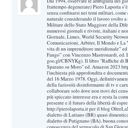
Dal 1994, osservate le ambiguità del gio
frattempo degenerate) Piero Laporta s’è
senza confinarsi nei temi militari, come 
naturale considerando il lavoro svolto a 
Militare dello Stato Maggiore della Dif
numerosi giornali e riviste, italiani e no
Giornale, Limes, World Security Network
Comunicazioni, Arbiter, Il Mondo e La Ve
vita di un imprenditore meridionale” ed
Fango” con Vincenzo Mastronardi, ed. L
goo.gl/CBNYKg). Il libro "Raffiche di B
Sparano su Moro" ed. Amazon 2023 https
l'inchiesta più approfondita e documenta
del 16 Marzo 1978. Oggi, definitivament
della faziosità disinformante di tv e car
collaborare solo dove non trovi dei censo
più spiccato interesse era e resta la com
presente e il futuro della libertà di espr
http://pierolaporta.it per il blog OltreL
dialetto di Latiano (BR) quasi dimentic
dialetto di Putignano (BA), buona conos
conoscenza del vernacolo di San Giovan