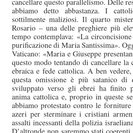
cancellare questo parallelismo. Delle re
abbiamo detto abbastanza. I cattol
sottilmente maliziosi. Il quarto mist
Rosario – una delle preghiere più elev
tempo contemplava: «La circoncisione
purificazione di Maria Santissima». Ogg
Vaticano: «Maria e Giuseppe presenta
questo modo tentando di cancellare la c
ebraica e fede cattolica. A ben vedere,
questa omissione è più satanico di q
sviluppato verso gli ebrei ha finito 
anima cattolica e, proprio in queste s
abbiamo protestato contro le forniture 
azeri per sterminare i cristiani arme
assalti incessanti della polizia israelian
D’altronde non saremmo stati coerenti, 