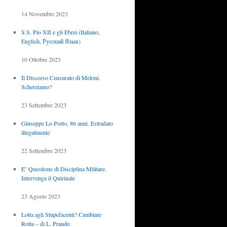
14 Novembre 2023
S.S. Pio XII e gli Ebrei (Italiano,
English, Русский Язык)
16 Ottobre 2023
Il Discorso Censurato di Meloni.
Scherziamo?
23 Settembre 2023
Giuseppe Lo Porto, 86 anni. Estradato
illegalmente
22 Settembre 2023
E’ Questione di Disciplina Militare.
Intervenga il Quirinale
23 Agosto 2023
Lotta agli Stupefacenti? Cambiare
Rotta – di L. Prando