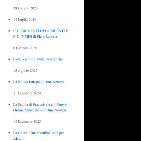
29 Giugno 2023
14 Luglio 2026
PIÙ PRUDENTI DEI SERPENTI E
PIÙ INFIDI di Piero Laporta
6 Gennaio 2026
Piotr Ivashutin, Note Biografiche
15 Agosto 2025
La Nuova Europa di Dina Nerozzi
21 Dicembre 2024
La Scuola di Francoforte e il Nuovo
Ordine Mondiale – di Dina Nerozzi
14 Dicembre 2023
La Guerra Una Sconfitta? Mai per
Alcuni.