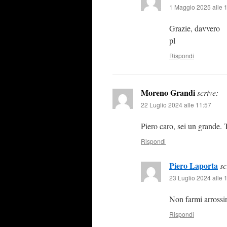
1 Maggio 2025 alle 
Grazie, davvero
pl
Rispondi
Moreno Grandi
scrive:
22 Luglio 2024 alle 11:57
Piero caro, sei un grande. 
Rispondi
Piero Laporta
sc
23 Luglio 2024 alle 
Non farmi arrossi
Rispondi