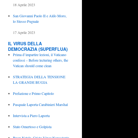
18 Aprile 2023
San Giovanni Paolo II e Aldo Moro,
lo Stesso Pugnale
17 Aprile 2023
IL VIRUS DELLA
DEMOCRAZIA (SUPERFLUA)
Prima d’impartire lezioni, il Vaticano
confessi – Before lecturing others, the
Vatican should come clean
STRATEGIA DELLA TENSIONE
LA GRANDE BUGIA
Prefazione e Primo Capitolo
Pasquale Laporta Carabinieri Marshal
Intervista a Piero Laporta
Stato Omertoso e Golpista
Buon Natale, Cristo Vince Nonostante