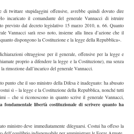
ce di twittare stupidaggini offensive, avrebbe quindi dovuto dire
«Ho incaricato il comandante del generale Vannacci di istruire
to previsto dal decreto legislativo 15 marzo 2010, n. 66. Quanto
rale Vannacci sarà reso noto, insieme alla linea d’azione che il
i quanto dispongono la Costituzione e la legge della Repubblica».
dichiarazioni oltraggiose per il generale, offensive per la legge e
hiamate proprio a difendere la legge e la Costituzione), ma senza
 la rimozione dall’incarico del generale Vannacci.
to punto che il suo ministro della Difesa è inadeguato: ha abusato
costui sì – la legge e la Costituzione della Repubblica, nonché tutti
ssimi – che si riconoscono in quanto scrive il generale Vannacci,
a fondamentale libertà costituzionale di scrivere quanto ha
ato ministro deve immediatamente dileguarsi. Costui ha offeso la
ivo dell’equilibrio indispensabile per amministrare le Forze Armate.