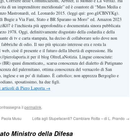
gi, Corriere delle Comunicazioni, Arbiter, Il Mondo e La Verità). Ha
, vita di un imprenditore meridionale” ed è coautore di “Mass Media e
nzo Mastronardi, ed. Leonardo 2015. (leggi qui: goo.gl/CBNYKg).
e di Bugie a Via Fani, Stato e BR Sparano su Moro" ed. Amazon 2023
t/ciK07 è l'inchiesta più approfondita e documentata sinora pubblicata
arzo 1978. Oggi, definitivamente disgustato della codardia e della
mante di tv e carta stampata, ha deciso di collaborare solo dove non
 fabbriche di odio. Il suo più spiccato interesse era e resta la
web, cioè il presente e il futuro della libertà di espressione. Ha
tp://pierolaporta.it per il blog OltreLaNotizia. Lingue conosciute:
o (BR) quasi dimenticato,, scarsa conoscenza del dialetto di Putignano
cenza del palermitano, ottima conoscenza del vernacolo di San
 inglese e un po' di italiano. È cattolico; non apprezza Bergoglio e
odiano, sposatissimo, ha due figli.
li articoli di Piero Laporta
→
ontrassegna il
permalink
.
 Paola Musu
Lotta agli Stupefacenti? Cambiare Rotta – di L. Prando
→
to Ministro della Difesa