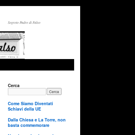
Segreto Padre di Falso
Cerca
Come Siamo Diventati
Schiavi della UE
Dalla Chiesa e La Torre, non
basta commemorare