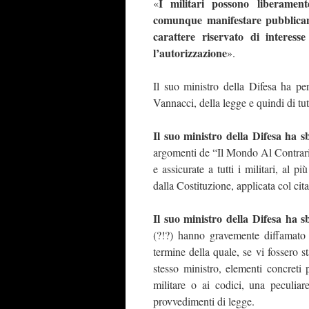
I militari possono liberament
«
comunque manifestare pubblicame
carattere riservato di interess
l’autorizzazione
».
Il suo ministro della Difesa ha pe
Vannacci, della legge e quindi di tu
Il suo ministro della Difesa ha s
argomenti de “Il Mondo Al Contrario”,
e assicurate a tutti i militari, al 
dalla Costituzione, applicata col cit
Il suo ministro della Difesa ha 
(?!?) hanno gravemente diffamato il
termine della quale, se vi fossero s
stesso ministro, elementi concreti 
militare o ai codici, una peculiar
provvedimenti di legge.