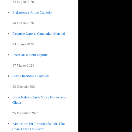
14 Luglio 2026
Prefazione e Primo Capitolo
14 Luglio 2026
Pasquale Laporta Carabinieri Marshal
7 Giugno 2026
Intervista a Piero Laporta
17 Marzo 2024
Stato Omertoso e Golpista
22 Gennaio 2024
Buon Natale, Cristo Vince Nonostante
Giuda
25 Dicembre 2023
Aldo Moro Fu Torturato dai BR. Che
Cosa Aspetta lo Stato?