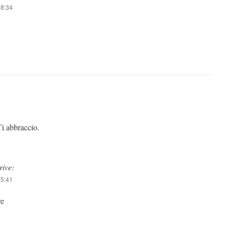
18:34
Ti abbraccio.
rive:
15:41
re