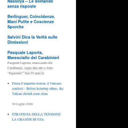
Nassirya – Le domande
senza risposte
Berlinguer, Coincidenze,
Mani Pulite e Coscienze
Sporche
Salvini Dica la Verità sulle
Dimissioni
Pasquale Laporta,
Maresciallo dei Carabinieri
Pasquale Laporta, maresciallo dei
Carabinieri, seppe dire alto e forte
“Signornò!” ben 55 anni fa
Prima d’impartire lezioni, il Vaticano
confessi – Before lecturing others, the
Vatican should come clean
30 Luglio 2026
STRATEGIA DELLA TENSIONE
LA GRANDE BUGIA