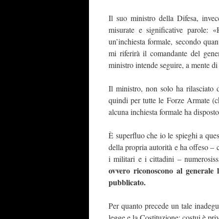
Il suo ministro della Difesa, inve
misurate e significative parole: 
un’inchiesta formale, secondo quan
mi riferirà il comandante del gene
ministro intende seguire, a mente d
Il ministro, non solo ha rilasciato 
quindi per tutte le Forze Armate (c
alcuna inchiesta formale ha disposto
È superfluo che io le spieghi a ques
della propria autorità e ha offeso – 
i militari e i cittadini – numerosi
ovvero riconoscono al generale l
pubblicato.
Per quanto precede un tale inadegu
legge e la Costituzione; costui è pr