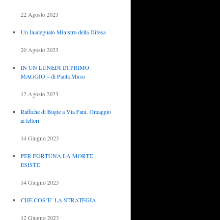
22 Agosto 2023
Un Inadeguato Ministro della Difesa
20 Agosto 2023
IN UN LUNEDÌ DI PRIMO
MAGGIO – di Paola Musu
12 Agosto 2023
Raffiche di Bugie a Via Fani. Omaggio
ai lettori
14 Giugno 2023
PER FORTUNA LA MORTE
ESISTE
14 Giugno 2023
CHE COS’E’ LA STRATEGIA
12 Giugno 2023