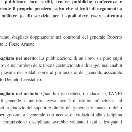
e pubblicare loro scritti, tenere pubbliche conferenze e
nte il proprio pensiero, salvo che si tratti di argomenti a
e militare (o di) servizio per i quali deve essere ottenuta
rtanto sbagliato doppiamente nei confronti del generale Roberto
tte le Forze Armate.
bagliato nel merito.
La pubblicazione di un libro, sia pure sugli
 è nell’ambito delle libertà costituzionali e di legge, inalienabili
più giovane dei soldati come al più anziano dei generali, assicurate
ato Decreto Legislativo .
sbagliato nel metodo.
Quando i gazzettieri, i sindacalisti, l’ANPI
 generale, il ministro aveva facoltà di istruire un’inchiesta, al
tati, a giudizio del superiore diretto del generale Vannacci o dello
per gravare sul generale con accuse di violazioni alla disciplina
e commissione disciplinare avrebbe valutato i fatti e irrogato i