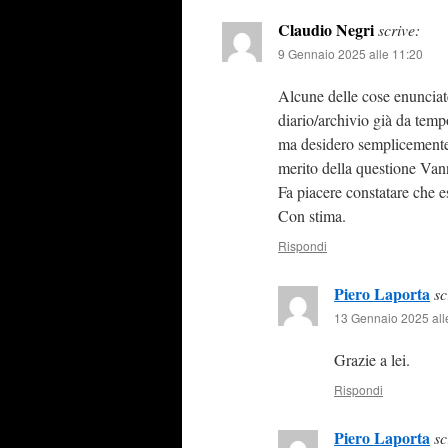
Claudio Negri
scrive:
9 Gennaio 2025 alle 11:20
Alcune delle cose enunciate
diario/archivio già da temp
ma desidero semplicemente r
merito della questione Van
Fa piacere constatare che 
Con stima.
Rispondi
Piero Laporta
sc
13 Gennaio 2025 all
Grazie a lei.
Rispondi
Piero Laporta
sc