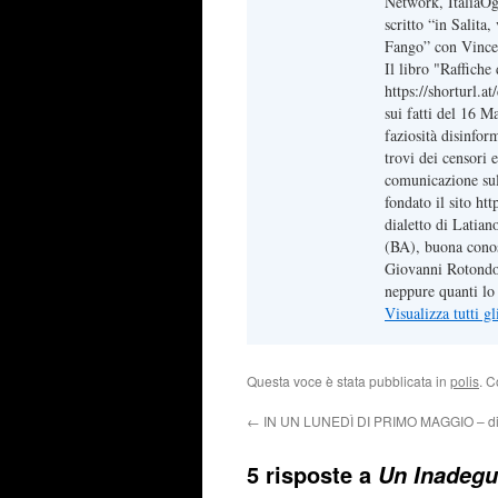
Network, ItaliaOg
scritto “in Salita
Fango” con Vince
Il libro "Raffich
https://shorturl.a
sui fatti del 16 M
faziosità disinfor
trovi dei censori e
comunicazione sul 
fondato il sito ht
dialetto di Latian
(BA), buona conos
Giovanni Rotondo,
neppure quanti lo 
Visualizza tutti g
Questa voce è stata pubblicata in
polis
. C
←
IN UN LUNEDÌ DI PRIMO MAGGIO – di
5 risposte a
Un Inadegua