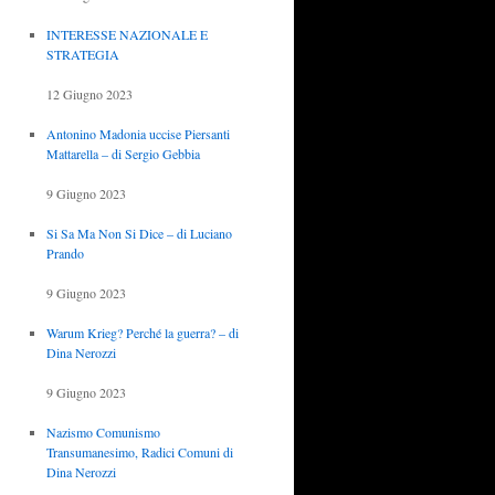
INTERESSE NAZIONALE E
STRATEGIA
12 Giugno 2023
Antonino Madonia uccise Piersanti
Mattarella – di Sergio Gebbia
9 Giugno 2023
Si Sa Ma Non Si Dice – di Luciano
Prando
9 Giugno 2023
Warum Krieg? Perché la guerra? – di
Dina Nerozzi
9 Giugno 2023
Nazismo Comunismo
Transumanesimo, Radici Comuni di
Dina Nerozzi