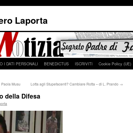
iero Laporta
 I DATI PERSONALI
BENEDICTUS
ISCRIVITI
Cookie Policy (UE)
 Paola Musu
Lotta agli Stupefacenti? Cambiare Rotta – di L. Prando
→
o della Difesa
porta