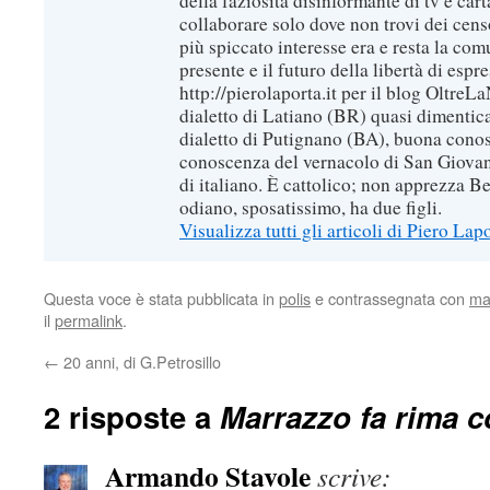
della faziosità disinformante di tv e car
collaborare solo dove non trovi dei censo
più spiccato interesse era e resta la com
presente e il futuro della libertà di espr
http://pierolaporta.it per il blog OltreL
dialetto di Latiano (BR) quasi dimentic
dialetto di Putignano (BA), buona conos
conoscenza del vernacolo di San Giovan
di italiano. È cattolico; non apprezza B
odiano, sposatissimo, ha due figli.
Visualizza tutti gli articoli di Piero Lap
Questa voce è stata pubblicata in
polis
e contrassegnata con
ma
il
permalink
.
←
20 anni, di G.Petrosillo
2 risposte a
Marrazzo fa rima 
Armando Stavole
scrive: