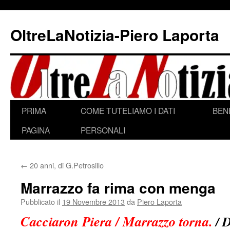
Vai
al
OltreLaNotizia-Piero Laporta
contenuto
PRIMA
COME TUTELIAMO I DATI
BEN
PAGINA
PERSONALI
←
20 anni, di G.Petrosillo
Marrazzo fa rima con menga
Pubblicato il
19 Novembre 2013
da
Piero Laporta
Cacciaron Piera / Marrazzo torna.
/ D