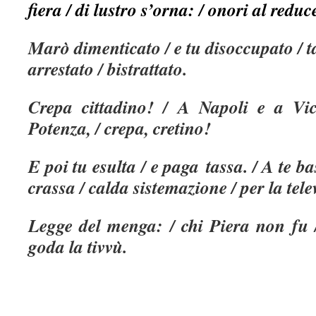
fiera / di lustro s’orna: / onori al reduc
Marò dimenticato / e tu disoccupato / ta
arrestato / bistrattato.
Crepa cittadino! / A Napoli e a Vi
Potenza, / crepa, cretino!
E poi tu esulta / e paga tassa. / A te ba
crassa / calda sistemazione / per la tele
Legge del menga: / chi Piera non fu 
goda la tivvù.