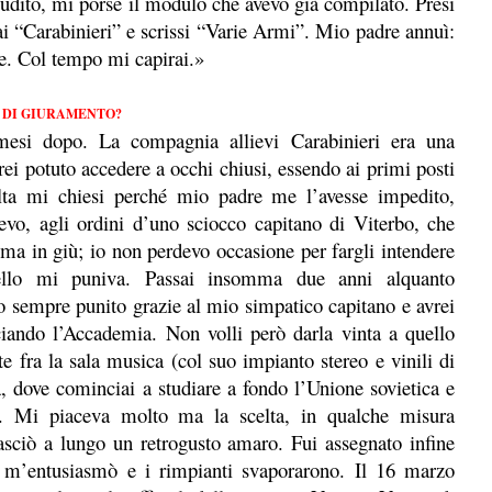
udito, mi porse il modulo che avevo già compilato. Presi
ai “Carabinieri” e scrissi “Varie Armi”. Mio padre annuì:
me. Col tempo mi capirai.»
 DI GIURAMENTO?
esi dopo. La compagnia allievi Carabinieri era una
vrei potuto accedere a occhi chiusi, essendo ai primi posti
lta mi chiesi perché mio padre me l’avesse impedito,
evo, agli ordini d’uno sciocco capitano di Viterbo, che
oma in giù; io non perdevo occasione per fargli intendere
ello mi puniva. Passai insomma due anni alquanto
 sempre punito grazie al mio simpatico capitano e avrei
ciando l’Accademia. Non volli però darla vinta a quello
te fra la sala musica (col suo impianto stereo e vinili di
a, dove cominciai a studiare a fondo l’Unione sovietica e
ica. Mi piaceva molto ma la scelta, in qualche misura
sciò a lungo un retrogusto amaro. Fui assegnato infine
o m’entusiasmò e i rimpianti svaporarono. Il 16 marzo