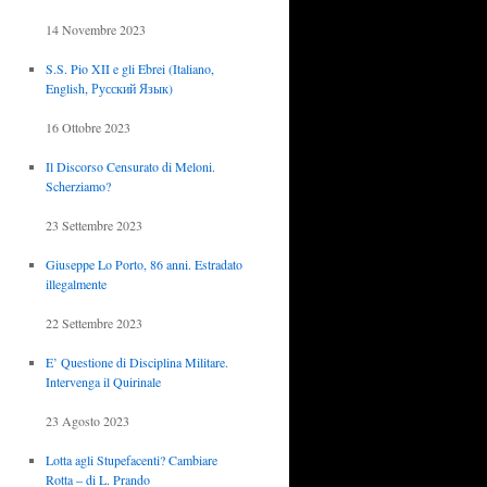
14 Novembre 2023
S.S. Pio XII e gli Ebrei (Italiano,
English, Русский Язык)
16 Ottobre 2023
Il Discorso Censurato di Meloni.
Scherziamo?
23 Settembre 2023
Giuseppe Lo Porto, 86 anni. Estradato
illegalmente
22 Settembre 2023
E’ Questione di Disciplina Militare.
Intervenga il Quirinale
23 Agosto 2023
Lotta agli Stupefacenti? Cambiare
Rotta – di L. Prando