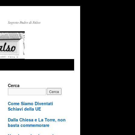
Segreto Padre di Falso
Cerca
Come Siamo Diventati
Schiavi della UE
Dalla Chiesa e La Torre, non
basta commemorare