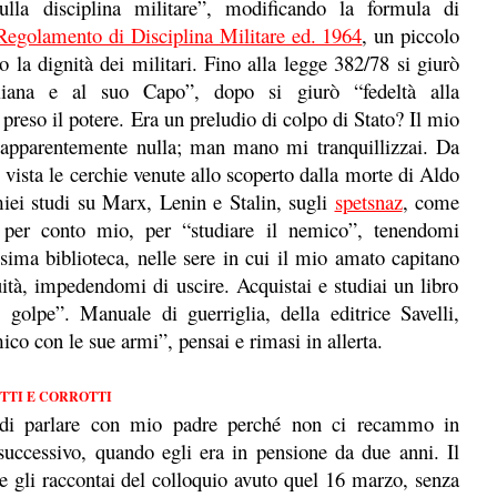
lla disciplina militare”, modificando la formula di
Regolamento di Disciplina Militare ed. 1964
, un piccolo
 la dignità dei militari. Fino alla legge 382/78 si giurò
aliana e al suo Capo”, dopo si giurò “fedeltà alla
 preso il potere. Era un preludio di colpo di Stato? Il mio
apparentemente nulla; man mano mi tranquillizzai. Da
vista le cerchie venute allo scoperto dalla morte di Aldo
miei studi su Marx, Lenin e Stalin, sugli
spetsnaz
, come
per conto mio, per “studiare il nemico”, tenendomi
sima biblioteca, nelle sere in cui il
mio amato capitano
uità, impedendomi di
uscire. Acquistai e studiai un libro
 golpe”. Manuale di guerriglia, della editrice Savelli,
co con le sue armi”, pensai e rimasi in allerta.
TTI E CORROTTI
 di parlare con mio padre perché non ci recammo in
uccessivo, quando egli era in pensione da due anni. Il
 gli raccontai del colloquio avuto quel 16 marzo, senza