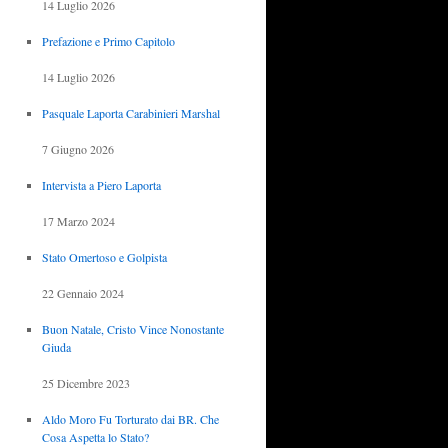
14 Luglio 2026
Prefazione e Primo Capitolo
14 Luglio 2026
Pasquale Laporta Carabinieri Marshal
7 Giugno 2026
Intervista a Piero Laporta
17 Marzo 2024
Stato Omertoso e Golpista
22 Gennaio 2024
Buon Natale, Cristo Vince Nonostante
Giuda
25 Dicembre 2023
Aldo Moro Fu Torturato dai BR. Che
Cosa Aspetta lo Stato?