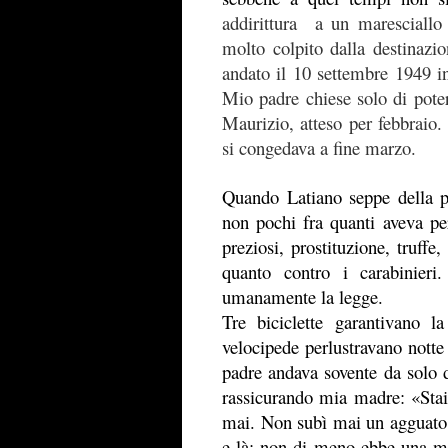
addirittura a un maresciallo
molto colpito dalla destinazi
andato il 10 settembre 1949 i
Mio padre chiese solo di poterv
Maurizio, atteso per febbraio.
si congedava a fine marzo.
Quando Latiano seppe della p
non pochi fra quanti aveva per
preziosi, prostituzione, truffe
quanto contro i carabinieri
umanamente la legge.
Tre biciclette garantivano l
velocipede perlustravano notte
padre andava sovente da solo d
rassicurando mia madre: «Stai 
mai. Non subì mai un agguato i
e là; non di meno ebbe una mez