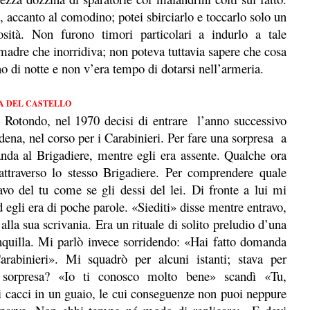
accanto al comodino; potei sbirciarlo e toccarlo solo un
osità. Non furono timori particolari a indurlo a tale
dre che inorridiva; non poteva tuttavia sapere che cosa
o di notte e non v’era tempo di dotarsi nell’armeria.
A DEL CASTELLO
 Rotondo, nel 1970 decisi di entrare l’anno successivo
ena, nel corso per i Carabinieri. Per fare una sorpresa a
da al Brigadiere, mentre egli era assente. Qualche ora
traverso lo stesso Brigadiere. Per comprendere quale
davo del tu come se gli dessi del lei. Di fronte a lui mi
 egli era di poche parole. «Siediti» disse mentre entravo,
lla sua scrivania. Era un rituale di solito preludio d’una
nquilla. Mi parlò invece sorridendo: «Hai fatto domanda
rabinieri». Mi squadrò per alcuni istanti; stava per
 sorpresa? «Io ti conosco molto bene» scandì «Tu,
 ti cacci in un guaio, le cui conseguenze non puoi neppure