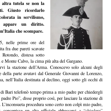
 altra tutela se non la
i. Giusto ricordarlo
olorata in servilismo,
e appare un diritto.
n’Italia che scompare.
5, nelle prime ore del
ta fra due pareti scavate
 Rotondo, distesa sotto
e Monte Calvo, la cima più alta del Gargano.
i la stazione dell’Arma. Conoscevo solo alcuni degli
e della parte avutavi dal Generale Giovanni de Lorenzo,
nell’Italia destinata al declino, oggi sotto gli occhi di
 di Bari telefonò tempo prima a mio padre per chiedergli
padre Pio”, disse proprio così, per lasciare la stazione di
o. L’inconsueta procedura
sono certo
non colpì mio padre,
 concepisse un alto ufficiale abbassarsi
a “chiedere”