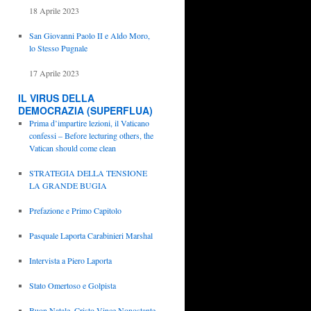
18 Aprile 2023
San Giovanni Paolo II e Aldo Moro,
lo Stesso Pugnale
17 Aprile 2023
IL VIRUS DELLA
DEMOCRAZIA (SUPERFLUA)
Prima d’impartire lezioni, il Vaticano
confessi – Before lecturing others, the
Vatican should come clean
STRATEGIA DELLA TENSIONE
LA GRANDE BUGIA
Prefazione e Primo Capitolo
Pasquale Laporta Carabinieri Marshal
Intervista a Piero Laporta
Stato Omertoso e Golpista
Buon Natale, Cristo Vince Nonostante