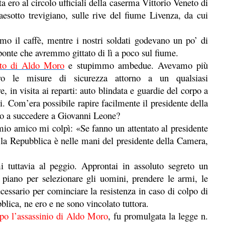
 ero al circolo ufficiali della caserma Vittorio Veneto di
esotto trevigiano, sulle rive del fiume Livenza, da cui
mo il caffè, mentre i nostri soldati godevano un po’ di
ponte che avremmo gittato di lì a poco sul fiume.
nto di Aldo Moro
e stupimmo ambedue. Avevamo più
ero le misure di sicurezza attorno a un qualsiasi
e, in visita ai reparti: auto blindata e guardie del corpo a
. Com’era possibile rapire facilmente il presidente della
ato a succedere a Giovanni Leone?
mio amico mi colpì: «Se fanno un attentato al presidente
la Repubblica è nelle mani del presidente della Camera,
i tuttavia al peggio. Approntai in assoluto segreto un
 piano per selezionare gli uomini, prendere le armi, le
ecessario per cominciare la resistenza in caso di colpo di
blica, ne ero e ne sono vincolato tuttora.
po l’assassinio di Aldo Moro
, fu promulgata la legge n.