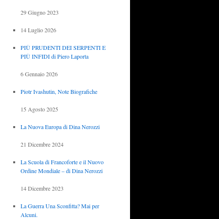
29 Giugno 2023
14 Luglio 2026
PIÙ PRUDENTI DEI SERPENTI E
PIÙ INFIDI di Piero Laporta
6 Gennaio 2026
Piotr Ivashutin, Note Biografiche
15 Agosto 2025
La Nuova Europa di Dina Nerozzi
21 Dicembre 2024
La Scuola di Francoforte e il Nuovo
Ordine Mondiale – di Dina Nerozzi
14 Dicembre 2023
La Guerra Una Sconfitta? Mai per
Alcuni.