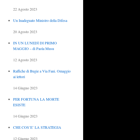
22 Agosto 2023
Un Inadeguato Ministro della Difesa
20 Agosto 2023
IN UN LUNEDÌ DI PRIMO
MAGGIO – di Paola Musu
12 Agosto 2023
Raffiche di Bugie a Via Fani. Omaggio
ai lettori
14 Giugno 2023
PER FORTUNA LA MORTE
ESISTE
14 Giugno 2023
CHE COS’E’ LA STRATEGIA
12 Giugno 2023