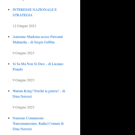
INTERESSE NAZIONALE E
STRATEGIA
12 Giugno 2023
Antonino Madonia uccise Piersanti
Mattarella – di Sergio Gebbia
9 Giugno 2023
Si Sa Ma Non Si Dice – di Luciano
Prando
9 Giugno 2023
Warum Krieg? Perché la guerra? – di
Dina Nerozzi
9 Giugno 2023
Nazismo Comunismo
Transumanesimo, Radici Comuni di
Dina Nerozzi