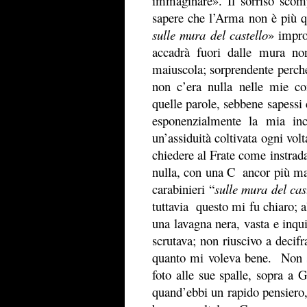
immaginare». Il sorriso sco
sapere che l’Arma non è più 
sulle mura del castello
» impro
accadrà fuori dalle mura no
maiuscola; sorprendente perché i
non c’era nulla nelle mie c
quelle parole, sebbene sapessi
esponenzialmente la mia inc
un’assiduità coltivata ogni vol
chiedere al Frate come instrad
nulla, con una C ancor più mai
carabinieri “
sulle mura del cas
tuttavia questo mi fu chiaro; a
una lavagna nera, vasta e inq
scrutava; non riuscivo a decif
quanto mi voleva bene. Non s
foto alle sue spalle, sopra a
quand’ebbi un rapido pensiero, 