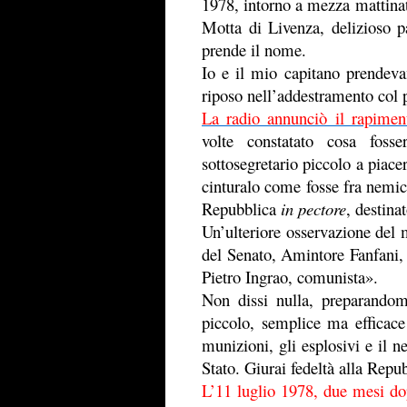
1978, intorno a mezza mattinata
Motta di Livenza, delizioso pa
prende il nome.
Io e il mio capitano prendeva
riposo nell’addestramento col 
La radio annunciò il rapime
volte constatato cosa foss
sottosegretario piccolo a piacer
cinturalo come fosse fra nemici
Repubblica
in pectore
, destin
Un’ulteriore osservazione del 
del Senato, Amintore Fanfani, 
Pietro Ingrao, comunista».
Non dissi nulla, preparandom
piccolo, semplice ma efficace
munizioni, gli esplosivi e il n
Stato. Giurai fedeltà alla Repub
L’11 luglio 1978, due mesi do