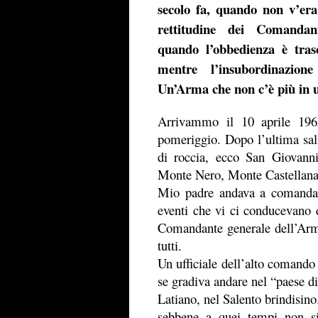
secolo fa, quando non v’era
rettitudine dei Comandant
quando l’obbedienza è trasc
mentre l’insubordinazion
Un’Arma che non c’è più in u
Arrivammo il 10 aprile 196
pomeriggio. Dopo l’ultima sali
di roccia, ecco San Giovanni
Monte Nero, Monte Castellana 
Mio padre andava a comandarv
eventi che vi ci conducevano 
Comandante generale dell’Arma, 
tutti.
Un ufficiale dell’alto comando
se gradiva andare nel “paese di 
Latiano, nel Salento brindisin
sebbene
a quei tempi non si