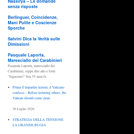
Nassirya – Le domande
senza risposte
Berlinguer, Coincidenze,
Mani Pulite e Coscienze
Sporche
Salvini Dica la Verità sulle
Dimissioni
Pasquale Laporta,
Maresciallo dei Carabinieri
Pasquale Laporta, maresciallo dei
Carabinieri, seppe dire alto e forte
“Signornò!” ben 55 anni fa
Prima d’impartire lezioni, il Vaticano
confessi – Before lecturing others, the
Vatican should come clean
30 Luglio 2026
STRATEGIA DELLA TENSIONE
LA GRANDE BUGIA