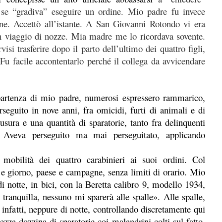
 se “gradiva” eseguire un ordine. Mio padre fu invece
one. Accettò all’istante. A San Giovanni Rotondo vi era
n viaggio di nozze. Mia madre me lo ricordava sovente.
isi trasferire dopo il parto dell’ultimo dei quattro figli,
 Fu facile accontentarlo perché il collega da avvicendare
artenza di mio padre, numerosi espressero rammarico,
seguito in nove anni, fra omicidi, furti di animali e di
, usura e una quantità di sparatorie, tanto fra delinquenti
. Aveva perseguito ma mai perseguitato, applicando
a mobilità dei quattro carabinieri ai suoi ordini. Col
 e giorno, paese e campagne, senza limiti di orario. Mio
i notte, in bici, con la Beretta calibro 9, modello 1934,
tranquilla, nessuno mi sparerà alle spalle». Alle spalle,
nfatti, neppure di notte, controllando discretamente qui
za dozzina di sparatorie coi malandrini colti sul fatto.