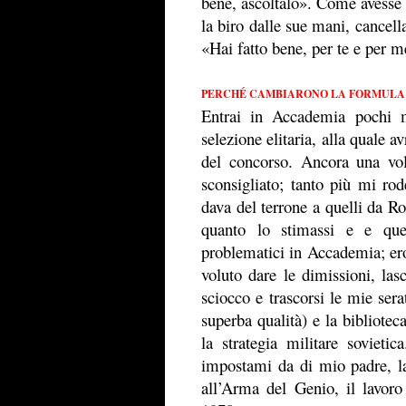
bene, ascoltalo». Come avesse 
la biro dalle sue mani, cancell
«Hai fatto bene, per te e per 
PERCHÉ CAMBIARONO LA FORMULA
Entrai in Accademia pochi m
selezione elitaria, alla quale a
del concorso. Ancora una vo
sconsigliato; tanto più mi rod
dava del terrone a quelli da R
quanto lo stimassi e e qu
problematici in Accademia; ero
voluto dare le dimissioni, las
sciocco e trascorsi le mie sera
superba qualità) e la bibliotec
la strategia militare soviet
impostami da di mio padre, la
all’Arma del Genio, il lavor