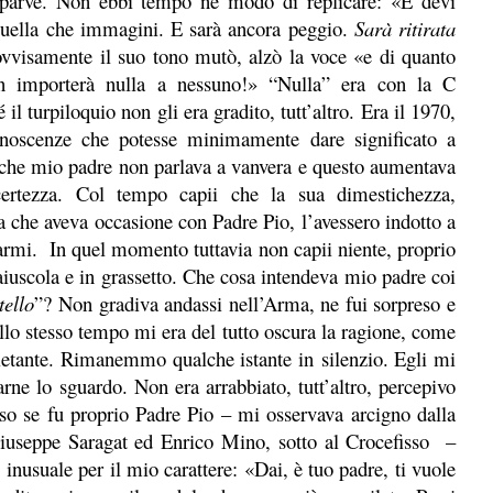
mparve. Non ebbi tempo né modo di replicare: «E devi
quella che immagini. E sarà ancora peggio.
Sarà ritirata
vvisamente il suo tono mutò, alzò la voce «e di quanto
n importerà nulla a nessuno!» “Nulla” era con la C
l turpiloquio non gli era gradito, tutt’altro. Era il 1970,
onoscenze che potesse minimamente dare significato a
 che mio padre non parlava a vanvera e questo aumentava
ertezza. Col tempo capii che la sua dimestichezza,
ta che aveva occasione con Padre Pio, l’avessero indotto a
armi. In quel momento tuttavia non capii niente, proprio
uscola e in grassetto. Che cosa intendeva mio padre coi
tello
”? Non gradiva andassi nell’Arma, ne fui sorpreso e
llo stesso tempo mi era del tutto oscura la ragione, come
uietante. Rimanemmo qualche istante in
silenzio.
Egli mi
rarne
lo sguardo. Non era arrabbiato, tutt’altro, percepivo
o se fu proprio Padre Pio – mi osservava arcigno dalla
 Giuseppe Saragat ed Enrico Mino, sotto al Crocefisso –
inusuale per il mio carattere: «Dai, è tuo padre, ti vuole