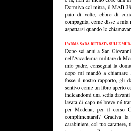
Dormiva col mitra, il MAB 38, 
paio di volte, ebbro di curi
compagnia, come disse a mia ma
aspettarsi quando lo chiamavan
L’ARMA SARÀ RITIRATA SULLE MUR
Dopo sei anni a San Giovanni
nell’Accademia militare di Mod
mio padre, consegnai la doman
dopo mi mandò a chiamare at
fosse il nostro rapporto, gli 
sentivo come un libro aperto ed
indicandomi una sedia davanti a
lavata di capo né breve né tra
per Modena, per il corso Ca
complimentarsi? Gradiva la
carabiniere, col tuo carattere,