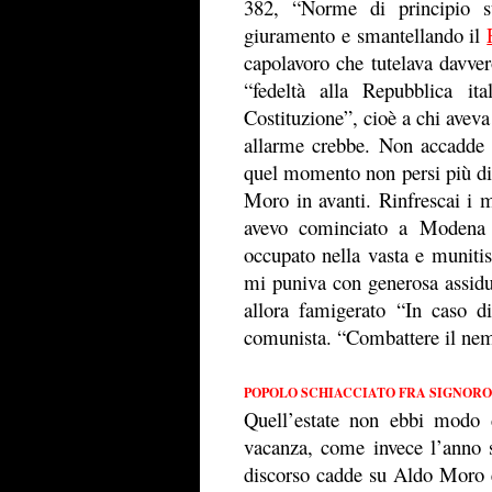
382, “Norme di principio su
giuramento e smantellando il
capolavoro che tutelava davvero
“fedeltà alla Repubblica it
Costituzione”, cioè a chi aveva
allarme crebbe. Non accadde 
quel momento non persi più di 
Moro in avanti. Rinfrescai i 
avevo cominciato a Modena 
occupato nella vasta e munitis
mi puniva con generosa assid
allora famigerato “In caso di
comunista. “Combattere il nemi
POPOLO SCHIACCIATO FRA SIGNORO
Quell’estate non ebbi modo
vacanza, come invece l’anno s
discorso cadde su Aldo Moro e