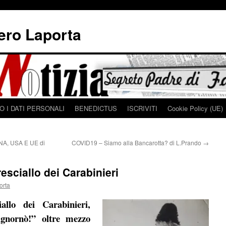
iero Laporta
 I DATI PERSONALI
BENEDICTUS
ISCRIVITI
Cookie Policy (UE)
A, USA E UE di
COVID19 – Siamo alla Bancarotta? di L.Prando
→
sciallo dei Carabinieri
orta
allo dei Carabinieri,
ignornò!” oltre mezzo