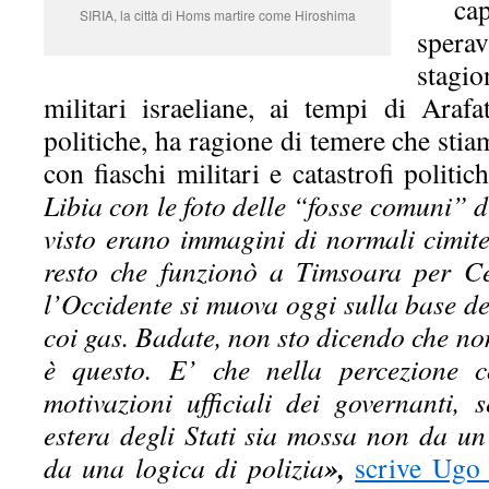
capa
SIRIA, la città di Homs martire come Hiroshima
spera
stagi
militari israeliane, ai tempi di Arafa
politiche, ha ragione di temere che stia
con fiaschi militari e catastrofi politich
Libia con le foto delle “fosse comuni” d
visto erano immagini di normali cimiter
resto che funzionò a Timsoara per C
l’Occidente si muova oggi sulla base del
coi gas. Badate, non sto dicendo che non
è questo. E’ che nella percezione 
motivazioni ufficiali dei governanti, 
estera degli Stati sia mossa non da un
»,
da una logica di polizia
scrive Ugo 