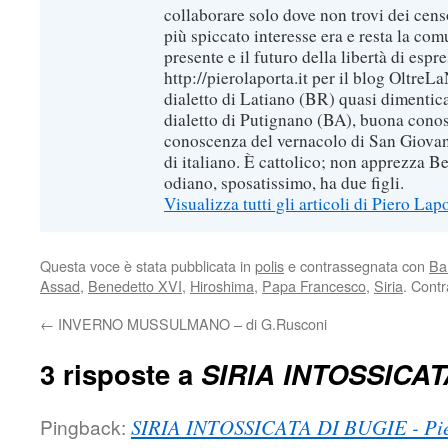
collaborare solo dove non trovi dei censo
più spiccato interesse era e resta la com
presente e il futuro della libertà di espr
http://pierolaporta.it per il blog OltreL
dialetto di Latiano (BR) quasi dimentic
dialetto di Putignano (BA), buona conos
conoscenza del vernacolo di San Giovan
di italiano. È cattolico; non apprezza B
odiano, sposatissimo, ha due figli.
Visualizza tutti gli articoli di Piero Lap
Questa voce è stata pubblicata in
polis
e contrassegnata con
Ba
Assad
,
Benedetto XVI
,
Hiroshima
,
Papa Francesco
,
Siria
. Cont
←
INVERNO MUSSULMANO – di G.Rusconi
3 risposte a
SIRIA INTOSSICAT
Pingback:
SIRIA INTOSSICATA DI BUGIE - Pier