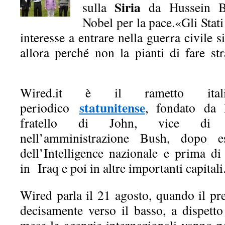
Siria
sulla
da Hussein B
Nobel per la pace.
«Gli Stat
interesse a entrare nella guerra civile 
allora perché non la pianti di fare s
Obama, papa Francesco, Vaticano.
Wired.it è il rametto itali
statunitense
periodico
, fondato da 
fratello di John, vice di 
nell’amministrazione Bush, dopo es
dell’Intelligence nazionale e prima di
in Iraq e poi in altre importanti capitali
Wired parla il 21 agosto, quando il pr
decisamente verso il basso, a dispetto