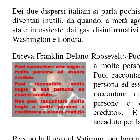
Dei due dispersi italiani si parla pochi
diventati inutili, d
a quando, a metà ago
state intossicate dai gas disinformativi
Washington e Londra.
Diceva Franklin Delano Roosevelt:«Puo
a molte perso
Puoi raccont
persona ed es
raccontare 
persone e c
creduto». È
accaduto per l
Persino la linea del Vaticano, per bocca