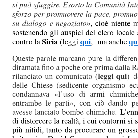
si può sfuggire. Esorto la Comunità Int
sforzo per promuovere la pace, promuov
»
su dialogo e negoziato
, cioè niente 
sostenendo gli auspici del clero locale 
Siria
qui
qu
contro la
(leggi
, ma anche
Queste parole marcano pure la differen
diramata fino a poche ore prima dalla R
leggi qui
rilanciato un comunicato (
)
d
delle Chiese (sedicente organismo ec
condannava «l’uso di armi chimich
entrambe le parti», con ciò dando p
avesse lanciato bombe chimiche.
L’enn
di distorcere la realtà, i cui contorni s
più nitidi, tanto da procurare un gross