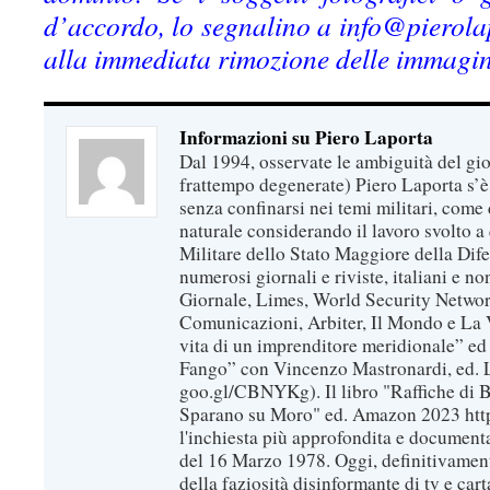
d’accordo, lo segnalino a info@pierolap
alla immediata rimozione delle immagin
Informazioni su Piero Laporta
Dal 1994, osservate le ambiguità del gio
frattempo degenerate) Piero Laporta s’è
senza confinarsi nei temi militari, come 
naturale considerando il lavoro svolto a 
Militare dello Stato Maggiore della Dif
numerosi giornali e riviste, italiani e no
Giornale, Limes, World Security Network
Comunicazioni, Arbiter, Il Mondo e La Ve
vita di un imprenditore meridionale” ed
Fango” con Vincenzo Mastronardi, ed. L
goo.gl/CBNYKg). Il libro "Raffiche di B
Sparano su Moro" ed. Amazon 2023 https
l'inchiesta più approfondita e documenta
del 16 Marzo 1978. Oggi, definitivament
della faziosità disinformante di tv e car