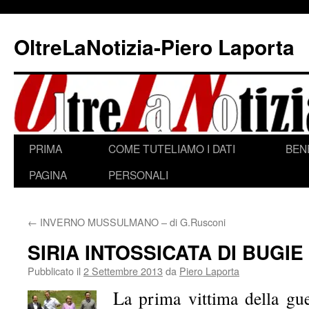
Vai
al
OltreLaNotizia-Piero Laporta
contenuto
PRIMA
COME TUTELIAMO I DATI
BEN
PAGINA
PERSONALI
←
INVERNO MUSSULMANO – di G.Rusconi
SIRIA INTOSSICATA DI BUGIE
Pubblicato il
2 Settembre 2013
da
Piero Laporta
L
a prima vittima della gue