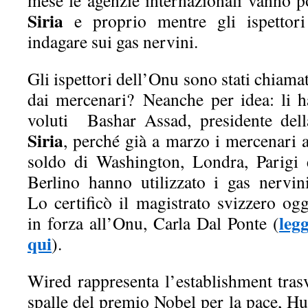
mese le agenzie internazionali vanno p
Siria
e proprio mentre gli ispettor
indagare sui gas nervini.
Gli ispettori dell’Onu sono stati chiamat
dai mercenari?
Neanche per idea: li h
voluti Bashar Assad, presidente dell
Siria
, perché già a marzo i mercenari a
soldo di Washington, Londra, Parigi 
Berlino hanno utilizzato i gas nervini
Lo certificò il magistrato svizzero ogg
legg
in forza all’Onu, Carla Dal Ponte (
qui
).
Wired rappresenta l’establishment trasve
spalle del premio Nobel per la pace, H