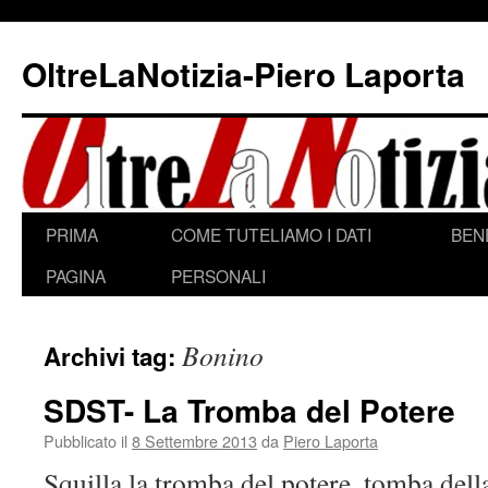
Vai
al
OltreLaNotizia-Piero Laporta
contenuto
PRIMA
COME TUTELIAMO I DATI
BEN
PAGINA
PERSONALI
Bonino
Archivi tag:
SDST- La Tromba del Potere
Pubblicato il
8 Settembre 2013
da
Piero Laporta
Squilla la tromba del potere, tomba del