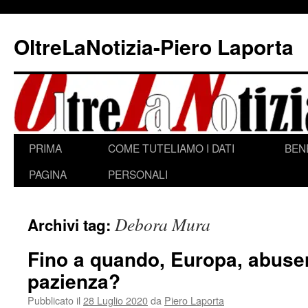
Vai
al
OltreLaNotizia-Piero Laporta
contenuto
PRIMA
COME TUTELIAMO I DATI
BEN
PAGINA
PERSONALI
Debora Mura
Archivi tag:
Fino a quando, Europa, abuser
pazienza?
Pubblicato il
28 Luglio 2020
da
Piero Laporta