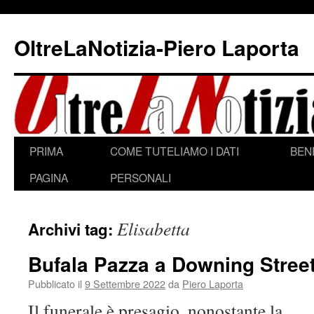
Vai
al
OltreLaNotizia-Piero Laporta
contenuto
PRIMA
COME TUTELIAMO I DATI
BEN
PAGINA
PERSONALI
Elisabetta
Archivi tag:
Bufala Pazza a Downing Stree
Pubblicato il
9 Settembre 2022
da
Piero Laporta
Il funerale è presagio, nonostante la