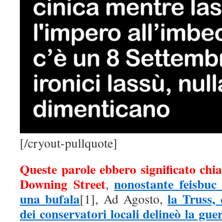
[/cryout-pullquote]
Queste parole ebbero significato chi
Downing Street
nonostante feisbuc 
,
una bufala
la Truss,
[1], Ad Agosto,
dei conservatori locali delineò la gue