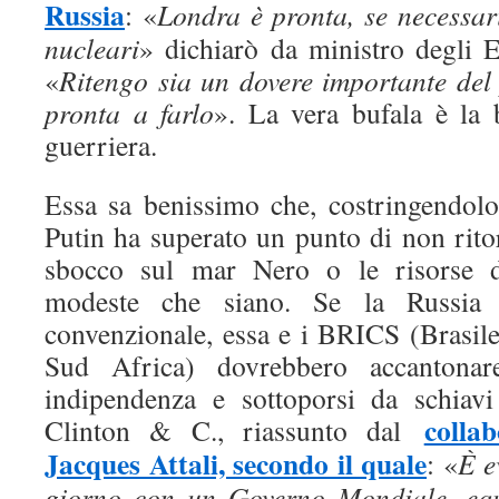
Russia
: «
Londra è pronta, se necessari
nucleari
» dichiarò da ministro degli 
«
Ritengo sia un dovere importante del
pronta a farlo
». La vera bufala è la 
guerriera.
Essa sa benissimo che, costringendolo
Putin ha superato un punto di non rito
sbocco sul mar Nero o le risorse de
modeste che siano. Se la Russia p
convenzionale, essa e i BRICS (Brasile
Sud Africa) dovrebbero accantonar
indipendenza e sottoporsi da schiav
colla
Clinton & C., riassunto dal
Jacques Attali, secondo il quale
: «
È e
giorno con un Governo Mondiale, equi