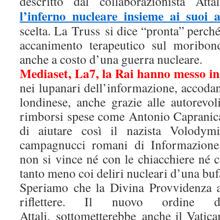
descritto dal collaborazionista Att
l’inferno nucleare insieme ai suoi al
scelta. La Truss si dice “pronta” perché
accanimento terapeutico sul moribon
anche a costo d’una guerra nucleare.
Mediaset, La7, la Rai hanno messo in
nei lupanari dell’informazione, accoda
londinese, anche grazie alle autorevol
rimborsi spese come Antonio Capranica
di aiutare così il nazista Volodym
campagnucci romani di Informazione
non si vince né con le chiacchiere né 
tanto meno coi deliri nucleari d’una bufa
Speriamo che la Divina Provvidenza a
riflettere. Il nuovo ordine del
Attali, sottometterebbe anche il Vatic