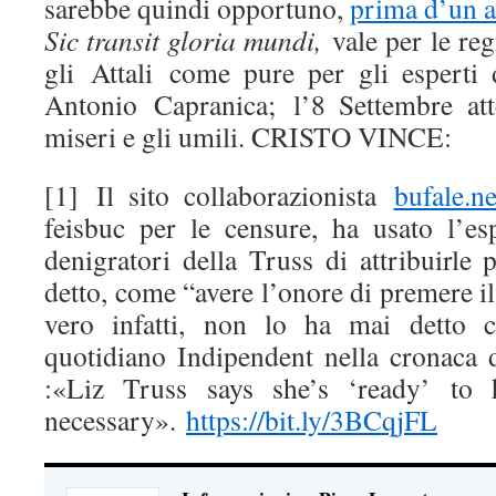
sarebbe quindi opportuno,
prima d’un a
Sic transit gloria mundi,
vale per le regi
gli Attali come pure per gli esperti 
Antonio Capranica; l’8 Settembre att
miseri e gli umili. CRISTO VINCE:
[1] Il sito collaborazionista
bufale.ne
feisbuc per le censure, ha usato l’es
denigratori della Truss di attribuirle
detto, come “avere l’onore di premere il
vero infatti, non lo ha mai detto 
quotidiano Indipendent nella cronaca d
:«Liz Truss says she’s ‘ready’ to h
necessary».
https://bit.ly/3BCqjFL