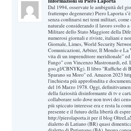
Informazioni su Piero Laporta
Dal 1994, osservate le ambiguità del gio
frattempo degenerate) Piero Laporta s’è
senza confinarsi nei temi militari, come 
naturale considerando il lavoro svolto a 
Militare dello Stato Maggiore della Dif
numerosi giornali e riviste, italiani e no
Giornale, Limes, World Security Network
Comunicazioni, Arbiter, Il Mondo e La Ve
vita di un imprenditore meridionale” ed
Fango” con Vincenzo Mastronardi, ed. L
goo.gl/CBNYKg). Il libro "Raffiche di B
Sparano su Moro" ed. Amazon 2023 https
l'inchiesta più approfondita e documenta
del 16 Marzo 1978. Oggi, definitivament
della faziosità disinformante di tv e car
collaborare solo dove non trovi dei censo
più spiccato interesse era e resta la com
presente e il futuro della libertà di espr
http://pierolaporta.it per il blog OltreL
dialetto di Latiano (BR) quasi dimentic
dialetto di Putignano (BA), buona conos