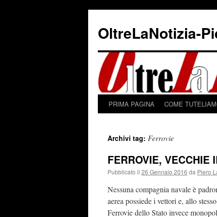
Vai
al
OltreLaNotizia-P
contenuto
PRIMA PAGINA
COME TUTELIAMO
Ferrovie
Archivi tag:
FERROVIE, VECCHIE 
Pubblicato il
26 Gennaio 2016
da
Piero L
Nessuna compagnia navale è padrona 
aerea possiede i vettori e, allo stess
Ferrovie dello Stato invece monopoliz