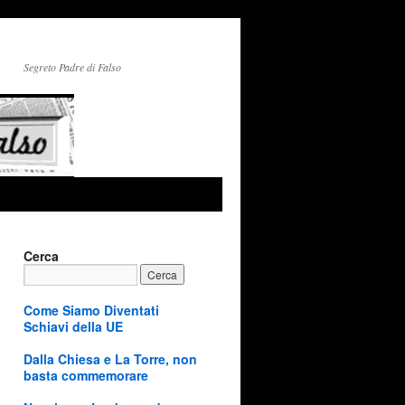
Segreto Padre di Falso
Cerca
Come Siamo Diventati
Schiavi della UE
Dalla Chiesa e La Torre, non
basta commemorare