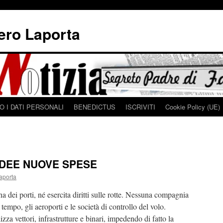
iero Laporta
 I DATI PERSONALI
BENEDICTUS
ISCRIVITI
Cookie Policy (UE)
IDEE NUOVE SPESE
aporta
dei porti, né esercita diritti sulle rotte. Nessuna compagnia
o tempo, gli aeroporti e le società di controllo del volo.
za vettori, infrastrutture e binari, impedendo di fatto la