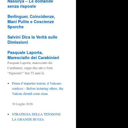
Nassirya – Le domande
senza risposte
Berlinguer, Coincidenze,
Mani Pulite e Coscienze
Sporche
Salvini Dica la Verità sulle
Dimissioni
Pasquale Laporta,
Maresciallo dei Carabinieri
Pasquale Laporta, maresciallo dei
Carabinieri, seppe dire alto e forte
“Signornò!” ben 55 anni fa
Prima d’impartire lezioni, il Vaticano
confessi – Before lecturing others, the
Vatican should come clean
30 Luglio 2026
STRATEGIA DELLA TENSIONE
LA GRANDE BUGIA