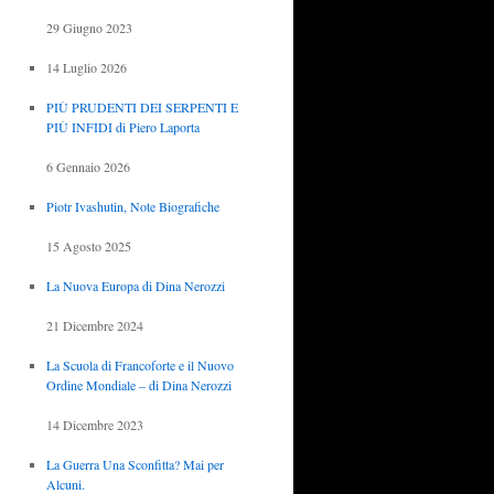
29 Giugno 2023
14 Luglio 2026
PIÙ PRUDENTI DEI SERPENTI E
PIÙ INFIDI di Piero Laporta
6 Gennaio 2026
Piotr Ivashutin, Note Biografiche
15 Agosto 2025
La Nuova Europa di Dina Nerozzi
21 Dicembre 2024
La Scuola di Francoforte e il Nuovo
Ordine Mondiale – di Dina Nerozzi
14 Dicembre 2023
La Guerra Una Sconfitta? Mai per
Alcuni.