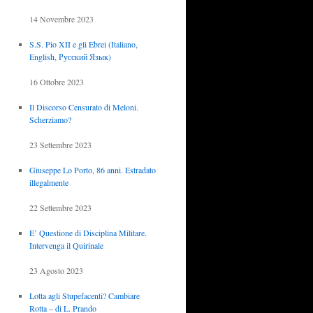
14 Novembre 2023
S.S. Pio XII e gli Ebrei (Italiano,
English, Русский Язык)
16 Ottobre 2023
Il Discorso Censurato di Meloni.
Scherziamo?
23 Settembre 2023
Giuseppe Lo Porto, 86 anni. Estradato
illegalmente
22 Settembre 2023
E’ Questione di Disciplina Militare.
Intervenga il Quirinale
23 Agosto 2023
Lotta agli Stupefacenti? Cambiare
Rotta – di L. Prando