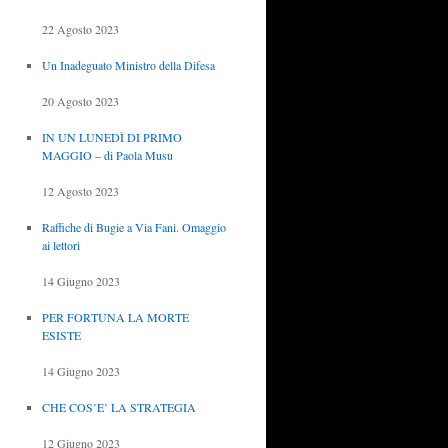
22 Agosto 2023
Un Inadeguato Ministro della Difesa
20 Agosto 2023
IN UN LUNEDÌ DI PRIMO
MAGGIO – di Paola Musu
12 Agosto 2023
Raffiche di Bugie a Via Fani. Omaggio
ai lettori
14 Giugno 2023
PER FORTUNA LA MORTE
ESISTE
14 Giugno 2023
CHE COS’E’ LA STRATEGIA
12 Giugno 2023