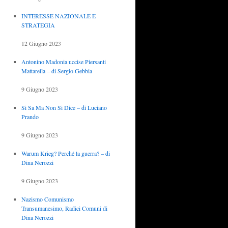
INTERESSE NAZIONALE E
STRATEGIA
12 Giugno 2023
Antonino Madonia uccise Piersanti
Mattarella – di Sergio Gebbia
9 Giugno 2023
Si Sa Ma Non Si Dice – di Luciano
Prando
9 Giugno 2023
Warum Krieg? Perché la guerra? – di
Dina Nerozzi
9 Giugno 2023
Nazismo Comunismo
Transumanesimo, Radici Comuni di
Dina Nerozzi