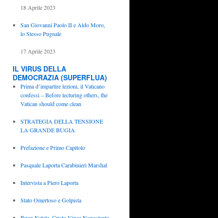
18 Aprile 2023
San Giovanni Paolo II e Aldo Moro,
lo Stesso Pugnale
17 Aprile 2023
IL VIRUS DELLA
DEMOCRAZIA (SUPERFLUA)
Prima d’impartire lezioni, il Vaticano
confessi – Before lecturing others, the
Vatican should come clean
STRATEGIA DELLA TENSIONE
LA GRANDE BUGIA
Prefazione e Primo Capitolo
Pasquale Laporta Carabinieri Marshal
Intervista a Piero Laporta
Stato Omertoso e Golpista
Buon Natale, Cristo Vince Nonostante