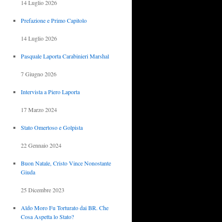
14 Luglio 2026
Prefazione e Primo Capitolo
14 Luglio 2026
Pasquale Laporta Carabinieri Marshal
7 Giugno 2026
Intervista a Piero Laporta
17 Marzo 2024
Stato Omertoso e Golpista
22 Gennaio 2024
Buon Natale, Cristo Vince Nonostante
Giuda
25 Dicembre 2023
Aldo Moro Fu Torturato dai BR. Che
Cosa Aspetta lo Stato?