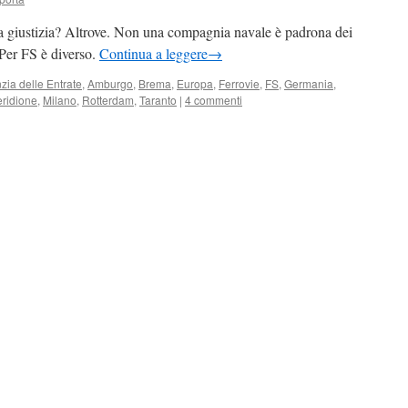
 la giustizia? Altrove. Non una compagnia navale è padrona dei
 Per FS è diverso.
Continua a leggere
→
zia delle Entrate
,
Amburgo
,
Brema
,
Europa
,
Ferrovie
,
FS
,
Germania
,
ridione
,
Milano
,
Rotterdam
,
Taranto
|
4 commenti