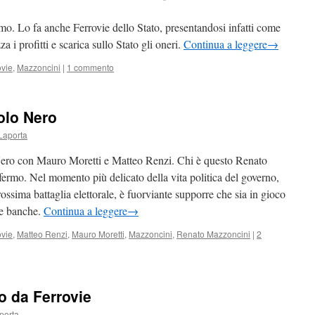
rismo. Lo fa anche Ferrovie dello Stato, presentandosi infatti come
za i profitti e scarica sullo Stato gli oneri.
Continua a leggere
→
ovie
,
Mazzoncini
|
1 commento
olo Nero
Laporta
ero con Mauro Moretti e Matteo Renzi. Chi è questo Renato
rmo. Nel momento più delicato della vita politica del governo,
rossima battaglia elettorale, è fuorviante supporre che sia in gioco
le banche.
Continua a leggere
→
ovie
,
Matteo Renzi
,
Mauro Moretti
,
Mazzoncini
,
Renato Mazzoncini
|
2
o da Ferrovie
porta