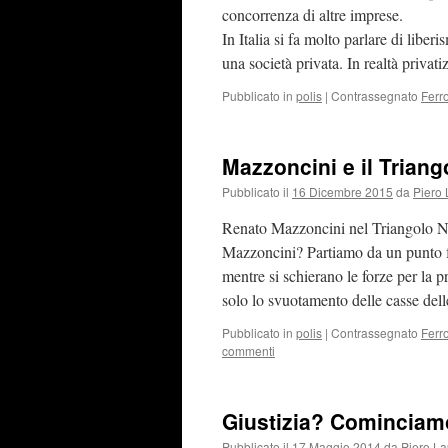
concorrenza di altre imprese.
In Italia si fa molto parlare di libe
una società privata. In realtà privatiz
Pubblicato in
polis
|
Contrassegnato
Ferr
Mazzoncini e il Triang
Pubblicato il
16 Dicembre 2015
da
Piero 
Renato Mazzoncini nel Triangolo N
Mazzoncini? Partiamo da un punto fe
mentre si schierano le forze per la p
solo lo svuotamento delle casse del
Pubblicato in
polis
|
Contrassegnato
Ferr
commenti
Giustizia? Cominciam
Pubblicato il
17 Maggio 2014
da
Piero La