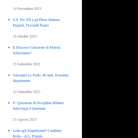
14 Novembre 2023
S.S. Pio XII e gli Ebrei (Italiano,
English, Русский Язык)
16 Ottobre 2023
Il Discorso Censurato di Meloni.
Scherziamo?
23 Settembre 2023
Giuseppe Lo Porto, 86 anni. Estradato
illegalmente
22 Settembre 2023
E’ Questione di Disciplina Militare.
Intervenga il Quirinale
23 Agosto 2023
Lotta agli Stupefacenti? Cambiare
Rotta – di L. Prando