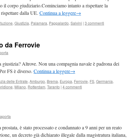
o il corpo giudiziario.Cominciamo intanto a rispettare la
 rispettare dalla UE.
Continua a leggere
→
ituzione
,
Giustizia
,
Palamara
,
Pappalardo
,
Salvini
|
3 commenti
o da Ferrovie
porta
 la giustizia? Altrove. Non una compagnia navale è padrona dei
 Per FS è diverso.
Continua a leggere
→
zia delle Entrate
,
Amburgo
,
Brema
,
Europa
,
Ferrovie
,
FS
,
Germania
,
ridione
,
Milano
,
Rotterdam
,
Taranto
|
4 commenti
Laporta
a prostata, è stato processato e condannato a 9 anni per un reato
one, un decreto già dichiarato illegale dalla magistratura italiana,