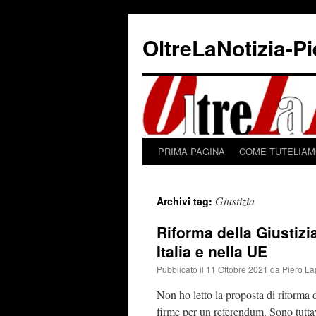
Vai
al
OltreLaNotizia-P
contenuto
PRIMA PAGINA
COME TUTELIAMO
Giustizia
Archivi tag:
Riforma della Giustizi
Italia e nella UE
Pubblicato il
11 Ottobre 2021
da
Piero La
Non ho letto la proposta di riforma d
firme per un referendum. Sono tuttav