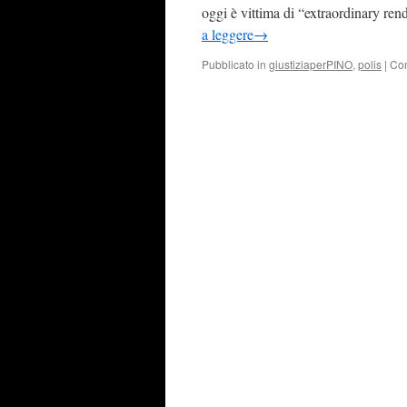
oggi è vittima di “extraordinary rend
a leggere
→
Pubblicato in
giustiziaperPINO
,
polis
|
Con