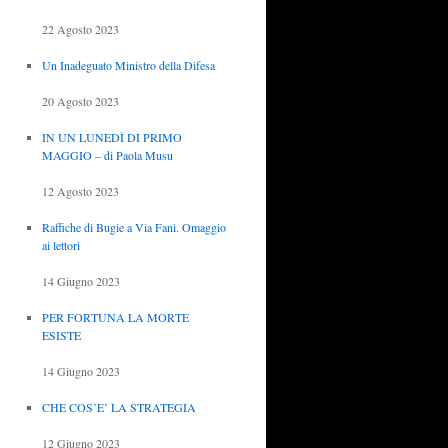
22 Agosto 2023
Un Inadeguato Ministro della Difesa
20 Agosto 2023
IN UN LUNEDÌ DI PRIMO
MAGGIO – di Paola Musu
12 Agosto 2023
Raffiche di Bugie a Via Fani. Omaggio
ai lettori
14 Giugno 2023
PER FORTUNA LA MORTE
ESISTE
14 Giugno 2023
CHE COS’E’ LA STRATEGIA
12 Giugno 2023