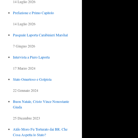
14 Luglio 2026
Prefazione e Primo Capitolo
14 Luglio 2026
Pasquale Laporta Carabinieri Marshal
7 Giugno 2026
Intervista a Piero Laporta
17 Marzo 2024
Stato Omertoso e Golpista
22 Gennaio 2024
Buon Natale, Cristo Vince Nonostante
Giuda
25 Dicembre 2023
Aldo Moro Fu Torturato dai BR. Che
Cosa Aspetta lo Stato?