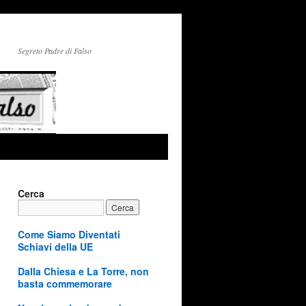
Segreto Padre di Falso
Cerca
Come Siamo Diventati
Schiavi della UE
Dalla Chiesa e La Torre, non
basta commemorare