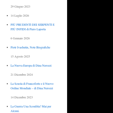
29 Giugno 2023
14 Luglio 2026
PIÙ PRUDENTI DEI SERPENTI E
PIÙ INFIDI di Piero Laporta
6 Gennaio 2026
Piotr Ivashutin, Note Biografiche
15 Agosto 2025
La Nuova Europa di Dina Nerozzi
21 Dicembre 2024
La Scuola di Francoforte e il Nuovo
Ordine Mondiale – di Dina Nerozzi
14 Dicembre 2023
La Guerra Una Sconfitta? Mai per
Alcuni.