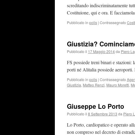
screditando indiscriminatamente tutt
Costituione, qui e ora. E facciamola
Pubblicato in
polis
|
Contrassegnato
Cost
Giustizia? Cominciam
Pubblicato il
17 Maggio 2014
da
Piero La
FS possiede treni binari e stazioni:
porti né Alitalia possiede aeroporti.
Pubblicato in
polis
|
Contrassegnato
Agen
Giustizia
,
Matteo Renzi
,
Mauro Moretti
,
Me
Giuseppe Lo Porto
Pubblicato il
8 Settembre 2013
da
Piero 
Lo Porto, cardiopatico e operato all
non compreso nel decreto di estradizi