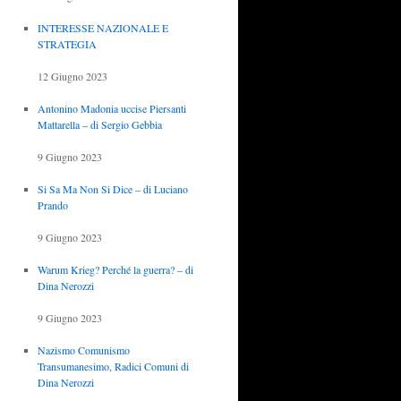
INTERESSE NAZIONALE E
STRATEGIA
12 Giugno 2023
Antonino Madonia uccise Piersanti
Mattarella – di Sergio Gebbia
9 Giugno 2023
Si Sa Ma Non Si Dice – di Luciano
Prando
9 Giugno 2023
Warum Krieg? Perché la guerra? – di
Dina Nerozzi
9 Giugno 2023
Nazismo Comunismo
Transumanesimo, Radici Comuni di
Dina Nerozzi