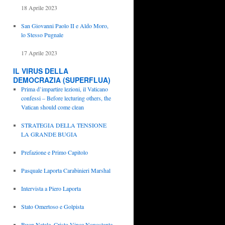
18 Aprile 2023
San Giovanni Paolo II e Aldo Moro,
lo Stesso Pugnale
17 Aprile 2023
IL VIRUS DELLA
DEMOCRAZIA (SUPERFLUA)
Prima d’impartire lezioni, il Vaticano
confessi – Before lecturing others, the
Vatican should come clean
STRATEGIA DELLA TENSIONE
LA GRANDE BUGIA
Prefazione e Primo Capitolo
Pasquale Laporta Carabinieri Marshal
Intervista a Piero Laporta
Stato Omertoso e Golpista
Buon Natale, Cristo Vince Nonostante