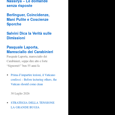
Nassirya – Le domande
senza risposte
Berlinguer, Coincidenze,
Mani Pulite e Coscienze
Sporche
Salvini Dica la Verità sulle
Dimissioni
Pasquale Laporta,
Maresciallo dei Carabinieri
Pasquale Laporta, maresciallo dei
Carabinieri, seppe dire alto e forte
“Signornò!” ben 55 anni fa
Prima d’impartire lezioni, il Vaticano
confessi – Before lecturing others, the
Vatican should come clean
30 Luglio 2026
STRATEGIA DELLA TENSIONE
LA GRANDE BUGIA