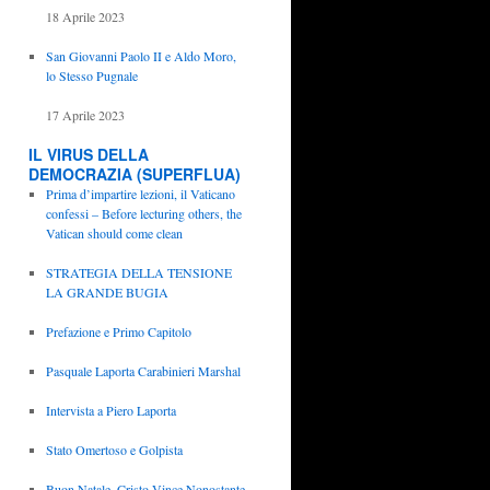
18 Aprile 2023
San Giovanni Paolo II e Aldo Moro,
lo Stesso Pugnale
17 Aprile 2023
IL VIRUS DELLA
DEMOCRAZIA (SUPERFLUA)
Prima d’impartire lezioni, il Vaticano
confessi – Before lecturing others, the
Vatican should come clean
STRATEGIA DELLA TENSIONE
LA GRANDE BUGIA
Prefazione e Primo Capitolo
Pasquale Laporta Carabinieri Marshal
Intervista a Piero Laporta
Stato Omertoso e Golpista
Buon Natale, Cristo Vince Nonostante