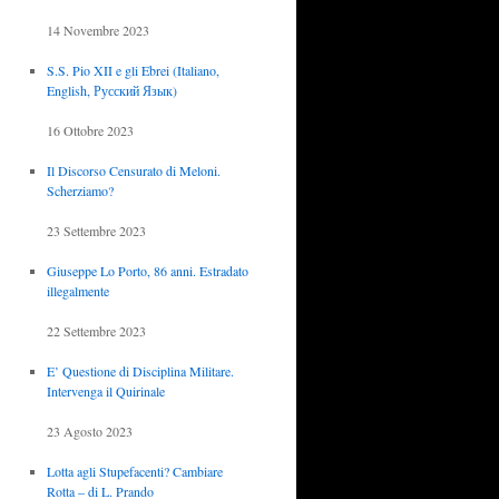
14 Novembre 2023
S.S. Pio XII e gli Ebrei (Italiano,
English, Русский Язык)
16 Ottobre 2023
Il Discorso Censurato di Meloni.
Scherziamo?
23 Settembre 2023
Giuseppe Lo Porto, 86 anni. Estradato
illegalmente
22 Settembre 2023
E’ Questione di Disciplina Militare.
Intervenga il Quirinale
23 Agosto 2023
Lotta agli Stupefacenti? Cambiare
Rotta – di L. Prando