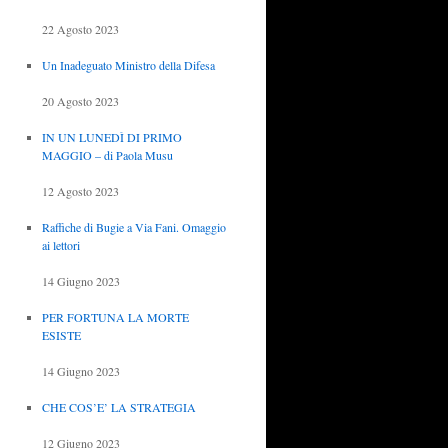
22 Agosto 2023
Un Inadeguato Ministro della Difesa
20 Agosto 2023
IN UN LUNEDÌ DI PRIMO
MAGGIO – di Paola Musu
12 Agosto 2023
Raffiche di Bugie a Via Fani. Omaggio
ai lettori
14 Giugno 2023
PER FORTUNA LA MORTE
ESISTE
14 Giugno 2023
CHE COS’E’ LA STRATEGIA
12 Giugno 2023