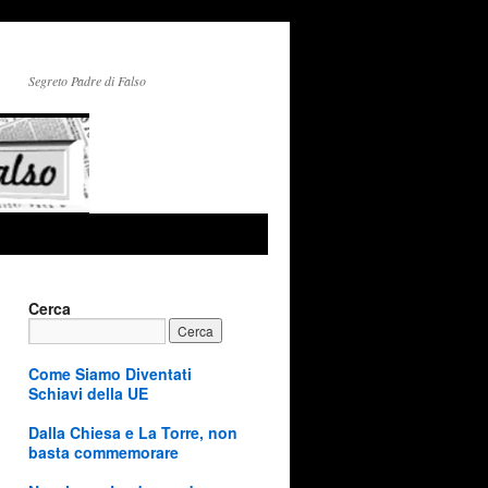
Segreto Padre di Falso
Cerca
Come Siamo Diventati
Schiavi della UE
Dalla Chiesa e La Torre, non
basta commemorare