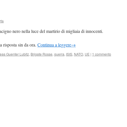
rta
no nero nella luce del martirio di migliaia di innocenti.
 risposta sin da ora.
Continua a leggere
→
eas Guenter Lubitz
,
Brigate Rosse
,
guerra
,
ISIS
,
NATO
,
UE
|
1 commento