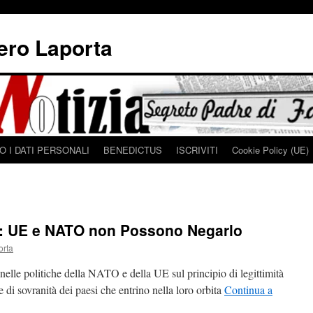
iero Laporta
 I DATI PERSONALI
BENEDICTUS
ISCRIVITI
Cookie Policy (UE)
: UE e NATO non Possono Negarlo
orta
 nelle politiche della NATO e della UE sul principio di legittimità
e di sovranità dei paesi che entrino nella loro orbita
Continua a