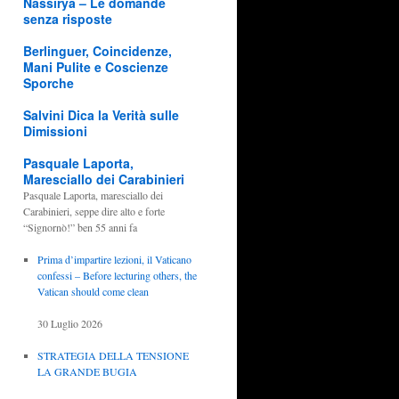
Nassirya – Le domande
senza risposte
Berlinguer, Coincidenze,
Mani Pulite e Coscienze
Sporche
Salvini Dica la Verità sulle
Dimissioni
Pasquale Laporta,
Maresciallo dei Carabinieri
Pasquale Laporta, maresciallo dei
Carabinieri, seppe dire alto e forte
“Signornò!” ben 55 anni fa
Prima d’impartire lezioni, il Vaticano
confessi – Before lecturing others, the
Vatican should come clean
30 Luglio 2026
STRATEGIA DELLA TENSIONE
LA GRANDE BUGIA