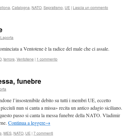
ellona
,
Catalogna
,
NATO
,
Sepratismo
,
UE
|
Lascia un commento
e
 Laporta
ominciata a Ventotene è la radice del male che ci assale.
O
,
terrore
,
Ventotene
|
1 commento
essa, funebre
orta
done l’insostenibile debito su tutti i membri UE, eccetto
cciuli nun si canta a missa» recita un antico adagio siciliano.
i questo passo si canta la messa funebre della NATO. Vladimir
bene.
Continua a leggere
→
e
,
MES
,
NATO
,
UE
|
7 commenti