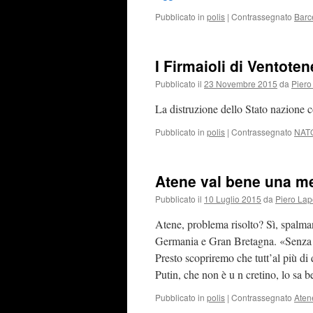
Pubblicato in
polis
|
Contrassegnato
Barc
I Firmaioli di Ventoten
Pubblicato il
23 Novembre 2015
da
Piero
La distruzione dello Stato nazione c
Pubblicato in
polis
|
Contrassegnato
NAT
Atene val bene una m
Pubblicato il
10 Luglio 2015
da
Piero Lap
Atene, problema risolto? Sì, spalman
Germania e Gran Bretagna. «Senza pi
Presto scopriremo che tutt’al più d
Putin, che non è u n cretino, lo sa 
Pubblicato in
polis
|
Contrassegnato
Aten