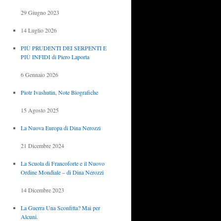
29 Giugno 2023
14 Luglio 2026
PIÙ PRUDENTI DEI SERPENTI E
PIÙ INFIDI di Piero Laporta
6 Gennaio 2026
Piotr Ivashutin, Note Biografiche
15 Agosto 2025
La Nuova Europa di Dina Nerozzi
21 Dicembre 2024
La Scuola di Francoforte e il Nuovo
Ordine Mondiale – di Dina Nerozzi
14 Dicembre 2023
La Guerra Una Sconfitta? Mai per
Alcuni.