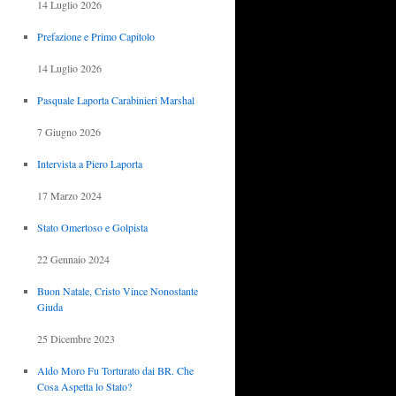
14 Luglio 2026
Prefazione e Primo Capitolo
14 Luglio 2026
Pasquale Laporta Carabinieri Marshal
7 Giugno 2026
Intervista a Piero Laporta
17 Marzo 2024
Stato Omertoso e Golpista
22 Gennaio 2024
Buon Natale, Cristo Vince Nonostante
Giuda
25 Dicembre 2023
Aldo Moro Fu Torturato dai BR. Che
Cosa Aspetta lo Stato?