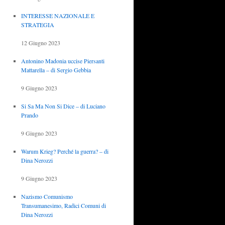
INTERESSE NAZIONALE E
STRATEGIA
12 Giugno 2023
Antonino Madonia uccise Piersanti
Mattarella – di Sergio Gebbia
9 Giugno 2023
Si Sa Ma Non Si Dice – di Luciano
Prando
9 Giugno 2023
Warum Krieg? Perché la guerra? – di
Dina Nerozzi
9 Giugno 2023
Nazismo Comunismo
Transumanesimo, Radici Comuni di
Dina Nerozzi