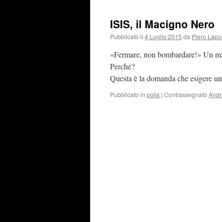
ISIS, il Macigno Nero
Pubblicato il
4 Luglio 2015
da
Piero Lapo
«Fermare, non bombardare!» Un macig
Perché?
Questa è la domanda che esigere una
Pubblicato in
polis
|
Contrassegnato
Andr