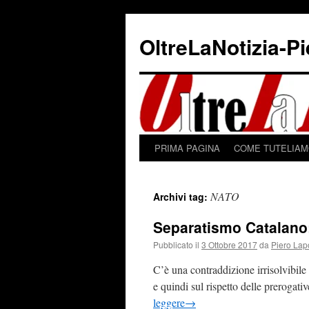
Vai
al
OltreLaNotizia-P
contenuto
PRIMA PAGINA
COME TUTELIAMO
NATO
Archivi tag:
Separatismo Catalano
Pubblicato il
3 Ottobre 2017
da
Piero Lap
C’è una contraddizione irrisolvibile
e quindi sul rispetto delle prerogativ
leggere
→