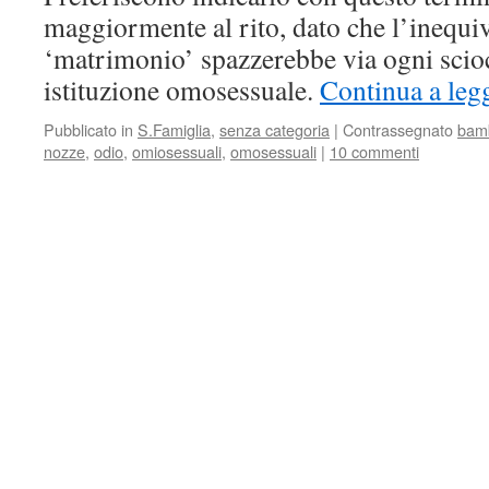
maggiormente al rito, dato che l’inequi
‘matrimonio’ spazzerebbe via ogni scioc
istituzione omosessuale.
Continua a leg
Pubblicato in
S.Famiglia
,
senza categoria
|
Contrassegnato
bamb
nozze
,
odio
,
omiosessuali
,
omosessuali
|
10 commenti