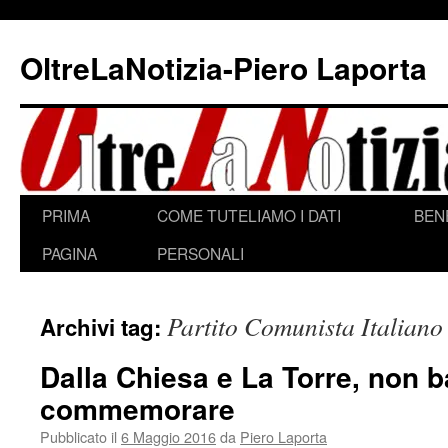
Vai
al
OltreLaNotizia-Piero Laporta
contenuto
PRIMA
COME TUTELIAMO I DATI
BEN
PAGINA
PERSONALI
Partito Comunista Italiano
Archivi tag:
Dalla Chiesa e La Torre, non b
commemorare
Pubblicato il
6 Maggio 2016
da
Piero Laporta