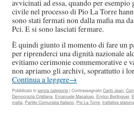
avvicinati ad essa, quando per esempio g
civile nel processo di Pio La Torre hann
sono stati fermati non dalla mafia ma da 
Pci. E si sono lasciati fermare.
È quindi giunto il momento di fare un pa
per riprenderci una dignità nazionale 
evitiamo cerimonie commemorative e va
non apriamo gli archivi, soprattutto i lor
Continua a leggere
→
Pubblicato in
senza categoria
|
Contrassegnato
Carlo Jean
,
Com
Democrazia Cristiana
,
Emanuele Macaluso
,
Enrico Berlinguer
,
E
mafia
,
Partito Comunista Italiano
,
Pio La Torre
,
trattativa statom