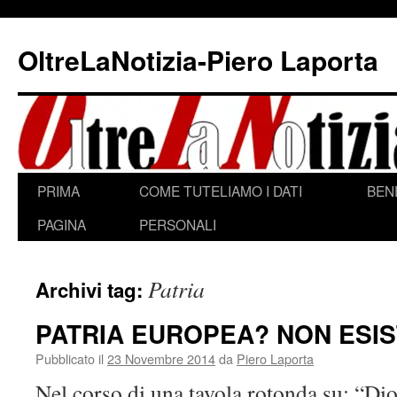
Vai
al
OltreLaNotizia-Piero Laporta
contenuto
PRIMA
COME TUTELIAMO I DATI
BEN
PAGINA
PERSONALI
Patria
Archivi tag:
PATRIA EUROPEA? NON ESI
Pubblicato il
23 Novembre 2014
da
Piero Laporta
Nel corso di una tavola rotonda su: “Dio