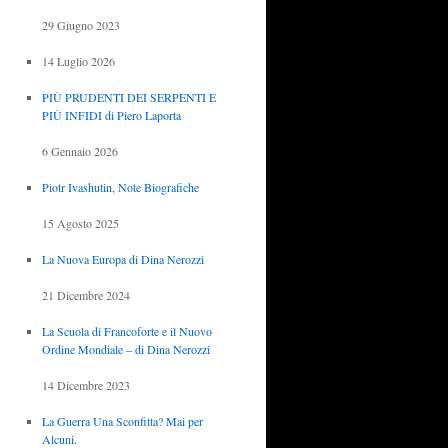
29 Giugno 2023
14 Luglio 2026
PIÙ PRUDENTI DEI SERPENTI E
PIÙ INFIDI di Piero Laporta
6 Gennaio 2026
Piotr Ivashutin, Note Biografiche
15 Agosto 2025
La Nuova Europa di Dina Nerozzi
21 Dicembre 2024
La Scuola di Francoforte e il Nuovo
Ordine Mondiale – di Dina Nerozzi
14 Dicembre 2023
La Guerra Una Sconfitta? Mai per
Alcuni.