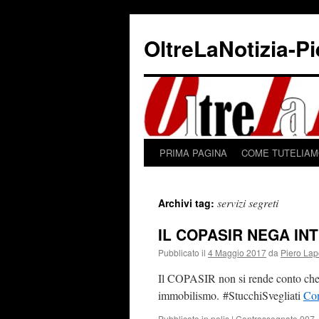
Vai
al
OltreLaNotizia-P
contenuto
PRIMA PAGINA
COME TUTELIAMO
servizi segreti
Archivi tag:
IL COPASIR NEGA INTE
Pubblicato il
4 Maggio 2017
da
Piero Lap
Il COPASIR non si rende conto che d
immobilismo. #StucchiSvegliati
Con
Pubblicato in
polis
|
Contrassegnato
007
,