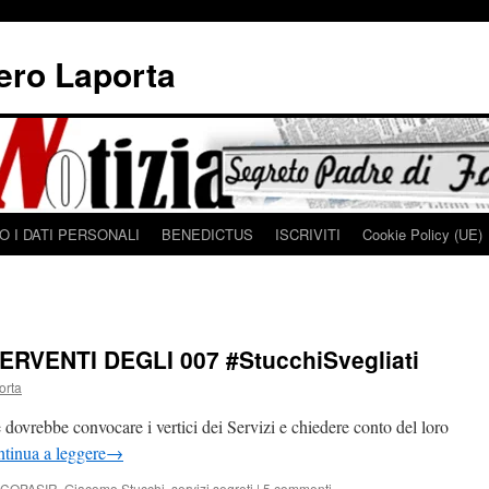
iero Laporta
 I DATI PERSONALI
BENEDICTUS
ISCRIVITI
Cookie Policy (UE)
RVENTI DEGLI 007 #StucchiSvegliati
orta
ovrebbe convocare i vertici dei Servizi e chiedere conto del loro
tinua a leggere
→
COPASIR
,
Giacomo Stucchi
,
servizi segreti
|
5 commenti