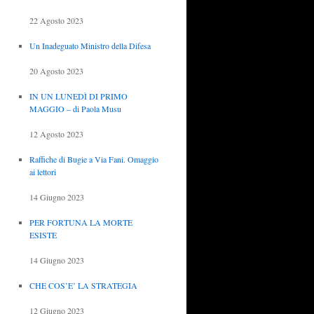
22 Agosto 2023
Un Inadeguato Ministro della Difesa
20 Agosto 2023
IN UN LUNEDÌ DI PRIMO
MAGGIO – di Paola Musu
12 Agosto 2023
Raffiche di Bugie a Via Fani. Omaggio
ai lettori
14 Giugno 2023
PER FORTUNA LA MORTE
ESISTE
14 Giugno 2023
CHE COS’E’ LA STRATEGIA
12 Giugno 2023