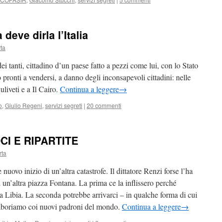
 deve dirla l’Italia
ta
ei tanti, cittadino d’un paese fatto a pezzi come lui, con lo Stato
no pronti a vendersi, a danno degli inconsapevoli cittadini: nelle
 uliveti e a Il Cairo.
Continua a leggere
→
o
,
Giulio Regeni
,
servizi segreti
|
20 commenti
CI E RIPARTITE
rta
 nuovo inizio di un’altra catastrofe. Il dittatore Renzi forse l’ha
i un’altra piazza Fontana. La prima ce la inflissero perché
Libia. La seconda potrebbe arrivarci – in qualche forma di cui
llaboriamo coi nuovi padroni del mondo.
Continua a leggere
→