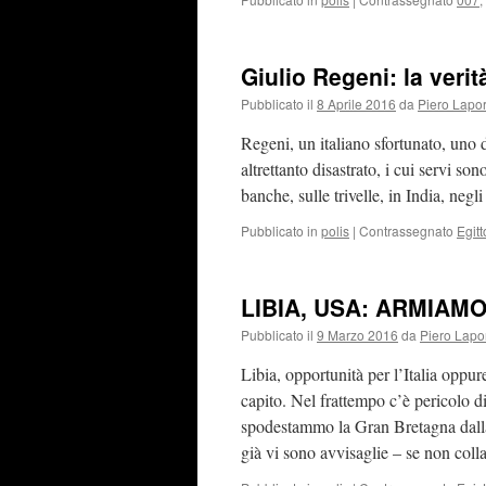
Giulio Regeni: la verità
Pubblicato il
8 Aprile 2016
da
Piero Lapor
Regeni, un italiano sfortunato, uno d
altrettanto disastrato, i cui servi so
banche, sulle trivelle, in India, negli
Pubblicato in
polis
|
Contrassegnato
Egitt
LIBIA, USA: ARMIAMO
Pubblicato il
9 Marzo 2016
da
Piero Lapo
Libia, opportunità per l’Italia oppure
capito. Nel frattempo c’è pericolo d
spodestammo la Gran Bretagna dalla 
già vi sono avvisaglie – se non co