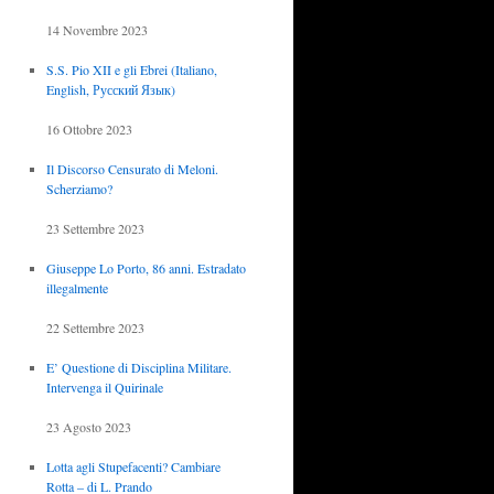
14 Novembre 2023
S.S. Pio XII e gli Ebrei (Italiano,
English, Русский Язык)
16 Ottobre 2023
Il Discorso Censurato di Meloni.
Scherziamo?
23 Settembre 2023
Giuseppe Lo Porto, 86 anni. Estradato
illegalmente
22 Settembre 2023
E’ Questione di Disciplina Militare.
Intervenga il Quirinale
23 Agosto 2023
Lotta agli Stupefacenti? Cambiare
Rotta – di L. Prando