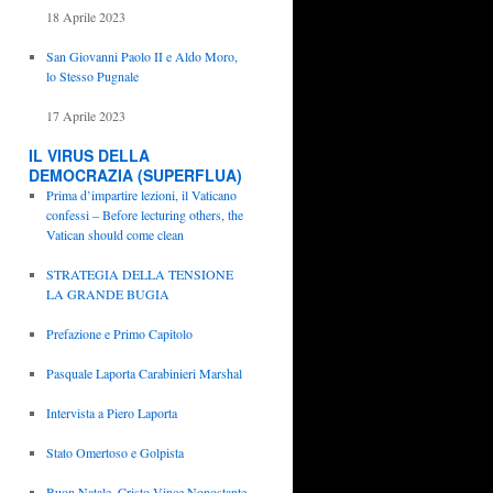
18 Aprile 2023
San Giovanni Paolo II e Aldo Moro,
lo Stesso Pugnale
17 Aprile 2023
IL VIRUS DELLA
DEMOCRAZIA (SUPERFLUA)
Prima d’impartire lezioni, il Vaticano
confessi – Before lecturing others, the
Vatican should come clean
STRATEGIA DELLA TENSIONE
LA GRANDE BUGIA
Prefazione e Primo Capitolo
Pasquale Laporta Carabinieri Marshal
Intervista a Piero Laporta
Stato Omertoso e Golpista
Buon Natale, Cristo Vince Nonostante