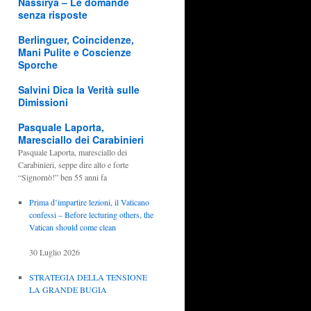
Nassirya – Le domande
senza risposte
Berlinguer, Coincidenze,
Mani Pulite e Coscienze
Sporche
Salvini Dica la Verità sulle
Dimissioni
Pasquale Laporta,
Maresciallo dei Carabinieri
Pasquale Laporta, maresciallo dei
Carabinieri, seppe dire alto e forte
“Signornò!” ben 55 anni fa
Prima d’impartire lezioni, il Vaticano
confessi – Before lecturing others, the
Vatican should come clean
30 Luglio 2026
STRATEGIA DELLA TENSIONE
LA GRANDE BUGIA