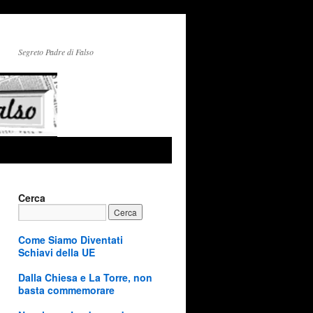
Segreto Padre di Falso
Cerca
Come Siamo Diventati
Schiavi della UE
Dalla Chiesa e La Torre, non
basta commemorare