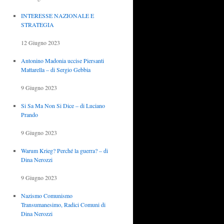
INTERESSE NAZIONALE E
STRATEGIA
12 Giugno 2023
Antonino Madonia uccise Piersanti
Mattarella – di Sergio Gebbia
9 Giugno 2023
Si Sa Ma Non Si Dice – di Luciano
Prando
9 Giugno 2023
Warum Krieg? Perché la guerra? – di
Dina Nerozzi
9 Giugno 2023
Nazismo Comunismo
Transumanesimo, Radici Comuni di
Dina Nerozzi