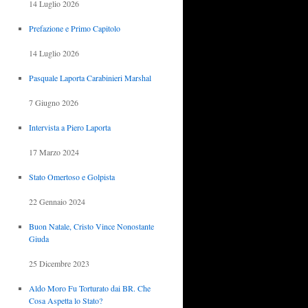
14 Luglio 2026
Prefazione e Primo Capitolo
14 Luglio 2026
Pasquale Laporta Carabinieri Marshal
7 Giugno 2026
Intervista a Piero Laporta
17 Marzo 2024
Stato Omertoso e Golpista
22 Gennaio 2024
Buon Natale, Cristo Vince Nonostante
Giuda
25 Dicembre 2023
Aldo Moro Fu Torturato dai BR. Che
Cosa Aspetta lo Stato?