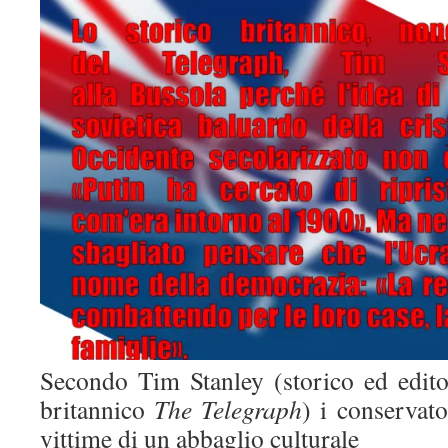
Secondo Tim Stanley (storico ed editor
britannico
The Telegraph
) i conservato
vittime di un abbaglio culturale