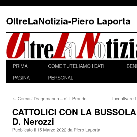
Vai
al
OltreLaNotizia-Piero Laporta
contenuto
PRIMA
COME TUTELIAMO I DATI
BEN
PAGINA
PERSONALI
←
Cercasi Dragomanno – di L.Prando
Incentivare 
CATTOLICI CON LA BUSSOLA 
D. Nerozzi
Pubblicato il
15 Marzo 2022
da
Piero Laporta