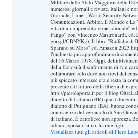
Militare dello Stato Maggiore della Dif
numerosi giornali e riviste, italiani e no
Giornale, Limes, World Security Network
Comunicazioni, Arbiter, Il Mondo e La Ve
vita di un imprenditore meridionale” ed
Fango” con Vincenzo Mastronardi, ed. L
goo.gl/CBNYKg). Il libro "Raffiche di B
Sparano su Moro" ed. Amazon 2023 https
l'inchiesta più approfondita e documenta
del 16 Marzo 1978. Oggi, definitivament
della faziosità disinformante di tv e car
collaborare solo dove non trovi dei censo
più spiccato interesse era e resta la com
presente e il futuro della libertà di espr
http://pierolaporta.it per il blog OltreL
dialetto di Latiano (BR) quasi dimentic
dialetto di Putignano (BA), buona conos
conoscenza del vernacolo di San Giovan
di italiano. È cattolico; non apprezza B
odiano, sposatissimo, ha due figli.
Visualizza tutti gli articoli di Piero Lap