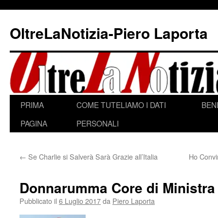
Vai
al
OltreLaNotizia-Piero Laporta
contenuto
PRIMA
COME TUTELIAMO I DATI
BEN
PAGINA
PERSONALI
←
Se Charlie si Salverà Sarà Grazie all’Italia
Ho Convin
Donnarumma Core di Ministra
Pubblicato il
6 Luglio 2017
da
Piero Laporta