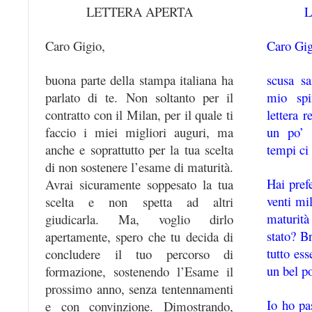
LETTERA APERTA
L
Caro Gigio,
Caro Gig
buona parte della stampa italiana ha
scusa sa
parlato di te. Non soltanto per il
mio spi
contratto con il Milan, per il quale ti
lettera 
faccio i miei migliori auguri, ma
un po’ 
anche e soprattutto per la tua scelta
tempi ci
di non sostenere l’esame di maturità.
Hai prefe
Avrai sicuramente soppesato la tua
venti mil
scelta e non spetta ad altri
maturità
giudicarla. Ma, voglio dirlo
stato? Br
apertamente, spero che tu decida di
tutto es
concludere il tuo percorso di
un bel po
formazione, sostenendo l’Esame il
prossimo anno, senza tentennamenti
Io ho pa
e con convinzione. Dimostrando,