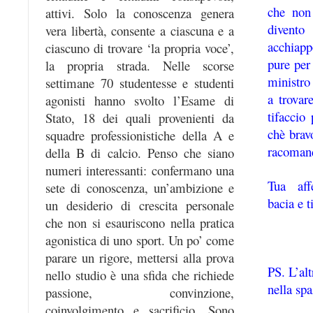
che non
attivi. Solo la conoscenza genera
divento
vera libertà, consente a ciascuna e a
acchiap
ciascuno di trovare ‘la propria voce’,
pure per
la propria strada. Nelle scorse
ministro
settimane 70 studentesse e studenti
a trovar
agonisti hanno svolto l’Esame di
tifaccio
Stato, 18 dei quali provenienti da
chè brav
squadre professionistiche della A e
racoman
della B di calcio. Penso che siano
numeri interessanti: confermano una
Tua aff
sete di conoscenza, un’ambizione e
bacia e t
un desiderio di crescita personale
che non si esauriscono nella pratica
agonistica di uno sport. Un po’ come
parare un rigore, mettersi alla prova
PS. L’alt
nello studio è una sfida che richiede
nella spa
passione, convinzione,
coinvolgimento e sacrificio. Sono