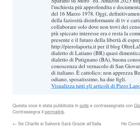
Sparano su Moro" ed. Amazon 2023 https
l'inchiesta più approfondita e documenta
del 16 Marzo 1978. Oggi, definitivament
della faziosità disinformante di tv e car
collaborare solo dove non trovi dei censo
più spiccato interesse era e resta la com
presente e il futuro della libertà di espr
http://pierolaporta.it per il blog OltreL
dialetto di Latiano (BR) quasi dimentic
dialetto di Putignano (BA), buona conos
conoscenza del vernacolo di San Giovan
di italiano. È cattolico; non apprezza B
odiano, sposatissimo, ha due figli.
Visualizza tutti gli articoli di Piero Lap
Questa voce è stata pubblicata in
polis
e contrassegnata con
Gi
Contrassegna il
permalink
.
←
Se Charlie si Salverà Sarà Grazie all’Italia
Ho Convin