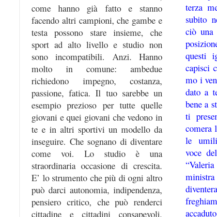
terza m
come hanno già fatto e stanno
subito n
facendo altri campioni, che gambe e
ciò una 
testa possono stare insieme, che
posizion
sport ad alto livello e studio non
questi i
sono incompatibili. Anzi. Hanno
capisci 
molto in comune: ambedue
mo i ven
richiedono impegno, costanza,
dato a t
passione, fatica. Il tuo sarebbe un
bene a st
esempio prezioso per tutte quelle
ti pres
giovani e quei giovani che vedono in
comera l
te e in altri sportivi un modello da
le umil
inseguire. Che sognano di diventare
voce de
come voi. Lo studio è una
“Valeri
straordinaria occasione di crescita.
ministr
E’ lo strumento che più di ogni altro
divente
può darci autonomia, indipendenza,
freghia
pensiero critico, che può renderci
accaduto
cittadine e cittadini consapevoli,