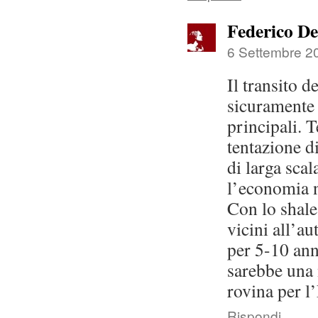
Federico De
6 Settembre 20
Il transito d
sicuramente 
principali. 
tentazione d
di larga scal
l’economia n
Con lo shale
vicini all’au
per 5-10 ann
sarebbe una 
rovina per 
Rispondi