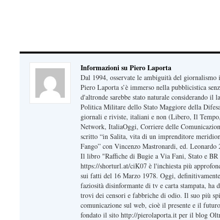
conflittiestrategie, ilcorrieredellacol
voghera, Papa Francesco, piazzolanotizi
Informazioni su Piero Laporta
Dal 1994, osservate le ambiguità del giornalismo i
Piero Laporta s’è immerso nella pubblicistica senz
d'altronde sarebbe stato naturale considerando il l
Politica Militare dello Stato Maggiore della Dife
giornali e riviste, italiani e non (Libero, Il Temp
Network, ItaliaOggi, Corriere delle Comunicazion
scritto “in Salita, vita di un imprenditore meridi
Fango” con Vincenzo Mastronardi, ed. Leonardo 
Il libro "Raffiche di Bugie a Via Fani, Stato e 
https://shorturl.at/ciK07 è l'inchiesta più approfo
sui fatti del 16 Marzo 1978. Oggi, definitivamente
faziosità disinformante di tv e carta stampata, ha 
trovi dei censori e fabbriche di odio. Il suo più spi
comunicazione sul web, cioè il presente e il futuro
fondato il sito http://pierolaporta.it per il blog O