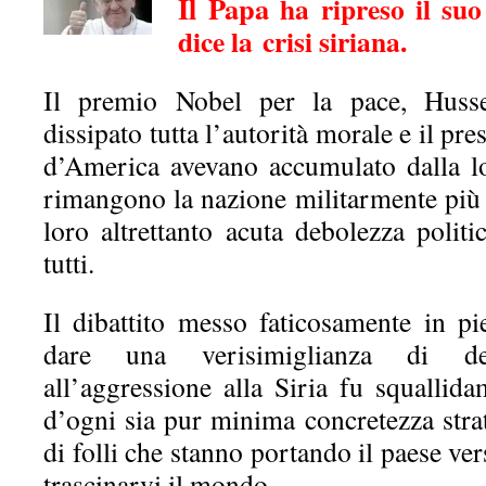
Il Papa
ha ripreso il su
dice la
crisi siriana.
Il premio Nobel per la pace, Hus
dissipato tutta l’autorità morale e il pres
d’America avevano accumulato dalla lo
rimangono la nazione militarmente più f
loro altrettanto acuta debolezza politi
tutti.
Il dibattito messo faticosamente in p
dare una verisimiglianza di dec
all’aggressione alla Siria fu squallid
d’ogni sia pur minima concretezza stra
di folli che stanno portando il paese ve
trascinarvi il mondo.