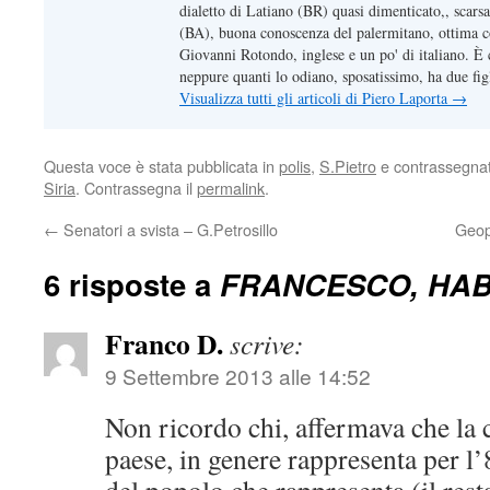
dialetto di Latiano (BR) quasi dimenticato,, scars
(BA), buona conoscenza del palermitano, ottima c
Giovanni Rotondo, inglese e un po' di italiano. È 
neppure quanti lo odiano, sposatissimo, ha due figl
Visualizza tutti gli articoli di Piero Laporta
→
Questa voce è stata pubblicata in
polis
,
S.Pietro
e contrassegna
Siria
. Contrassegna il
permalink
.
←
Senatori a svista – G.Petrosillo
Geop
6 risposte a
FRANCESCO, HA
Franco D.
scrive:
9 Settembre 2013 alle 14:52
Non ricordo chi, affermava che la c
paese, in genere rappresenta per l’