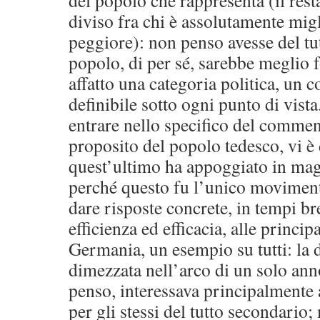
del popolo che rappresenta (il res
diviso fra chi è assolutamente migl
peggiore): non penso avesse del tut
popolo, di per sé, sarebbe meglio 
affatto una categoria politica, un c
definibile sotto ogni punto di vi
entrare nello specifico del commen
proposito del popolo tedesco, vi è 
quest’ultimo ha appoggiato in mag
perché questo fu l’unico moviment
dare risposte concrete, in tempi br
efficienza ed efficacia, alle princip
Germania, un esempio su tutti: la
dimezzata nell’arco di un solo ann
penso, interessava principalmente ai
per gli stessi del tutto secondario;