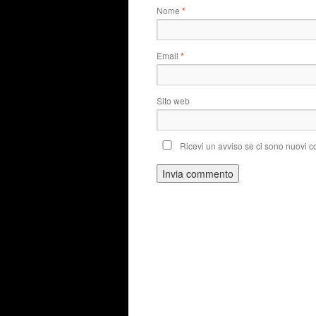
Nome
*
Email
*
Sito web
Ricevi un avviso se ci sono nuovi