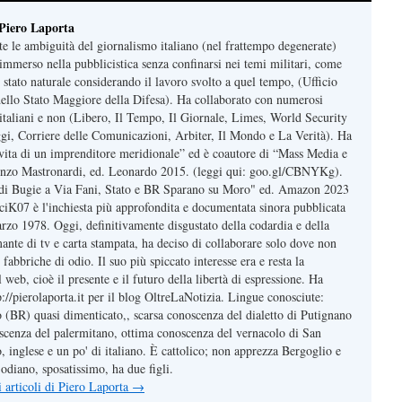
 Piero Laporta
te le ambiguità del giornalismo italiano (nel frattempo degenerate)
immerso nella pubblicistica senza confinarsi nei temi militari, come
 stato naturale considerando il lavoro svolto a quel tempo, (Ufficio
 dello Stato Maggiore della Difesa). Ha collaborato con numerosi
, italiani e non (Libero, Il Tempo, Il Giornale, Limes, World Security
gi, Corriere delle Comunicazioni, Arbiter, Il Mondo e La Verità). Ha
, vita di un imprenditore meridionale” ed è coautore di “Mass Media e
nzo Mastronardi, ed. Leonardo 2015. (leggi qui: goo.gl/CBNYKg).
e di Bugie a Via Fani, Stato e BR Sparano su Moro" ed. Amazon 2023
t/ciK07 è l'inchiesta più approfondita e documentata sinora pubblicata
arzo 1978. Oggi, definitivamente disgustato della codardia e della
mante di tv e carta stampata, ha deciso di collaborare solo dove non
 fabbriche di odio. Il suo più spiccato interesse era e resta la
web, cioè il presente e il futuro della libertà di espressione. Ha
tp://pierolaporta.it per il blog OltreLaNotizia. Lingue conosciute:
o (BR) quasi dimenticato,, scarsa conoscenza del dialetto di Putignano
cenza del palermitano, ottima conoscenza del vernacolo di San
 inglese e un po' di italiano. È cattolico; non apprezza Bergoglio e
odiano, sposatissimo, ha due figli.
li articoli di Piero Laporta
→