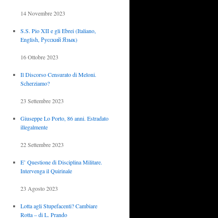
14 Novembre 2023
S.S. Pio XII e gli Ebrei (Italiano,
English, Русский Язык)
16 Ottobre 2023
Il Discorso Censurato di Meloni.
Scherziamo?
23 Settembre 2023
Giuseppe Lo Porto, 86 anni. Estradato
illegalmente
22 Settembre 2023
E’ Questione di Disciplina Militare.
Intervenga il Quirinale
23 Agosto 2023
Lotta agli Stupefacenti? Cambiare
Rotta – di L. Prando