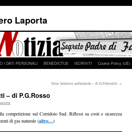
iero Laporta
 I DATI PERSONALI
BENEDICTUS
ISCRIVITI
Cookie Policy (UE)
Siria: telefono asfissiante – di G.Petrosillo
→
ti – di P.G.Rosso
Laporta
la competizione sul Corridoio Sud. Riflessi su costi e sicurezza
altro…
nti di gas naturale (
)