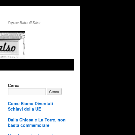
Segreto Padre di Falso
Cerca
Come Siamo Diventati
Schiavi della UE
Dalla Chiesa e La Torre, non
basta commemorare