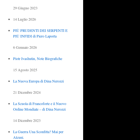
29 Giugno 2023
14 Luglio 2026
PIÙ PRUDENTI DEI SERPENTI E
PIÙ INFIDI di Piero Laporta
6 Gennaio 2026
Piotr Ivashutin, Note Biografiche
15 Agosto 2025
La Nuova Europa di Dina Nerozzi
21 Dicembre 2024
La Scuola di Francoforte e il Nuovo
Ordine Mondiale – di Dina Nerozzi
14 Dicembre 2023
La Guerra Una Sconfitta? Mai per
Alcuni.