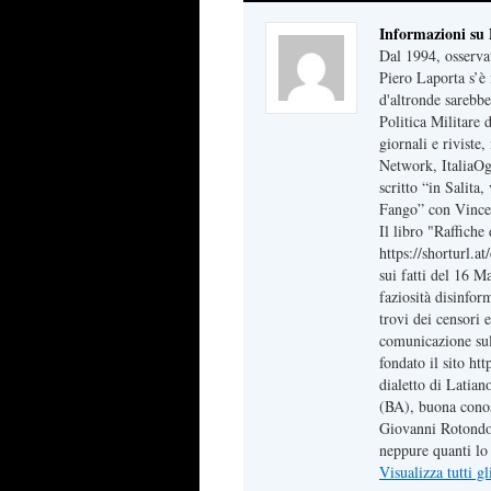
Informazioni su
Dal 1994, osserva
Piero Laporta s’è 
d'altronde sarebbe
Politica Militare
giornali e riviste
Network, ItaliaOg
scritto “in Salita
Fango” con Vince
Il libro "Raffich
https://shorturl.a
sui fatti del 16 M
faziosità disinfor
trovi dei censori e
comunicazione sul 
fondato il sito ht
dialetto di Latian
(BA), buona conos
Giovanni Rotondo,
neppure quanti lo 
Visualizza tutti g