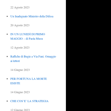
22 Agosto 2023
Un Inadeguato Ministro della Difesa
20 Agosto 2023
IN UN LUNEDÌ DI PRIMO
MAGGIO – di Paola Musu
12 Agosto 2023
Raffiche di Bugie a Via Fani. Omaggio
ai lettori
14 Giugno 2023
PER FORTUNA LA MORTE
ESISTE
14 Giugno 2023
CHE COS’E’ LA STRATEGIA
12 Giugno 2023