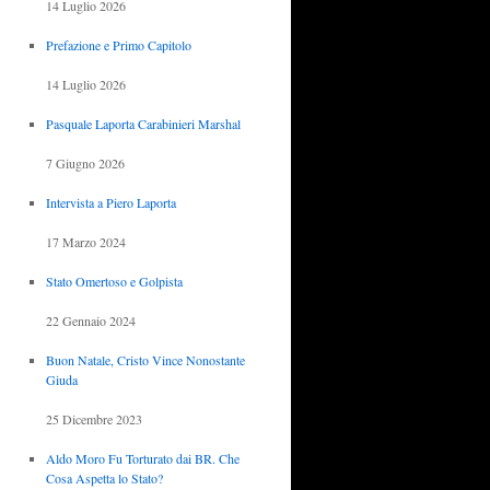
14 Luglio 2026
Prefazione e Primo Capitolo
14 Luglio 2026
Pasquale Laporta Carabinieri Marshal
7 Giugno 2026
Intervista a Piero Laporta
17 Marzo 2024
Stato Omertoso e Golpista
22 Gennaio 2024
Buon Natale, Cristo Vince Nonostante
Giuda
25 Dicembre 2023
Aldo Moro Fu Torturato dai BR. Che
Cosa Aspetta lo Stato?