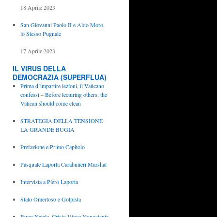
18 Aprile 2023
San Giovanni Paolo II e Aldo Moro,
lo Stesso Pugnale
17 Aprile 2023
IL VIRUS DELLA
DEMOCRAZIA (SUPERFLUA)
Prima d’impartire lezioni, il Vaticano
confessi – Before lecturing others, the
Vatican should come clean
STRATEGIA DELLA TENSIONE
LA GRANDE BUGIA
Prefazione e Primo Capitolo
Pasquale Laporta Carabinieri Marshal
Intervista a Piero Laporta
Stato Omertoso e Golpista
Buon Natale, Cristo Vince Nonostante