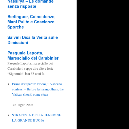
Nassirya – Le domande
senza risposte
Berlinguer, Coincidenze,
Mani Pulite e Coscienze
Sporche
Salvini Dica la Verità sulle
Dimissioni
Pasquale Laporta,
Maresciallo dei Carabinieri
Pasquale Laporta, maresciallo dei
Carabinieri, seppe dire alto e forte
“Signornò!” ben 55 anni fa
Prima d’impartire lezioni, il Vaticano
confessi – Before lecturing others, the
Vatican should come clean
30 Luglio 2026
STRATEGIA DELLA TENSIONE
LA GRANDE BUGIA