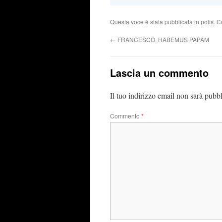
Questa voce è stata pubblicata in
polis
. C
←
FRANCESCO, HABEMUS PAPAM
Lascia un commento
Il tuo indirizzo email non sarà pubbl
Commento
*