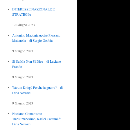
INTERESSE NAZIONALE E
STRATEGIA
12 Giugno 2023
Antonino Madonia uccise Piersanti
Mattarella – di Sergio Gebbia
9 Giugno 2023
Si Sa Ma Non Si Dice – di Luciano
Prando
9 Giugno 2023
Warum Krieg? Perché la guerra? – di
Dina Nerozzi
9 Giugno 2023
Nazismo Comunismo
Transumanesimo, Radici Comuni di
Dina Nerozzi