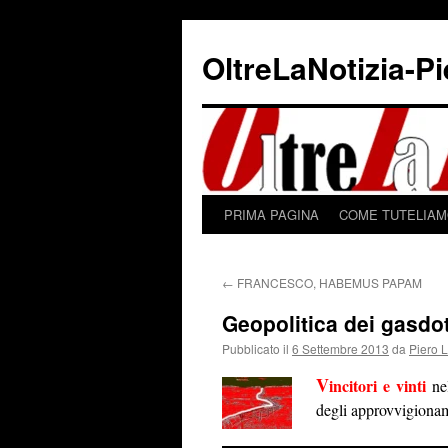
Vai
al
OltreLaNotizia-P
contenuto
PRIMA PAGINA
COME TUTELIAMO
←
FRANCESCO, HABEMUS PAPAM
Geopolitica dei gasdot
Pubblicato il
6 Settembre 2013
da
Piero 
V
incitori e vinti
nel
degli approvvigioname