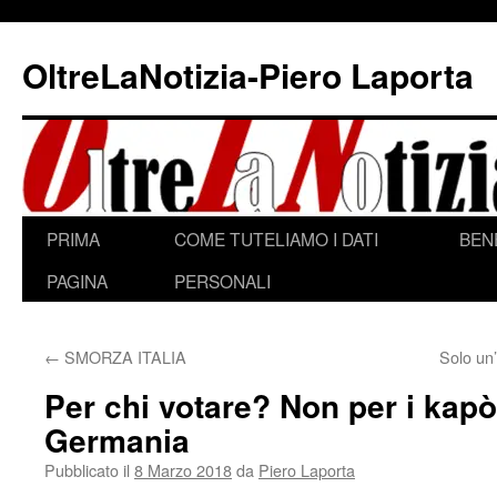
Vai
al
OltreLaNotizia-Piero Laporta
contenuto
PRIMA
COME TUTELIAMO I DATI
BEN
PAGINA
PERSONALI
←
SMORZA ITALIA
Solo un’
Per chi votare? Non per i kapò
Germania
Pubblicato il
8 Marzo 2018
da
Piero Laporta