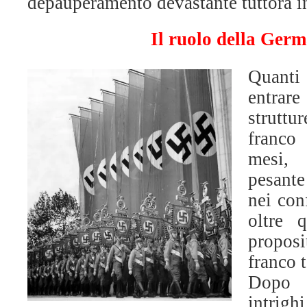
depauperamento devastante tuttora i
Il ruolo della Germ
Quant
entrare
struttu
franco
mesi,
pesante
nei conf
oltre 
propos
franco 
Dopo 
intrigh