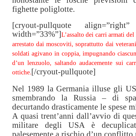
nonostante le fosche previsioni d
fighette poliglotte.
[cryout-pullquote align=”right” 
width=”33%”]
L’assalto dei carri armati de
arrestato dai moscoviti, soprattutto dai veteran
soldati agivano in coppia, impugnando ciascu
d’un lenzuolo, saltando audacemente sui carr
[/cryout-pullquote]
ottiche.
Nel 1989 la Germania illuse gli USA
smembrando la Russia – di spart
decurtando drasticamente le spese mi
A quasi trent’anni dall’avvio di que
militare degli USA è decuplic
palesemente a rischio d’un conflitto 