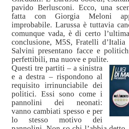
pavido Berlusconi. Ecco, una sce
fatta con Giorgia Meloni app
improbabile. Larussa è tuttavia ca
comunque vada, è di certo l’ultima
conclusione, M5S, Fratelli d’Italia
Salvini presentano facce e politiche
perfettibili, ma nuove e pulite.
Questi tre partiti – a sinistra
e a destra – rispondono al
requisito irrinunciabile dei
politici. Essi sono come i
pannolini dei neonati:
vanno cambiati spesso e per
lo stesso motivo dei
pannolini. Non so chi l’abbia detto