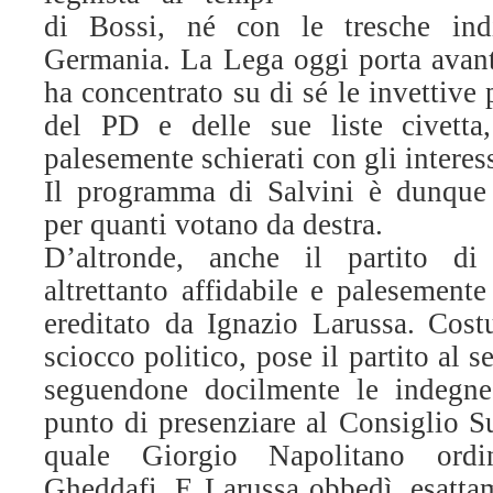
di Bossi, né con le tresche ind
Germania. La Lega oggi porta avan
ha concentrato su di sé le invettive
del PD e delle sue liste civett
palesemente schierati con gli interes
Il programma di Salvini è dunque 
per quanti votano da destra.
D’altronde, anche il partito d
altrettanto affidabile e palesemente
ereditato da Ignazio Larussa. Cost
sciocco politico, pose il partito al s
seguendone docilmente le indegne 
punto di presenziare al Consiglio S
quale Giorgio Napolitano ord
Gheddafi. E Larussa obbedì, esatta