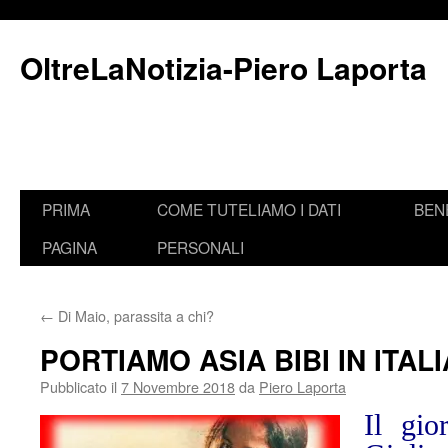
Vai
al
OltreLaNotizia-Piero Laporta
contenuto
PRIMA
COME TUTELIAMO I DATI
BEN
PAGINA
PERSONALI
←
Di Maio, parassita a chi?
PORTIAMO ASIA BIBI IN ITALI
Pubblicato il
7 Novembre 2018
da
Piero Laporta
Il gio