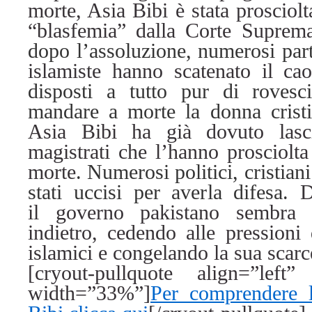
morte, Asia Bibi è stata prosciol
“blasfemia” dalla Corte Suprema
dopo l’assoluzione, numerosi part
islamiste hanno scatenato il cao
disposti a tutto pur di rovesc
mandare a morte la donna crist
Asia Bibi ha già dovuto lasc
magistrati che l’hanno prosciolta
morte
. Numerosi politici, cristia
stati uccisi per averla difesa.
D
il governo pakistano sembra 
indietro, cedendo alle pressioni 
islamici e congelando la sua scarc
[cryout-pullquote align=”left” 
width=”33%”]
Per comprendere l