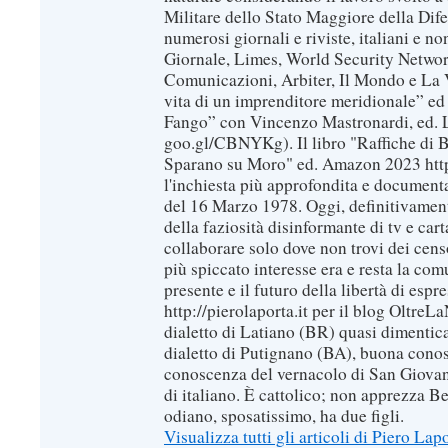
Militare dello Stato Maggiore della Dif
numerosi giornali e riviste, italiani e no
Giornale, Limes, World Security Network
Comunicazioni, Arbiter, Il Mondo e La Ve
vita di un imprenditore meridionale” ed
Fango” con Vincenzo Mastronardi, ed. L
goo.gl/CBNYKg). Il libro "Raffiche di B
Sparano su Moro" ed. Amazon 2023 https
l'inchiesta più approfondita e documenta
del 16 Marzo 1978. Oggi, definitivament
della faziosità disinformante di tv e car
collaborare solo dove non trovi dei censo
più spiccato interesse era e resta la com
presente e il futuro della libertà di espr
http://pierolaporta.it per il blog OltreL
dialetto di Latiano (BR) quasi dimentic
dialetto di Putignano (BA), buona conos
conoscenza del vernacolo di San Giovan
di italiano. È cattolico; non apprezza B
odiano, sposatissimo, ha due figli.
Visualizza tutti gli articoli di Piero Lap