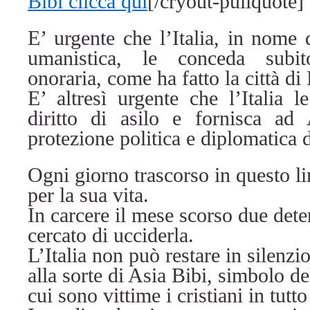
Bibi clicca qui
[/cryout-pullquote]
E’ urgente che l’Italia
, in nome d
umanistica, le
conceda subit
onoraria
, come ha fatto la città di 
E’ altresì urgente che l’Italia 
diritto di asilo
e fornisca ad A
protezione politica e diplomatica
d
Ogni giorno trascorso in questo l
per la sua vita
.
In carcere il mese scorso due dete
cercato di ucciderla.
L’Italia non può restare in silenzi
alla sorte di Asia Bibi, simbolo d
cui sono vittime i cristiani in tutt