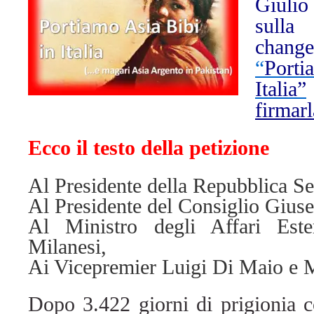
Giulio
sull
change
“
Port
Italia”
firmarl
Ecco il testo della petizione
Al Presidente della Repubblica Se
Al Presidente del Consiglio Gius
Al Ministro degli Affari Est
Milanesi,
Ai Vicepremier Luigi Di Maio e M
Dopo 3.422 giorni di prigionia 