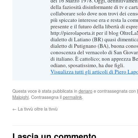
del 16 Marzo 1978. Oggi, definitivament
della faziosità disinformante di tv e car
collaborare solo dove non trovi dei censo
più spiccato interesse era e resta la com
presente e il futuro della libertà di espr
http://pierolaporta.it per il blog OltreL
dialetto di Latiano (BR) quasi dimentic
dialetto di Putignano (BA), buona conos
conoscenza del vernacolo di San Giovan
di italiano. È cattolico; non apprezza B
odiano, sposatissimo, ha due figli.
Visualizza tutti gli articoli di Piero Lap
Questa voce è stata pubblicata in
denaro
e contrassegnata con
Malpighi
. Contrassegna il
permalink
.
←
La tivvù oltre la tivvù
Lascia un commento