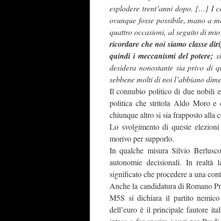
esplodere trent’anni dopo. […]
I 
ovunque fosse possibile, mano a m
quattro occasioni, al seguito di m
ricordare che noi siamo classe dir
quindi i meccanismi del potere;
si
desidera nonostante sia privo di q
sebbene molti di noi l’abbiano dime
Il connubio politico di due nobili e
politica che stritola Aldo Moro e 
chiunque altro si sia frapposto alla 
Lo svolgimento di queste elezioni 
morivo per supporlo.
In qualche misura Silvio Berlusco
autonomie decisionali. In realtà 
significato che procedere a una conta 
Anche la candidatura di Romano Pro
M5S si dichiara il partito nemic
dell’euro è il principale fautore i