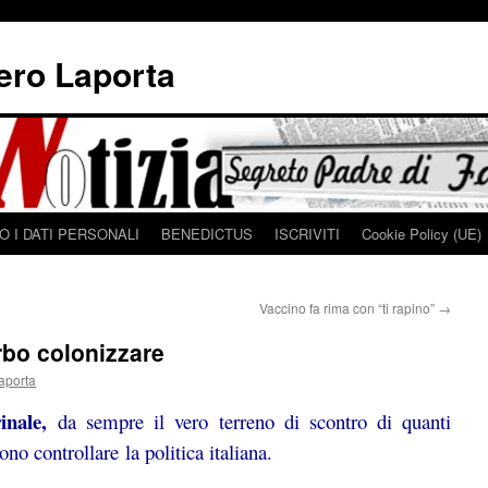
iero Laporta
 I DATI PERSONALI
BENEDICTUS
ISCRIVITI
Cookie Policy (UE)
Vaccino fa rima con “ti rapino”
→
rbo colonizzare
aporta
inale,
da sempre il vero terreno di scontro di quanti
ono controllare la politica italiana.