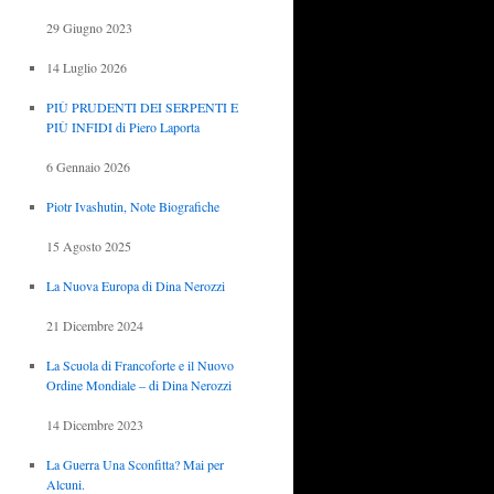
29 Giugno 2023
14 Luglio 2026
PIÙ PRUDENTI DEI SERPENTI E
PIÙ INFIDI di Piero Laporta
6 Gennaio 2026
Piotr Ivashutin, Note Biografiche
15 Agosto 2025
La Nuova Europa di Dina Nerozzi
21 Dicembre 2024
La Scuola di Francoforte e il Nuovo
Ordine Mondiale – di Dina Nerozzi
14 Dicembre 2023
La Guerra Una Sconfitta? Mai per
Alcuni.