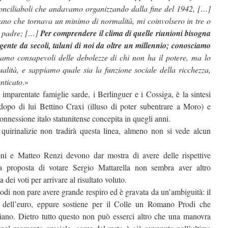
conciliaboli che andavamo organizzando dalla fine del 1942, […]
ano che tornava un minimo di normalità, mi coinvolsero in tre o
io padre; […]
Per comprendere il clima di quelle riunioni bisogna
igente da secoli, taluni di noi da oltre un millennio; conosciamo
amo consapevoli delle debolezze di chi non ha il potere, ma lo
ualità, e sappiamo quale sia la funzione sociale della ricchezza,
nticato
.»
 imparentate famiglie sarde, i Berlinguer e i Cossiga, è la sintesi
dopo di lui Bettino Craxi (illuso di poter subentrare a Moro) e
connessione italo statunitense concepita in quegli anni.
quirinalizie non tradirà questa linea, almeno non si vede alcun
ni e Matteo Renzi devono dar mostra di avere delle rispettive
la proposta di votare Sergio Mattarella non sembra aver altro
dei voti per arrivare al risultato voluto.
di non pare avere grande respiro ed è gravata da un’ambiguità: il
o dell’euro, eppure sostiene per il Colle un Romano Prodi che
taliano. Dietro tutto questo non può esserci altro che una manovra