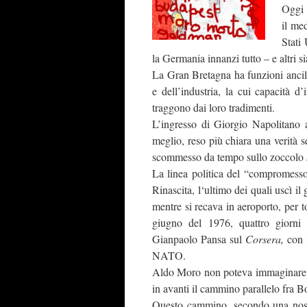
Oggi 
il med
Stati 
la Germania innanzi tutto – e altri s
La Gran Bretagna ha funzioni ancil
e dell’industria, la cui capacità 
traggono dai loro tradimenti.
L’ingresso di Giorgio Napolitano
meglio, reso più chiara una verità
scommesso da tempo sullo zoccolo
La linea politica del “compromesso 
Rinascita, l‘ultimo dei quali uscì il
mentre si recava in aeroporto, per to
giugno del 1976, quattro giorni p
Gianpaolo Pansa sul
Corsera,
con l
NATO.
Aldo Moro non poteva immaginare c
in avanti il cammino parallelo fra 
Questo cammino, secondo una nostra 