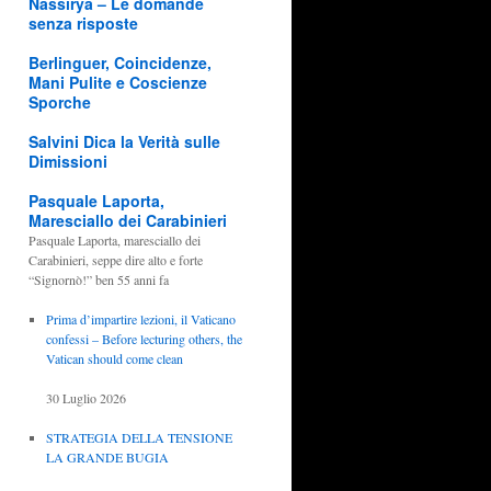
Nassirya – Le domande
senza risposte
Berlinguer, Coincidenze,
Mani Pulite e Coscienze
Sporche
Salvini Dica la Verità sulle
Dimissioni
Pasquale Laporta,
Maresciallo dei Carabinieri
Pasquale Laporta, maresciallo dei
Carabinieri, seppe dire alto e forte
“Signornò!” ben 55 anni fa
Prima d’impartire lezioni, il Vaticano
confessi – Before lecturing others, the
Vatican should come clean
30 Luglio 2026
STRATEGIA DELLA TENSIONE
LA GRANDE BUGIA