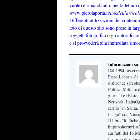
vuole) e rimandando, per la lettura 
www.pierolaporta.it/
linkdell’articol
Differenti utilizzazioni dei contenut
foto di questo sito sono prese in lar
soggetti fotografici o gli autori fos
e si provvederà alla immediata rimo
Informazioni su
Dal 1994, osserva
Piero Laporta s’è 
d'altronde sarebbe
Politica Militare
giornali e riviste
Network, ItaliaOg
scritto “in Salita
Fango” con Vince
Il libro "Raffich
https://shorturl.a
sui fatti del 16 M
faziosità disinfor