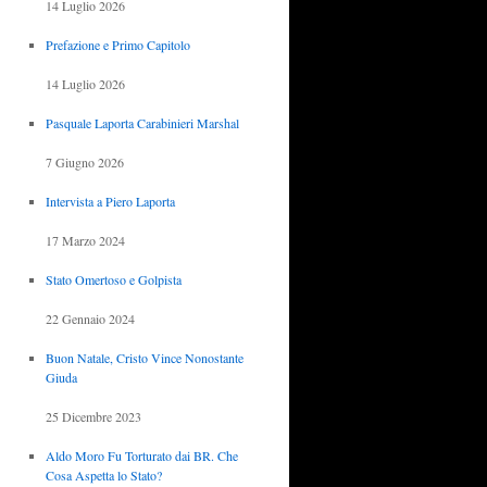
14 Luglio 2026
Prefazione e Primo Capitolo
14 Luglio 2026
Pasquale Laporta Carabinieri Marshal
7 Giugno 2026
Intervista a Piero Laporta
17 Marzo 2024
Stato Omertoso e Golpista
22 Gennaio 2024
Buon Natale, Cristo Vince Nonostante
Giuda
25 Dicembre 2023
Aldo Moro Fu Torturato dai BR. Che
Cosa Aspetta lo Stato?