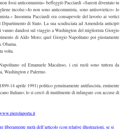
 non fossi anticomunista» beffeggiò Pacciardi «Saresti diventato tu
gliene incolse:«Io non sono anticomunista, sono antisovietico» lo
nista.» Insomma Pacciardi era consapevole del lavorio ai vertici
 al Dipartimento di Stato. La sua scudisciata ad Amendola anticipò
gi vanno dandosi sul viaggio a Washington del migliorista Giorgio
rapimento di Aldo Moro; quel Giorgio Napolitano poi giustamente
ck Obama.
a volta.
Napolitano ed Emanuele Macaluso, i cui ruoli sono tuttora da
oma, Washington e Palermo.
899-14 aprile 1991) politico genuinamente antifascista, eminente
cano Italiano; lo si cercò di inutilmente di infangare con accuse di
www.pierolaporta.it
liberamente metà dell’articolo (con relative illustrazioni, se si