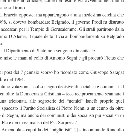
di nel momento cruciale, come del resto è già avvenuto nell’ultima
tano sul trono.
ia, braccia opposte, ma appartengono a una medesima cerchia che
998, si doveva bombardare Belgrado, il governo Prodi fu distrutto
 necessari per il Tempio di Gerusalemme. Gli strali partirono dalla
simo D’Alema, il quale dette il via ai bombardamenti su Belgrado
o.
he al Dipartimento di Stato non vengono dimenticate.
 mise le mani al collo di Antonio Segni e gli procurò l’ictus che
nel post del 7 gennaio scorso ho ricordato come Giuseppe Saragat
mbre del 1964.
tuno votazioni – col sostegno decisivo di socialisti e comunisti. Il
 ben oltre la Democrazia Cristiana – fece reciprocamente scannare i
 una telefonata alle segreterie dei “nemici” lanciò proprio quel
spaccato il Partito Socialista di Pietro Nenni a un cenno da oltre
di Segni, ma anche dei comunisti e dei socialisti più socialisti di
el Pci e dei massimalisti del Psi. Sorpresa?
 Amendola – capofila dei “miglioristi”
[1]
– incontrando Randolfo