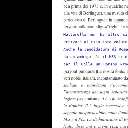
ben prima del 1973 e, in qualche mod
alla vita di Berlinguer, una misura
pericoloso di Berlinguer, in apparen
[cryout-pullquote align=”right” tex
Mattarella non ha altro si
arrivare al risultato voluto
Anche la candidatura di Rom
da un’ambiguità: il M5S si d
per il Colle un Romano Pro
[/cryout-pullquote]La nostra fonte, 
veri nobili italiani, incontaminato 
siciliani e napoletani s’accom
l’inconsistenza dei sogni separati
inglese (
separatista
n.d.A.) fu sconf
la Bomba. Il 5 luglio successivo 
segnale inequivocabile: sotto l’om
Msi e il Pci. La dichiarazione di En
Nato, disse più o meno così, nacq