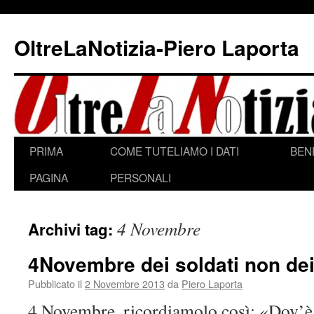
Vai
al
OltreLaNotizia-Piero Laporta
contenuto
PRIMA
COME TUTELIAMO I DATI
BEN
PAGINA
PERSONALI
4 Novembre
Archivi tag:
4Novembre dei soldati non dei
Pubblicato il
2 Novembre 2013
da
Piero Laporta
4 Novembre, ricordiamolo così: «Dov’è i