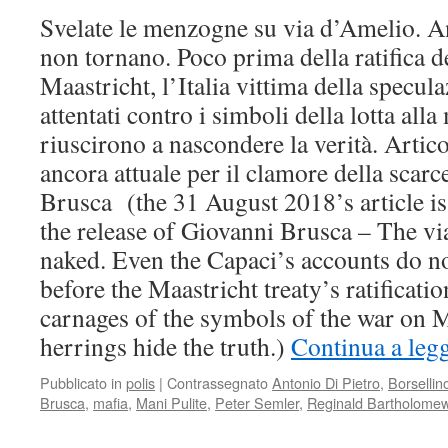
Svelate le menzogne su via d’Amelio. A
non tornano. Poco prima della ratifica de
Maastricht, l’Italia vittima della specula
attentati contro i simboli della lotta alla
riuscirono a nascondere la verità. Artic
ancora attuale per il clamore della scar
Brusca (the 31 August 2018’s article is s
the release of Giovanni Brusca – The via
naked. Even the Capaci’s accounts do no
before the Maastricht treaty’s ratificatio
carnages of the symbols of the war on M
herrings hide the truth.)
Continua a leg
Pubblicato in
polis
|
Contrassegnato
Antonio Di Pietro
,
Borsellin
Brusca
,
mafia
,
Mani Pulite
,
Peter Semler
,
Reginald Bartholome