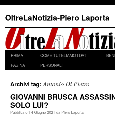
Vai
al
OltreLaNotizia-Piero Laporta
contenuto
PRIMA
COME TUTELIAMO I DATI
BEN
PAGINA
PERSONALI
Antonio Di Pietro
Archivi tag:
GIOVANNI BRUSCA ASSASSIN
SOLO LUI?
Pubblicato il
4 Giugno 2021
da
Piero Laporta