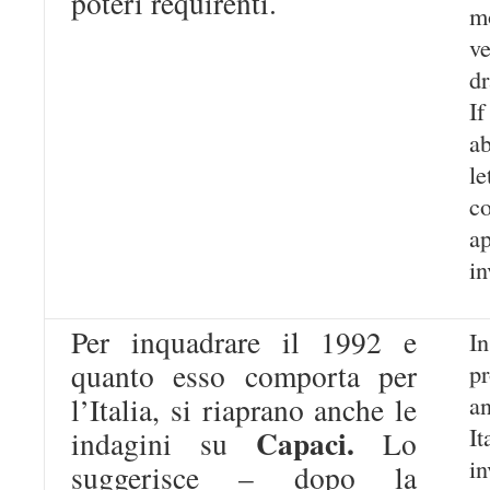
poteri requirenti.
m
v
dr
I
ab
l
c
a
in
Per inquadrare il 1992 e
I
quanto esso comporta per
p
an
l’Italia, si riaprano anche le
I
Capaci.
indagini su
Lo
i
suggerisce – dopo la