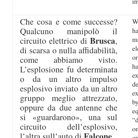
in
Che cosa e come successe?
W
Qualcuno manipolò il
h
Brusca
m
circuito elettrico di
,
el
di scarsa o nulla affidabilità,
or
come abbiamo visto.
h
L’esplosione fu determinata
e
o da un altro impulso
d
esplosivo inviato da un altro
e
gruppo meglio attrezzato,
b
oppure da due antenne che
e
si «guardarono», una sul
“
circuito dell’esplosivo,
o
Falcone
l’altra sull’auto di
.
ci