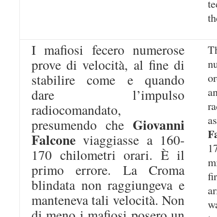
t
th
I mafiosi fecero numerose
T
prove di velocità, al fine di
n
o
stabilire come e quando
a
dare l’impulso
ra
radiocomandato,
a
Giovanni
presumendo che
F
Falcone
viaggiasse a 160-
1
170 chilometri orari. È il
mi
primo errore. La Croma
f
blindata non raggiungeva e
a
manteneva tali velocità. Non
wa
di meno i mafiosi posero un