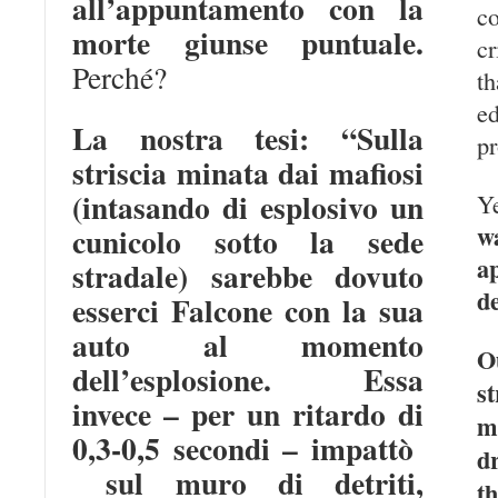
all’appuntamento con la
c
morte giunse puntuale.
c
Perché?
th
ed
La nostra tesi: “Sulla
pr
striscia minata dai mafiosi
(intasando di esplosivo un
Y
w
cunicolo sotto la sede
a
stradale) sarebbe dovuto
d
esserci Falcone con la sua
auto al momento
O
dell’esplosione.
Essa
s
invece – per un ritardo di
m
0,3-0,5 secondi – impattò
d
sul muro di detriti,
t