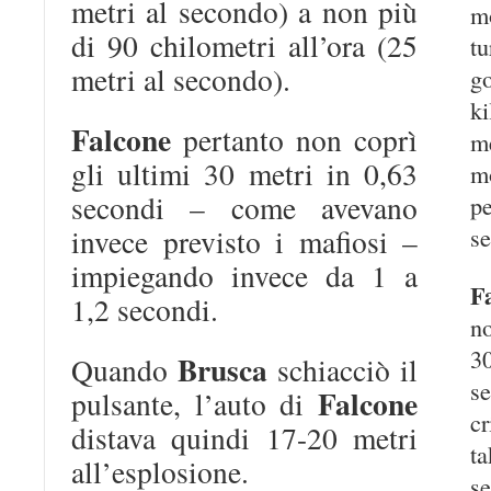
metri al secondo) a non più
m
di 90 chilometri all’ora (25
t
metri al secondo).
g
k
Falcone
pertanto non coprì
me
gli ultimi 30 metri in 0,63
m
secondi – come avevano
p
se
invece previsto i mafiosi –
impiegando invece da 1 a
F
1,2 secondi.
no
3
Brusca
Quando
schiacciò il
s
Falcone
pulsante, l’auto di
cr
distava quindi 17-20 metri
t
all’esplosione.
s