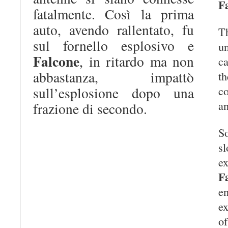
F
fatalmente. Così la prima
auto, avendo rallentato, fu
T
sul fornello esplosivo e
u
Falcone
, in ritardo ma non
c
abbastanza, impattò
t
c
sull’esplosione dopo una
an
frazione di secondo.
So
s
e
F
e
ex
of