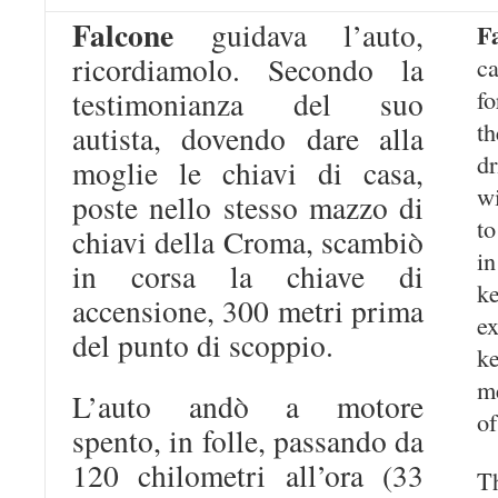
Falcone
guidava l’auto,
F
ricordiamolo. Secondo la
c
f
testimonianza del suo
t
autista, dovendo dare alla
dr
moglie le chiavi di casa,
wi
poste nello stesso mazzo di
to
chiavi della Croma, scambiò
i
in corsa la chiave di
k
accensione, 300 metri prima
e
del punto di scoppio.
k
m
L’auto andò a motore
of
spento, in folle, passando da
120 chilometri all’ora (33
T