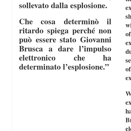
sollevato dalla esplosione.
e
s
Che cosa determinò il
wi
ritardo spiega perché non
può essere stato Giovanni
e
Brusca a dare l’impulso
du
elettronico che ha
se
determinato l’esplosione.”
o
ex
W
e
h
B
e