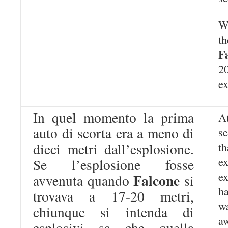
W
t
F
2
ex
In quel momento la prima
At
auto di scorta era a meno di
s
th
dieci metri dall’esplosione.
e
Se l’esplosione fosse
e
Falcone
avvenuta quando
si
h
trovava a 17-20 metri,
w
chiunque si intenda di
a
esplosivi sa che quella