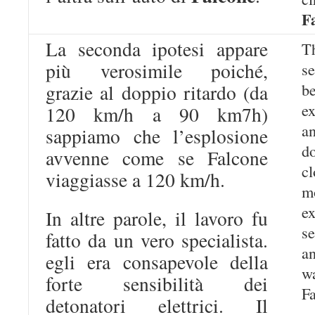
F
La seconda ipotesi appare
T
più verosimile poiché,
s
be
grazie al doppio ritardo (da
e
120 km/h a 90 km7h)
a
sappiamo che l’esplosione
do
avvenne come se Falcone
cl
viaggiasse a 120 km/h.
m
e
In altre parole, il lavoro fu
s
fatto da un vero specialista.
a
egli era consapevole della
w
forte sensibilità dei
Fa
detonatori elettrici. Il