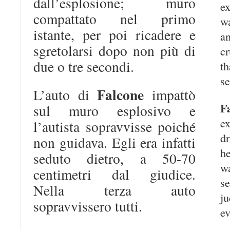
dall’esplosione; muro
e
compattato nel primo
wa
istante, per poi ricadere e
an
sgretolarsi dopo non più di
c
due o tre secondi.
t
s
Falcone
L’auto di
impattò
F
sul muro esplosivo e
e
l’autista sopravvisse poiché
d
non guidava. Egli era infatti
h
seduto dietro, a 50-70
w
centimetri dal giudice.
se
Nella terza auto
j
sopravvissero tutti.
ev