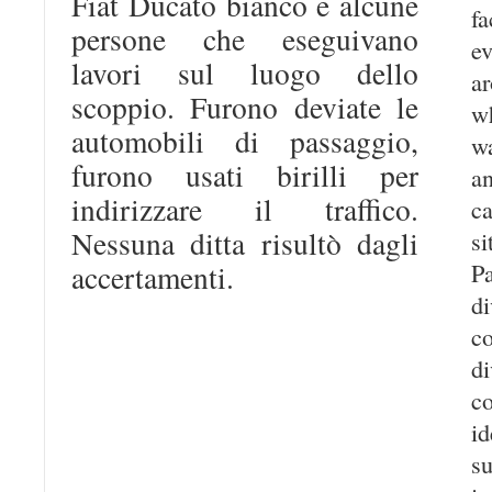
Fiat Ducato bianco e alcune
fa
persone che eseguivano
e
lavori sul luogo dello
a
scoppio. Furono deviate le
w
automobili di passaggio,
wa
furono usati birilli per
a
indirizzare il traffico.
ca
Nessuna ditta risultò dagli
s
P
accertamenti.
d
c
d
c
i
s