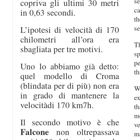
s
copriva gli ultimi 30 metri
c
in 0,63 secondi.
th
s
L’ipotesi di velocità di 170
chilometri all’ora era
T
sbagliata per tre motivi.
s
p
Uno lo abbiamo già detto:
th
quel modello di Croma
(blindata per di più) non era
W
in grado di mantenere la
e
velocitàdi 170 km7h.
th
m
Il secondo motivo è che
ve
Falcone
non oltrepassava
ma