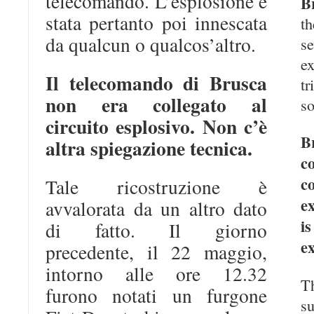
telecomando. L’esplosione è
B
stata pertanto poi innescata
t
da qualcun o qualcos’altro.
s
e
Il telecomando di Brusca
t
non era collegato al
so
circuito esplosivo. Non c’è
B
altra spiegazione tecnica.
c
c
Tale ricostruzione è
ex
avvalorata da un altro dato
i
di fatto. Il giorno
e
precedente, il 22 maggio,
intorno alle ore 12.32
T
furono notati un furgone
s