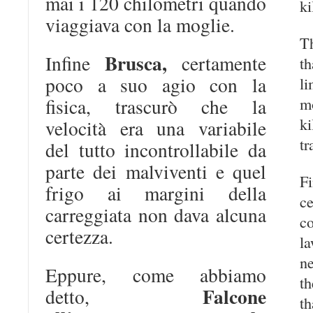
mai i 120 chilometri quando
ki
viaggiava con la moglie.
T
Brusca,
Infine
certamente
t
poco a suo agio con la
l
m
fisica, trascurò che la
k
velocità era una variabile
tr
del tutto incontrollabile da
parte dei malviventi e quel
frigo ai margini della
c
carreggiata non dava alcuna
c
certezza.
l
n
Eppure, come abbiamo
th
Falcone
detto,
t