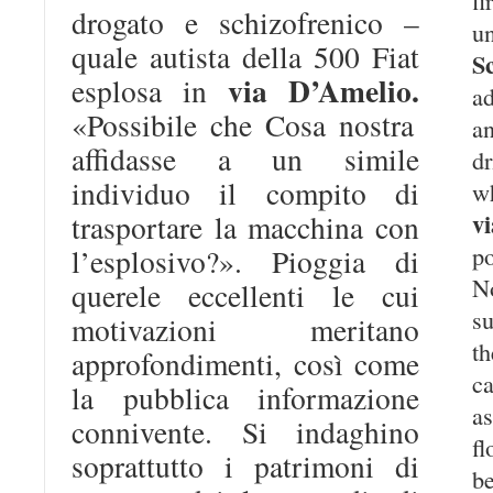
drogato e schizofrenico –
un
quale autista della 500 Fiat
S
via D’Amelio.
esplosa in
ad
«Possibile che Cosa nostra
a
affidasse a un simile
d
individuo il compito di
w
v
trasportare la macchina con
p
l’esplosivo?». Pioggia di
N
querele eccellenti le cui
s
motivazioni meritano
th
approfondimenti, così come
ca
la pubblica informazione
as
connivente. Si indaghino
fl
soprattutto i patrimoni di
b