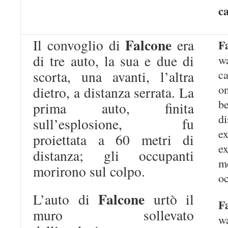
c
Falcone
Il convoglio di
era
F
di tre auto, la sua e due di
w
ca
scorta, una avanti, l’altra
o
dietro, a distanza serrata. La
b
prima auto, finita
d
sull’esplosione, fu
e
proiettata a 60 metri di
ex
distanza; gli occupanti
m
morirono sul colpo.
oc
Falcone
L’auto di
urtò il
F
muro sollevato
w