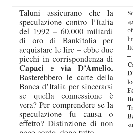
Taluni assicurano che la
S
speculazione contro l’Italia
sp
of
del 1992 – 60.000 miliardi
l
di oro di Bankitalia per
It
acquistare le lire – ebbe due
–
picchi in corrispondenza di
C
Capaci
via D’Amelio.
e
D
Basterebbero le carte della
l
Banca d’Italia per sincerarsi
F
se quella connessione è
B
vera? Per comprendere se la
Tr
speculazione fu causa o
B
effetto? Distinzione di non
su
poco conto, dopo tutto.
c