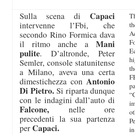
Capaci
Sulla scena di
T
intervenne l’Fbi, che
t
A
secondo Rino Formica dava
F
Mani
il ritmo anche a
E
pulite
. D’altronde, Peter
hi
Semler, console statunitense
th
a Milano, aveva una certa
FB
Antonio
dimestichezza con
p
Di Pietro.
Si riparta dunque
“
con le indagini dall’auto di
i
Falcone,
nelle ore
ot
precedenti la sua partenza
P
Capaci.
per
i