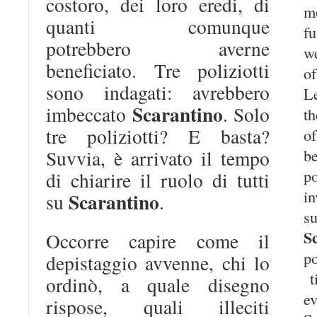
costoro, dei loro eredi, di
m
quanti comunque
fu
potrebbero averne
w
beneficiato. Tre poliziotti
o
sono indagati: avrebbero
Le
Scarantino
imbeccato
. Solo
th
tre poliziotti? E basta?
o
b
Suvvia, è arrivato il tempo
p
di chiarire il ruolo di tutti
i
Scarantino
su
.
s
S
Occorre capire come il
p
depistaggio avvenne, chi lo
t
ordinò, a quale disegno
ev
rispose, quali illeciti