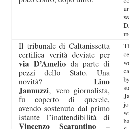
un
w
D
me
Il tribunale di Caltanissetta
T
certifica verità deviate per
ce
via D’Amelio
w
da parte di
c
pezzi dello Stato. Una
b
Lino
novità?
s
Jannuzzi
,
vero
giornalista,
J
fu coperto di querele,
j
avendo sostenuto dal primo
wi
istante l’inattendibilità di
h
Vincenzo Scarantino
–
f