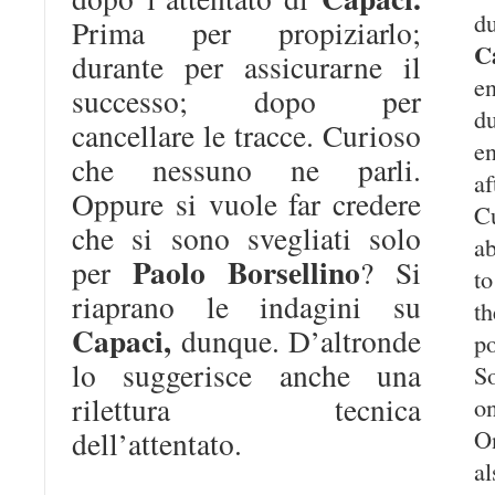
d
Prima per propiziarlo;
C
durante per assicurarne il
e
successo; dopo per
d
cancellare le tracce. Curioso
e
che nessuno ne parli.
af
Oppure si vuole far credere
Cu
che si sono svegliati solo
ab
Paolo Borsellino
per
? Si
t
riaprano le indagini su
t
Capaci,
dunque. D’altronde
p
lo suggerisce anche una
So
rilettura tecnica
o
On
dell’attentato.
al