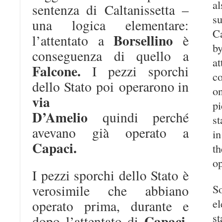
a
sentenza di Caltanissetta –
s
una logica elementare:
Ca
Borsellino
l’attentato a
è
by
conseguenza di quello a
a
Falcone.
I pezzi sporchi
c
dello Stato
poi
operarono in
o
via
p
D’Amelio
quindi
perché
st
avevano già operato a
i
Capaci.
t
o
I pezzi sporchi dello Stato è
verosimile che abbiano
So
e
operato prima, durante e
st
Capaci.
dopo l’attentato di