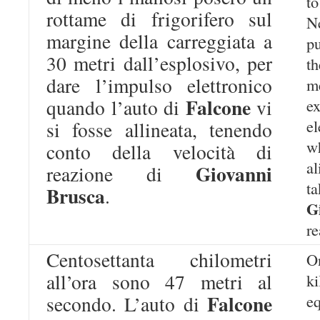
to
rottame di frigorifero sul
N
margine della carreggiata a
pu
30 metri dall’esplosivo, per
t
dare l’impulso elettronico
m
Falcone
quando l’auto di
vi
ex
e
si fosse allineata, tenendo
conto della velocità di
a
Giovanni
reazione di
t
Brusca
.
G
re
Centosettanta chilometri
O
all’ora sono 47 metri al
k
Falcone
e
secondo. L’auto di