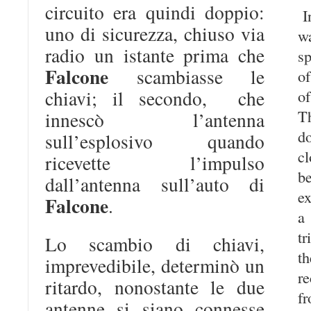
circuito era quindi doppio:
In
uno di sicurezza, chiuso via
w
radio un istante prima che
sp
Falcone
scambiasse le
of
chiavi; il secondo, che
o
Th
innescò l’antenna
do
sull’esplosivo quando
c
ricevette l’impulso
dall’antenna sull’auto di
e
Falcone
.
a
tr
Lo scambio di chiavi,
t
imprevedibile, determinò un
r
ritardo, nonostante le due
f
antenne si siano connesse