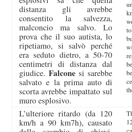
u
distanza gli avrebbe
kn
consentito la salvezza,
w
malconcio ma salvo. Lo
to
prova che il suo autista, lo
bu
ripetiamo, si salvò perché
wi
era seduto dietro, a 50-70
r
centimetri di distanza dal
b
Falcone
giudice.
si sarebbe
b
salvato e la prima auto di
c
th
scorta avrebbe impattato sul
muro esplosivo.
L’ulteriore ritardo (da 120
T
km/h a 90 km7h), causato
1
c
dallo scambio di chiavi,