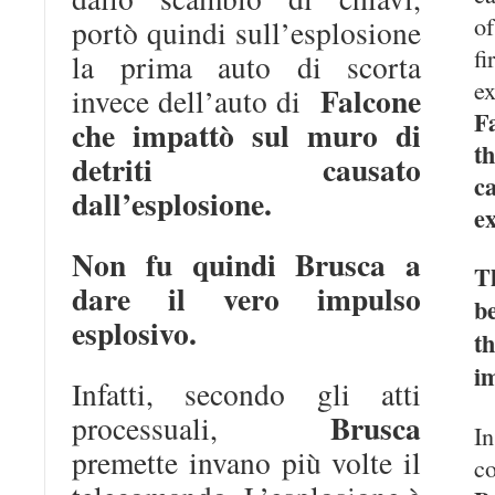
of
portò quindi sull’esplosione
fi
la prima auto di scorta
e
Falcone
invece dell’auto di
F
che impattò sul muro di
t
detriti causato
c
dall’esplosione.
ex
Non fu quindi Brusca a
T
dare il vero impulso
b
esplosivo.
t
i
Infatti, secondo gli atti
Brusca
processuali,
In
premette invano più volte il
c