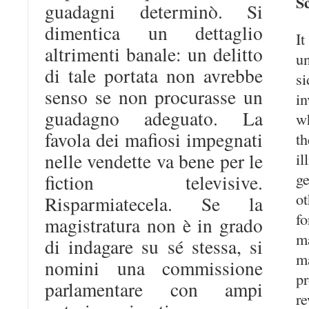
S
guadagni determinò. Si
dimentica un dettaglio
I
altrimenti banale: un delitto
u
di tale portata non avrebbe
s
senso se non procurasse un
in
guadagno adeguato. La
wh
favola dei mafiosi impegnati
t
nelle vendette va bene per le
i
g
fiction televisive.
ot
Risparmiatecela. Se la
fo
magistratura non è in grado
m
di indagare su sé stessa, si
ma
nomini una commissione
p
parlamentare con ampi
r