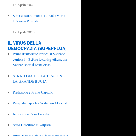
18 Aprile 2023
San Giovanni Paolo II e Aldo Moro,
lo Stesso Pugnale
17 Aprile 2023
IL VIRUS DELLA
DEMOCRAZIA (SUPERFLUA)
Prima d’impartire lezioni, il Vaticano
confessi – Before lecturing others, the
Vatican should come clean
STRATEGIA DELLA TENSIONE
LA GRANDE BUGIA
Prefazione e Primo Capitolo
Pasquale Laporta Carabinieri Marshal
Intervista a Piero Laporta
Stato Omertoso e Golpista
Buon Natale, Cristo Vince Nonostante