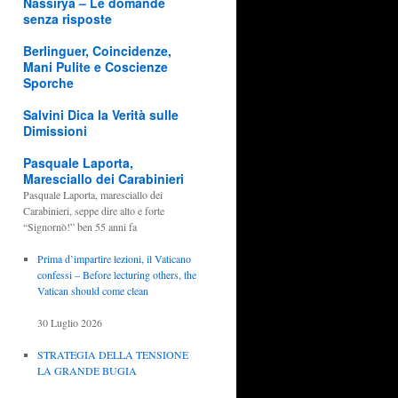
Nassirya – Le domande
senza risposte
Berlinguer, Coincidenze,
Mani Pulite e Coscienze
Sporche
Salvini Dica la Verità sulle
Dimissioni
Pasquale Laporta,
Maresciallo dei Carabinieri
Pasquale Laporta, maresciallo dei
Carabinieri, seppe dire alto e forte
“Signornò!” ben 55 anni fa
Prima d’impartire lezioni, il Vaticano
confessi – Before lecturing others, the
Vatican should come clean
30 Luglio 2026
STRATEGIA DELLA TENSIONE
LA GRANDE BUGIA