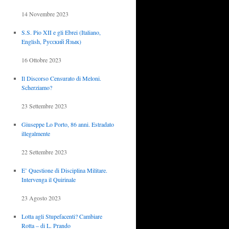
14 Novembre 2023
S.S. Pio XII e gli Ebrei (Italiano,
English, Русский Язык)
16 Ottobre 2023
Il Discorso Censurato di Meloni.
Scherziamo?
23 Settembre 2023
Giuseppe Lo Porto, 86 anni. Estradato
illegalmente
22 Settembre 2023
E’ Questione di Disciplina Militare.
Intervenga il Quirinale
23 Agosto 2023
Lotta agli Stupefacenti? Cambiare
Rotta – di L. Prando