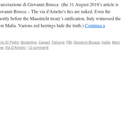
scarcerazione di Giovanni Brusca (the 31 August 2018’s article is
 Giovanni Brusca – The via d’Amelio’s lies are naked. Even the
tly before the Maastricht treaty’s ratification, Italy witnessed the
on Mafia. Various red herrings hide the truth.)
Continua a
nio Di Pietro
,
Borsellino
,
Capaci
,
Falcone
,
FBI
,
Giovanni Brusca
,
mafia
,
Mani
ew
,
Via D'Amelio
|
12 commenti