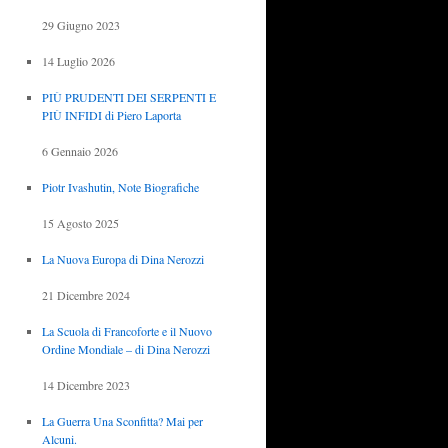
29 Giugno 2023
14 Luglio 2026
PIÙ PRUDENTI DEI SERPENTI E
PIÙ INFIDI di Piero Laporta
6 Gennaio 2026
Piotr Ivashutin, Note Biografiche
15 Agosto 2025
La Nuova Europa di Dina Nerozzi
21 Dicembre 2024
La Scuola di Francoforte e il Nuovo
Ordine Mondiale – di Dina Nerozzi
14 Dicembre 2023
La Guerra Una Sconfitta? Mai per
Alcuni.