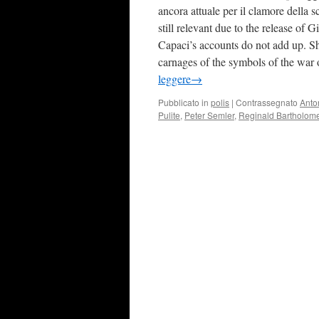
ancora attuale per il clamore della 
still relevant due to the release of
Capaci’s accounts do not add up. Shor
carnages of the symbols of the war 
leggere
→
Pubblicato in
polis
|
Contrassegnato
Anto
Pulite
,
Peter Semler
,
Reginald Bartholom