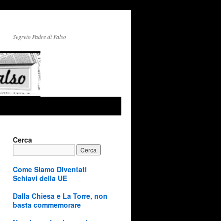
Segreto Padre di Falso
Cerca
Come Siamo Diventati
Schiavi della UE
Dalla Chiesa e La Torre, non
basta commemorare