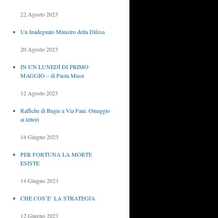
22 Agosto 2023
Un Inadeguato Ministro della Difesa
20 Agosto 2023
IN UN LUNEDÌ DI PRIMO
MAGGIO – di Paola Musu
12 Agosto 2023
Raffiche di Bugie a Via Fani. Omaggio
ai lettori
14 Giugno 2023
PER FORTUNA LA MORTE
ESISTE
14 Giugno 2023
CHE COS’E’ LA STRATEGIA
12 Giugno 2023