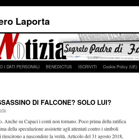
iero Laporta
 I DATI PERSONALI
BENEDICTUS
ISCRIVITI
Cookie Policy (UE)
SASSINO DI FALCONE? SOLO LUI?
orta
. Anche su Capaci i conti non tornano. Poco prima della ratifica
ttima della speculazione assistette agli attentati contro i simboli
gi riuscirono a nascondere la verità. Articolo del 31 agosto 2018,