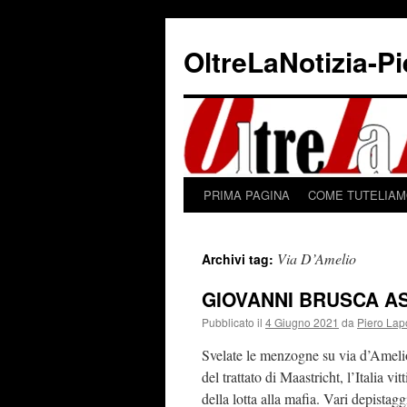
Vai
al
OltreLaNotizia-P
contenuto
PRIMA PAGINA
COME TUTELIAMO
Via D’Amelio
Archivi tag:
GIOVANNI BRUSCA AS
Pubblicato il
4 Giugno 2021
da
Piero Lap
Svelate le menzogne su via d’Amelio
del trattato di Maastricht, l’Italia vi
della lotta alla mafia. Vari depistag