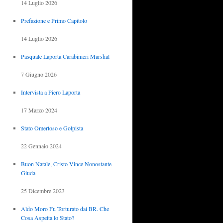
14 Luglio 2026
Prefazione e Primo Capitolo
14 Luglio 2026
Pasquale Laporta Carabinieri Marshal
7 Giugno 2026
Intervista a Piero Laporta
17 Marzo 2024
Stato Omertoso e Golpista
22 Gennaio 2024
Buon Natale, Cristo Vince Nonostante
Giuda
25 Dicembre 2023
Aldo Moro Fu Torturato dai BR. Che
Cosa Aspetta lo Stato?