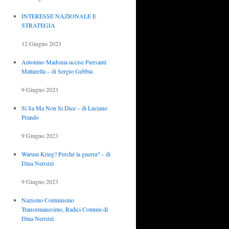
INTERESSE NAZIONALE E
STRATEGIA
12 Giugno 2023
Antonino Madonia uccise Piersanti
Mattarella – di Sergio Gebbia
9 Giugno 2023
Si Sa Ma Non Si Dice – di Luciano
Prando
9 Giugno 2023
Warum Krieg? Perché la guerra? – di
Dina Nerozzi
9 Giugno 2023
Nazismo Comunismo
Transumanesimo, Radici Comuni di
Dina Nerozzi