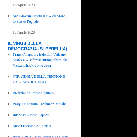
18 Aprile 2023
San Giovanni Paolo II e Aldo Moro,
lo Stesso Pugnale
17 Aprile 2023
IL VIRUS DELLA
DEMOCRAZIA (SUPERFLUA)
Prima d’impartire lezioni, il Vaticano
confessi – Before lecturing others, the
Vatican should come clean
STRATEGIA DELLA TENSIONE
LA GRANDE BUGIA
Prefazione e Primo Capitolo
Pasquale Laporta Carabinieri Marshal
Intervista a Piero Laporta
Stato Omertoso e Golpista
Buon Natale, Cristo Vince Nonostante