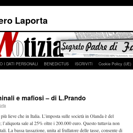
iero Laporta
 I DATI PERSONALI
BENEDICTUS
ISCRIVITI
Cookie Policy (UE)
minali e mafiosi – di L.Prando
orta
 più lieve che in Italia. L’imposta sulle società in Olanda è del
; l’aliquota sale al 25% oltre i 200.000 euro. Questo tuttavia non
itali. La bassa tassazione, unita al frullatore delle tasse, consente di