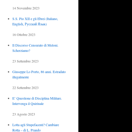
14 Novembre 2023
S.S. Pio XII e gli Ebrei (Italiano,
English, Русский Язык)
16 Ottobre 2023
Il Discorso Censurato di Meloni.
Scherziamo?
23 Settembre 2023
Giuseppe Lo Porto, 86 anni. Estradato
illegalmente
22 Settembre 2023
E’ Questione di Disciplina Militare.
Intervenga il Quirinale
23 Agosto 2023
Lotta agli Stupefacenti? Cambiare
Rotta – di L. Prando