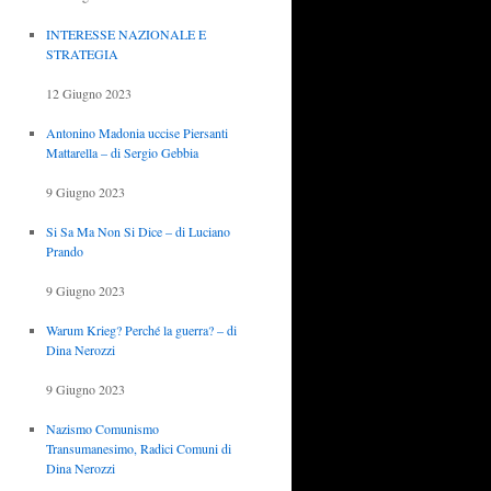
INTERESSE NAZIONALE E
STRATEGIA
12 Giugno 2023
Antonino Madonia uccise Piersanti
Mattarella – di Sergio Gebbia
9 Giugno 2023
Si Sa Ma Non Si Dice – di Luciano
Prando
9 Giugno 2023
Warum Krieg? Perché la guerra? – di
Dina Nerozzi
9 Giugno 2023
Nazismo Comunismo
Transumanesimo, Radici Comuni di
Dina Nerozzi