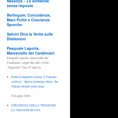
Nassirya – Le domande
senza risposte
Berlinguer, Coincidenze,
Mani Pulite e Coscienze
Sporche
Salvini Dica la Verità sulle
Dimissioni
Pasquale Laporta,
Maresciallo dei Carabinieri
Pasquale Laporta, maresciallo dei
Carabinieri, seppe dire alto e forte
“Signornò!” ben 55 anni fa
Prima d’impartire lezioni, il Vaticano
confessi – Before lecturing others, the
Vatican should come clean
30 Luglio 2026
STRATEGIA DELLA TENSIONE
LA GRANDE BUGIA