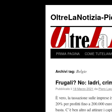
Vai
al
OltreLaNotizia-P
contenuto
PRIMA PAGINA
COME TUTELIAMO
Belgio
Archivi tag:
Frugali? No: ladri, cri
Pubblicato il
18 Marzo 2021
da
Piero Lap
È vero, la tassazione sulle imprese è
20% per profitti fino a 200.000 euro
basta. C’è ben altro ad attirare i cap