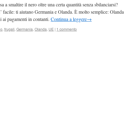
a smaltire il nero oltre una certa quantità senza sbilanciarsi?
’ facile: ti aiutano Germania e Olanda. È molto semplice: Olanda
 ai pagamenti in contanti.
Continua a leggere
→
io
,
frugali
,
Germania
,
Olanda
,
UE
|
1 commento