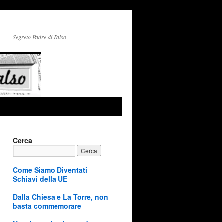
Segreto Padre di Falso
Cerca
Come Siamo Diventati
Schiavi della UE
Dalla Chiesa e La Torre, non
basta commemorare