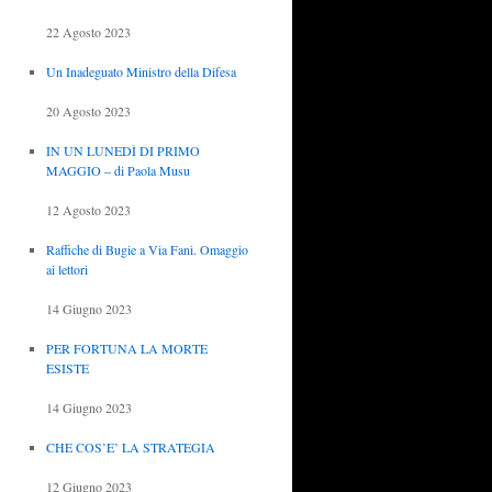
22 Agosto 2023
Un Inadeguato Ministro della Difesa
20 Agosto 2023
IN UN LUNEDÌ DI PRIMO
MAGGIO – di Paola Musu
12 Agosto 2023
Raffiche di Bugie a Via Fani. Omaggio
ai lettori
14 Giugno 2023
PER FORTUNA LA MORTE
ESISTE
14 Giugno 2023
CHE COS’E’ LA STRATEGIA
12 Giugno 2023