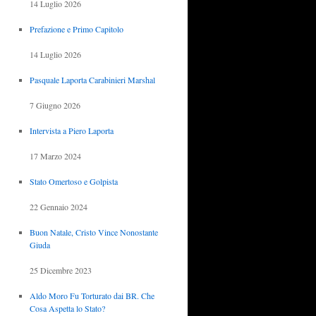
14 Luglio 2026
Prefazione e Primo Capitolo
14 Luglio 2026
Pasquale Laporta Carabinieri Marshal
7 Giugno 2026
Intervista a Piero Laporta
17 Marzo 2024
Stato Omertoso e Golpista
22 Gennaio 2024
Buon Natale, Cristo Vince Nonostante
Giuda
25 Dicembre 2023
Aldo Moro Fu Torturato dai BR. Che
Cosa Aspetta lo Stato?