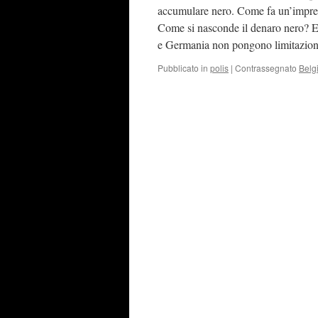
accumulare nero. Come fa un’impresa 
Come si nasconde il denaro nero? E
e Germania non pongono limitazioni
Pubblicato in
polis
|
Contrassegnato
Belg