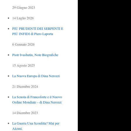
29 Giugno 2023
14 Luglio 2026
PIÙ PRUDENTI DEI SERPENTI E
PIÙ INFIDI di Piero Laporta
6 Gennaio 2026
Piotr Ivashutin, Note Biografiche
15 Agosto 2025
La Nuova Europa di Dina Nerozzi
21 Dicembre 2024
La Scuola di Francoforte e il Nuovo
Ordine Mondiale – di Dina Nerozzi
14 Dicembre 2023
La Guerra Una Sconfitta? Mai per
Alcuni.