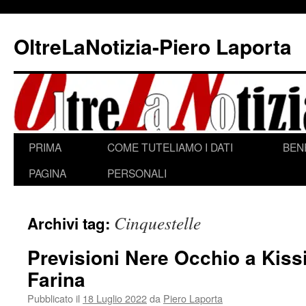
Vai
al
OltreLaNotizia-Piero Laporta
contenuto
PRIMA
COME TUTELIAMO I DATI
BEN
PAGINA
PERSONALI
Cinquestelle
Archivi tag:
Previsioni Nere Occhio a Kissi
Farina
Pubblicato il
18 Luglio 2022
da
Piero Laporta