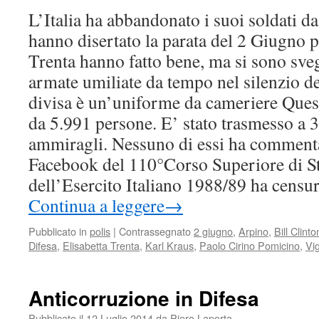
L’Italia ha abbandonato i suoi soldati da
hanno disertato la parata del 2 Giugno p
Trenta hanno fatto bene, ma si sono sveg
armate umiliate da tempo nel silenzio dei
divisa è un’uniforme da cameriere Questo
da 5.991 persone. E’ stato trasmesso a 3
ammiragli. Nessuno di essi ha comment
Facebook del 110°Corso Superiore di S
dell’Esercito Italiano 1988/89 ha censur
Continua a leggere
→
Pubblicato in
polis
|
Contrassegnato
2 giugno
,
Arpino
,
Bill Clinto
Difesa
,
Elisabetta Trenta
,
Karl Kraus
,
Paolo Cirino Pomicino
,
Vig
Anticorruzione in Difesa
Pubblicato il
12 Luglio 2014
da
Piero Laporta