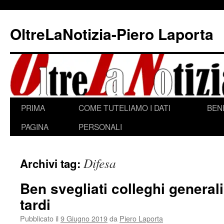
Vai
al
OltreLaNotizia-Piero Laporta
contenuto
PRIMA
COME TUTELIAMO I DATI
BEN
PAGINA
PERSONALI
Difesa
Archivi tag:
Ben svegliati colleghi generali
tardi
Pubblicato il
9 Giugno 2019
da
Piero Laporta