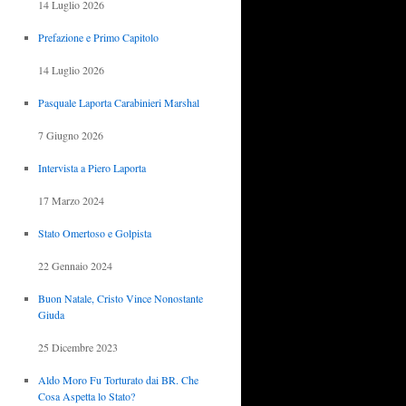
14 Luglio 2026
Prefazione e Primo Capitolo
14 Luglio 2026
Pasquale Laporta Carabinieri Marshal
7 Giugno 2026
Intervista a Piero Laporta
17 Marzo 2024
Stato Omertoso e Golpista
22 Gennaio 2024
Buon Natale, Cristo Vince Nonostante
Giuda
25 Dicembre 2023
Aldo Moro Fu Torturato dai BR. Che
Cosa Aspetta lo Stato?