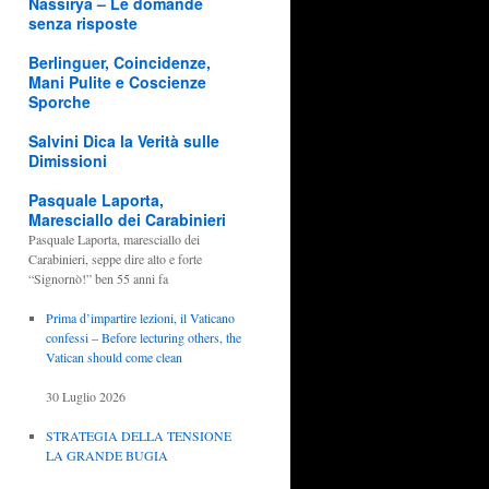
Nassirya – Le domande
senza risposte
Berlinguer, Coincidenze,
Mani Pulite e Coscienze
Sporche
Salvini Dica la Verità sulle
Dimissioni
Pasquale Laporta,
Maresciallo dei Carabinieri
Pasquale Laporta, maresciallo dei
Carabinieri, seppe dire alto e forte
“Signornò!” ben 55 anni fa
Prima d’impartire lezioni, il Vaticano
confessi – Before lecturing others, the
Vatican should come clean
30 Luglio 2026
STRATEGIA DELLA TENSIONE
LA GRANDE BUGIA