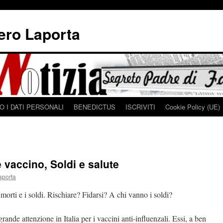
iero Laporta
 I DATI PERSONALI
BENEDICTUS
ISCRIVITI
Cookie Policy (UE)
e vaccino, Soldi e salute
aporta
morti e i soldi. Rischiare? Fidarsi? A chi vanno i soldi?
ande attenzione in Italia per i vaccini anti-influenzali. Essi, a ben