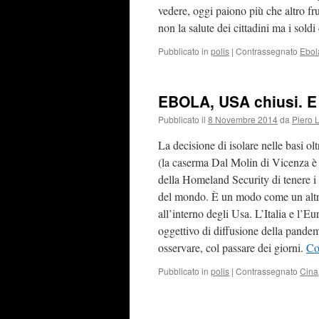
vedere, oggi paiono più che altro fr
non la salute dei cittadini ma i soldi
Pubblicato in
polis
|
Contrassegnato
Ebol
EBOLA, USA chiusi. E l
Pubblicato il
8 Novembre 2014
da
Piero 
La decisione di isolare nelle basi olt
(la caserma Dal Molin di Vicenza è
della Homeland Security di tenere i ri
del mondo. È un modo come un altro 
all’interno degli Usa. L’Italia e l’E
oggettivo di diffusione della pande
osservare, col passare dei giorni.
Co
Pubblicato in
polis
|
Contrassegnato
Cina