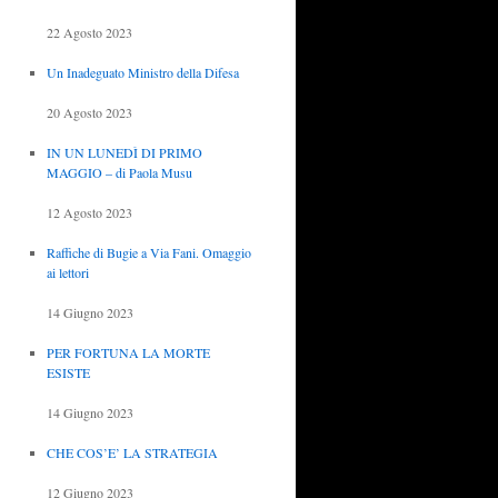
22 Agosto 2023
Un Inadeguato Ministro della Difesa
20 Agosto 2023
IN UN LUNEDÌ DI PRIMO
MAGGIO – di Paola Musu
12 Agosto 2023
Raffiche di Bugie a Via Fani. Omaggio
ai lettori
14 Giugno 2023
PER FORTUNA LA MORTE
ESISTE
14 Giugno 2023
CHE COS’E’ LA STRATEGIA
12 Giugno 2023