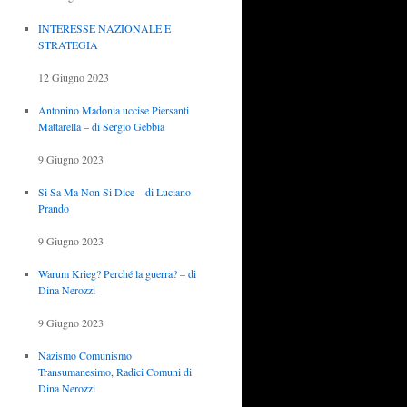
INTERESSE NAZIONALE E
STRATEGIA
12 Giugno 2023
Antonino Madonia uccise Piersanti
Mattarella – di Sergio Gebbia
9 Giugno 2023
Si Sa Ma Non Si Dice – di Luciano
Prando
9 Giugno 2023
Warum Krieg? Perché la guerra? – di
Dina Nerozzi
9 Giugno 2023
Nazismo Comunismo
Transumanesimo, Radici Comuni di
Dina Nerozzi