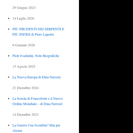
29 Giugno 2023
14 Luglio 2026
PIÙ PRUDENTI DEI SERPENTI E
PIÙ INFIDI di Piero Laporta
6 Gennaio 2026
Piotr Ivashutin, Note Biografiche
15 Agosto 2025
La Nuova Europa di Dina Nerozzi
21 Dicembre 2024
La Scuola di Francoforte e il Nuovo
Ordine Mondiale – di Dina Nerozzi
14 Dicembre 2023
La Guerra Una Sconfitta? Mai per
Alcuni.