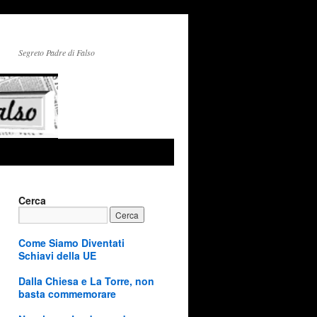
Segreto Padre di Falso
Cerca
Come Siamo Diventati
Schiavi della UE
Dalla Chiesa e La Torre, non
basta commemorare