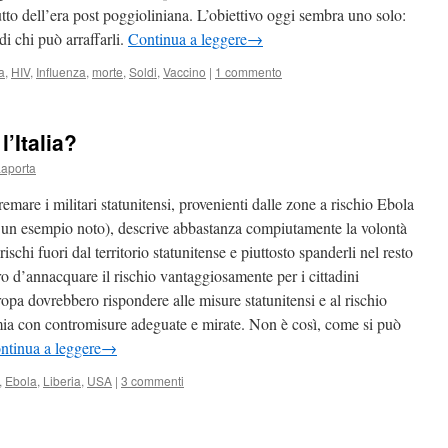
utto dell’era post poggioliniana. L’obiettivo oggi sembra uno solo:
 di chi può arraffarli.
Continua a leggere
→
a
,
HIV
,
Influenza
,
morte
,
Soldi
,
Vaccino
|
1 commento
’Italia?
Laporta
remare i militari statunitensi, provenienti dalle zone a rischio Ebola
 un esempio noto), descrive abbastanza compiutamente la volontà
schi fuori dal territorio statunitense e piuttosto spanderli nel resto
d’annacquare il rischio vantaggiosamente per i cittadini
uropa dovrebbero rispondere alle misure statunitensi e al rischio
mia con contromisure adeguate e mirate. Non è così, come si può
ntinua a leggere
→
,
Ebola
,
Liberia
,
USA
|
3 commenti