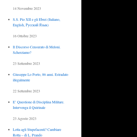
14 Novembre 2023
S.S. Pio XII e gli Ebrei (Italiano,
English, Русский Язык)
16 Ottobre 2023
Il Discorso Censurato di Meloni.
Scherziamo?
23 Settembre 2023
Giuseppe Lo Porto, 86 anni. Estradato
illegalmente
22 Settembre 2023
E’ Questione di Disciplina Militare.
Intervenga il Quirinale
23 Agosto 2023
Lotta agli Stupefacenti? Cambiare
Rotta – di L. Prando