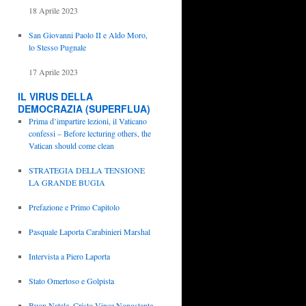
18 Aprile 2023
San Giovanni Paolo II e Aldo Moro,
lo Stesso Pugnale
17 Aprile 2023
IL VIRUS DELLA
DEMOCRAZIA (SUPERFLUA)
Prima d’impartire lezioni, il Vaticano
confessi – Before lecturing others, the
Vatican should come clean
STRATEGIA DELLA TENSIONE
LA GRANDE BUGIA
Prefazione e Primo Capitolo
Pasquale Laporta Carabinieri Marshal
Intervista a Piero Laporta
Stato Omertoso e Golpista
Buon Natale, Cristo Vince Nonostante