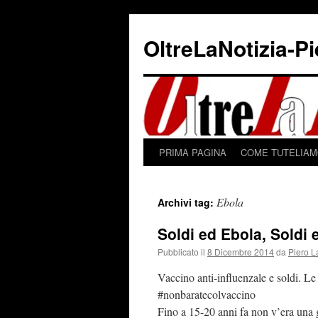
Vai
al
OltreLaNotizia-P
contenuto
PRIMA PAGINA
COME TUTELIAMO
Ebola
Archivi tag:
Soldi ed Ebola, Soldi 
Pubblicato il
8 Dicembre 2014
da
Piero L
Vaccino anti-influenzale e soldi. Le 
#nonbaratecolvaccino
Fino a 15-20 anni fa non v’era una gr