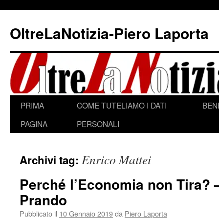
Vai
al
OltreLaNotizia-Piero Laporta
contenuto
PRIMA
COME TUTELIAMO I DATI
BEN
PAGINA
PERSONALI
Enrico Mattei
Archivi tag:
Perché l’Economia non Tira? 
Prando
Pubblicato il
10 Gennaio 2019
da
Piero Laporta