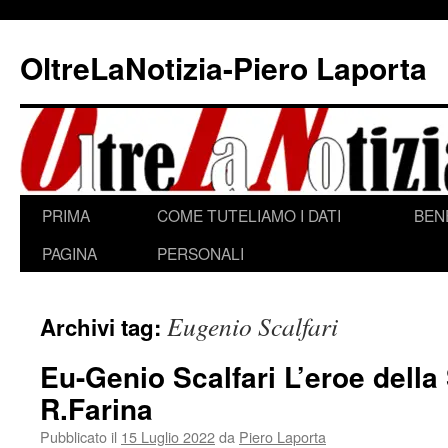
Vai
al
OltreLaNotizia-Piero Laporta
contenuto
PRIMA
COME TUTELIAMO I DATI
BEN
PAGINA
PERSONALI
Eugenio Scalfari
Archivi tag:
Eu-Genio Scalfari L’eroe della 
R.Farina
Pubblicato il
15 Luglio 2022
da
Piero Laporta