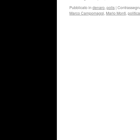
Pubblicato in
denaro
,
polis
|
Contrassegn
Marco Campomaggi
,
Mario Monti
,
politica