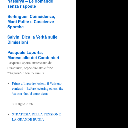
Nassirya – Le domande
senza risposte
Berlinguer, Coincidenze,
Mani Pulite e Coscienze
Sporche
Salvini Dica la Verità sulle
Dimissioni
Pasquale Laporta,
Maresciallo dei Carabinieri
Pasquale Laporta, maresciallo dei
Carabinieri, seppe dire alto e forte
“Signornò!” ben 55 anni fa
Prima d’impartire lezioni, il Vaticano
confessi – Before lecturing others, the
Vatican should come clean
30 Luglio 2026
STRATEGIA DELLA TENSIONE
LA GRANDE BUGIA