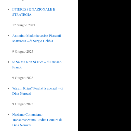
INTERESSE NAZIONALE E
STRATEGIA
12 Giugno 2023
Antonino Madonia uccise Piersanti
Mattarella – di Sergio Gebbia
9 Giugno 2023
Si Sa Ma Non Si Dice – di Luciano
Prando
9 Giugno 2023
Warum Krieg? Perché la guerra? – di
Dina Nerozzi
9 Giugno 2023
Nazismo Comunismo
Transumanesimo, Radici Comuni di
Dina Nerozzi