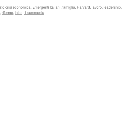
ato
crisi economica
,
Emergenti Italiani
,
famiglia
,
Harvard
,
lavoro
,
leadership
,
,
riforme
,
tatto
|
1 commento