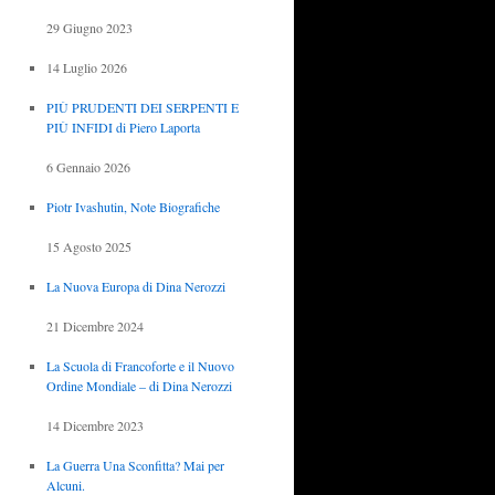
29 Giugno 2023
14 Luglio 2026
PIÙ PRUDENTI DEI SERPENTI E
PIÙ INFIDI di Piero Laporta
6 Gennaio 2026
Piotr Ivashutin, Note Biografiche
15 Agosto 2025
La Nuova Europa di Dina Nerozzi
21 Dicembre 2024
La Scuola di Francoforte e il Nuovo
Ordine Mondiale – di Dina Nerozzi
14 Dicembre 2023
La Guerra Una Sconfitta? Mai per
Alcuni.