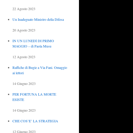
22 Agosto 2023
Un Inadeguato Ministro della Difesa
20 Agosto 2023
IN UN LUNEDÌ DI PRIMO
MAGGIO – di Paola Musu
12 Agosto 2023
Raffiche di Bugie a Via Fani. Omaggio
ai lettori
14 Giugno 2023
PER FORTUNA LA MORTE
ESISTE
14 Giugno 2023
CHE COS’E’ LA STRATEGIA
12 Giugno 2023