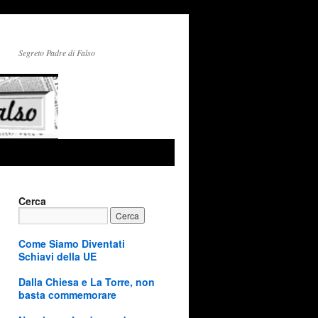
Segreto Padre di Falso
Cerca
Come Siamo Diventati
Schiavi della UE
Dalla Chiesa e La Torre, non
basta commemorare