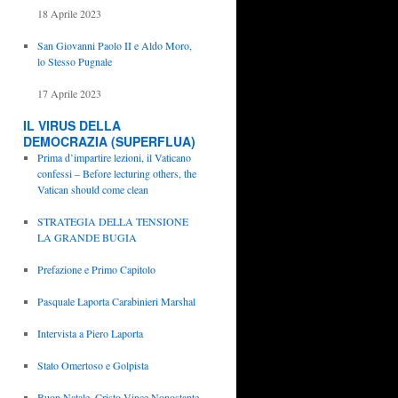
18 Aprile 2023
San Giovanni Paolo II e Aldo Moro,
lo Stesso Pugnale
17 Aprile 2023
IL VIRUS DELLA
DEMOCRAZIA (SUPERFLUA)
Prima d’impartire lezioni, il Vaticano
confessi – Before lecturing others, the
Vatican should come clean
STRATEGIA DELLA TENSIONE
LA GRANDE BUGIA
Prefazione e Primo Capitolo
Pasquale Laporta Carabinieri Marshal
Intervista a Piero Laporta
Stato Omertoso e Golpista
Buon Natale, Cristo Vince Nonostante