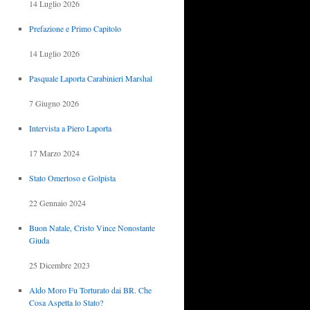
14 Luglio 2026
Prefazione e Primo Capitolo
14 Luglio 2026
Pasquale Laporta Carabinieri Marshal
7 Giugno 2026
Intervista a Piero Laporta
17 Marzo 2024
Stato Omertoso e Golpista
22 Gennaio 2024
Buon Natale, Cristo Vince Nonostante
Giuda
25 Dicembre 2023
Aldo Moro Fu Torturato dai BR. Che
Cosa Aspetta lo Stato?