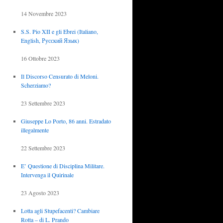
14 Novembre 2023
S.S. Pio XII e gli Ebrei (Italiano,
English, Русский Язык)
16 Ottobre 2023
Il Discorso Censurato di Meloni.
Scherziamo?
23 Settembre 2023
Giuseppe Lo Porto, 86 anni. Estradato
illegalmente
22 Settembre 2023
E’ Questione di Disciplina Militare.
Intervenga il Quirinale
23 Agosto 2023
Lotta agli Stupefacenti? Cambiare
Rotta – di L. Prando