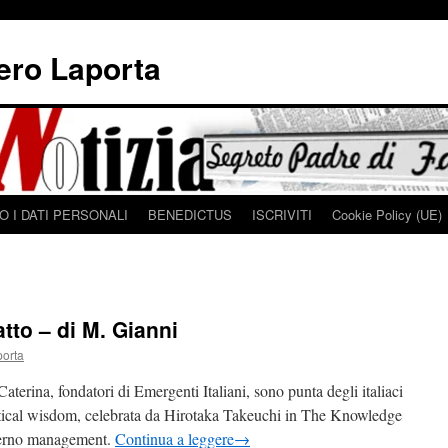
iero Laporta
 I DATI PERSONALI
BENEDICTUS
ISCRIVITI
Cookie Policy (UE)
atto – di M. Gianni
porta
rina, fondatori di Emergenti Italiani, sono punta degli italiaci
ctical wisdom, celebrata da Hirotaka Takeuchi in The Knowledge
derno management.
Continua a leggere
→