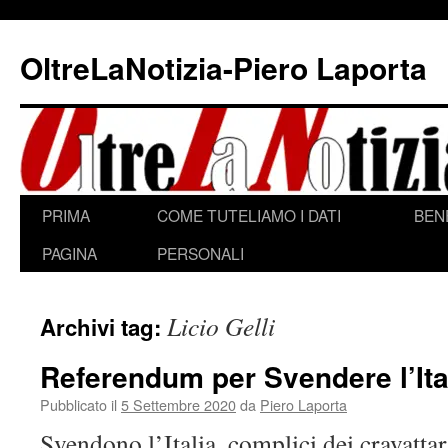
Vai
al
OltreLaNotizia-Piero Laporta
contenuto
PRIMA
COME TUTELIAMO I DATI
BEN
PAGINA
PERSONALI
Licio Gelli
Archivi tag:
Referendum per Svendere l’Ita
Pubblicato il
5 Settembre 2020
da
Piero Laporta
Svendono l’Italia, complici dei cravattar