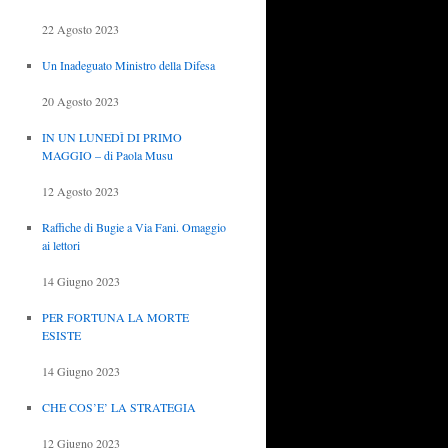
22 Agosto 2023
Un Inadeguato Ministro della Difesa
20 Agosto 2023
IN UN LUNEDÌ DI PRIMO
MAGGIO – di Paola Musu
12 Agosto 2023
Raffiche di Bugie a Via Fani. Omaggio
ai lettori
14 Giugno 2023
PER FORTUNA LA MORTE
ESISTE
14 Giugno 2023
CHE COS’E’ LA STRATEGIA
12 Giugno 2023