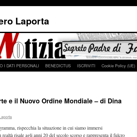
iero Laporta
 I DATI PERSONALI
BENEDICTUS
ISCRIVITI
Cookie Policy (UE)
te e il Nuovo Ordine Mondiale – di Dina
Laporta
ogramma, rispecchia la situazione in cui siamo immersi
realtà risale agli anni 20 del secolo scorso e rappresenta il fulcro