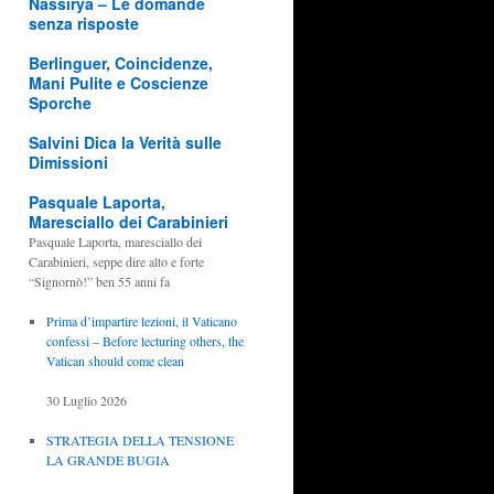
Nassirya – Le domande
senza risposte
Berlinguer, Coincidenze,
Mani Pulite e Coscienze
Sporche
Salvini Dica la Verità sulle
Dimissioni
Pasquale Laporta,
Maresciallo dei Carabinieri
Pasquale Laporta, maresciallo dei
Carabinieri, seppe dire alto e forte
“Signornò!” ben 55 anni fa
Prima d’impartire lezioni, il Vaticano
confessi – Before lecturing others, the
Vatican should come clean
30 Luglio 2026
STRATEGIA DELLA TENSIONE
LA GRANDE BUGIA