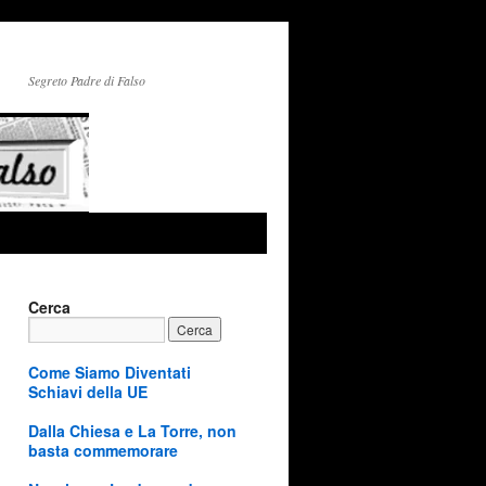
Segreto Padre di Falso
Cerca
Come Siamo Diventati
Schiavi della UE
Dalla Chiesa e La Torre, non
basta commemorare