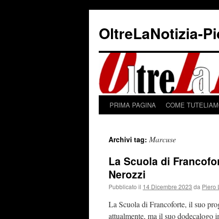
Vai
al
OltreLaNotizia-P
contenuto
PRIMA PAGINA
COME TUTELIAMO
Marcuse
Archivi tag:
La Scuola di Francofor
Nerozzi
Pubblicato il
14 Dicembre 2023
da
Piero 
La Scuola di Francoforte, il suo pr
attualmente, ma il suo dodecalogo in 