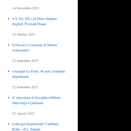
14 Novembre 2023
S.S. Pio XII e gli Ebrei (Italiano,
English, Русский Язык)
16 Ottobre 2023
Il Discorso Censurato di Meloni.
Scherziamo?
23 Settembre 2023
Giuseppe Lo Porto, 86 anni. Estradato
illegalmente
22 Settembre 2023
E’ Questione di Disciplina Militare.
Intervenga il Quirinale
23 Agosto 2023
Lotta agli Stupefacenti? Cambiare
Rotta – di L. Prando