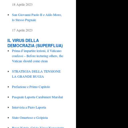
18 Aprile 2023
San Giovanni Paolo II e Aldo Moro,
lo Stesso Pugnale
17 Aprile 2023
IL VIRUS DELLA
DEMOCRAZIA (SUPERFLUA)
Prima d’impartire lezioni, il Vaticano
confessi – Before lecturing others, the
Vatican should come clean
STRATEGIA DELLA TENSIONE
LA GRANDE BUGIA
Prefazione e Primo Capitolo
Pasquale Laporta Carabinieri Marshal
Intervista a Piero Laporta
Stato Omertoso e Golpista
Buon Natale, Cristo Vince Nonostante