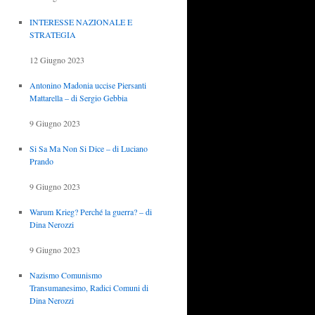
INTERESSE NAZIONALE E
STRATEGIA
12 Giugno 2023
Antonino Madonia uccise Piersanti
Mattarella – di Sergio Gebbia
9 Giugno 2023
Si Sa Ma Non Si Dice – di Luciano
Prando
9 Giugno 2023
Warum Krieg? Perché la guerra? – di
Dina Nerozzi
9 Giugno 2023
Nazismo Comunismo
Transumanesimo, Radici Comuni di
Dina Nerozzi