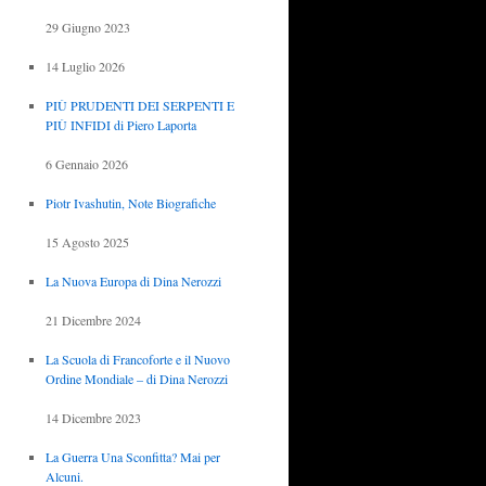
29 Giugno 2023
14 Luglio 2026
PIÙ PRUDENTI DEI SERPENTI E
PIÙ INFIDI di Piero Laporta
6 Gennaio 2026
Piotr Ivashutin, Note Biografiche
15 Agosto 2025
La Nuova Europa di Dina Nerozzi
21 Dicembre 2024
La Scuola di Francoforte e il Nuovo
Ordine Mondiale – di Dina Nerozzi
14 Dicembre 2023
La Guerra Una Sconfitta? Mai per
Alcuni.