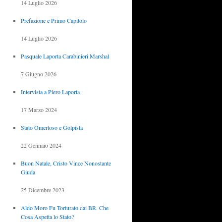
14 Luglio 2026
Prefazione e Primo Capitolo
14 Luglio 2026
Pasquale Laporta Carabinieri Marshal
7 Giugno 2026
Intervista a Piero Laporta
17 Marzo 2024
Stato Omertoso e Golpista
22 Gennaio 2024
Buon Natale, Cristo Vince Nonostante
Giuda
25 Dicembre 2023
Aldo Moro Fu Torturato dai BR. Che
Cosa Aspetta lo Stato?