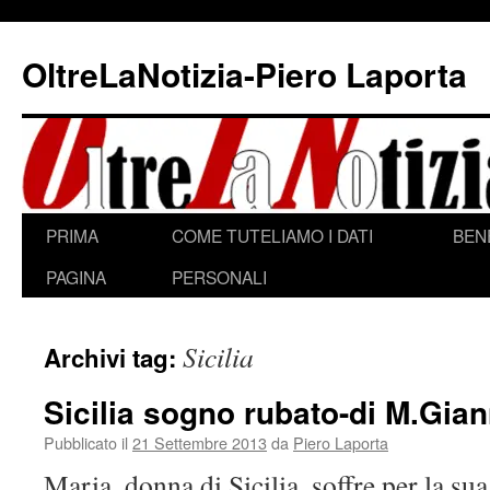
Vai
al
OltreLaNotizia-Piero Laporta
contenuto
PRIMA
COME TUTELIAMO I DATI
BEN
PAGINA
PERSONALI
Sicilia
Archivi tag:
Sicilia sogno rubato-di M.Gia
Pubblicato il
21 Settembre 2013
da
Piero Laporta
Maria, donna di Sicilia, soffre per la sua