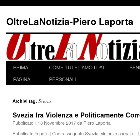
Vai
al
OltreLaNotizia-Piero Laporta
contenuto
PRIMA
COME TUTELIAMO I DATI
BEN
PAGINA
PERSONALI
Svezia
Archivi tag:
Svezia fra Violenza e Politicamente Corr
Pubblicato il
18 Novembre 2017
da
Piero Laporta
Pubblicato in
polis
|
Contrassegnato
Svezia
,
violenza carnale
|
1